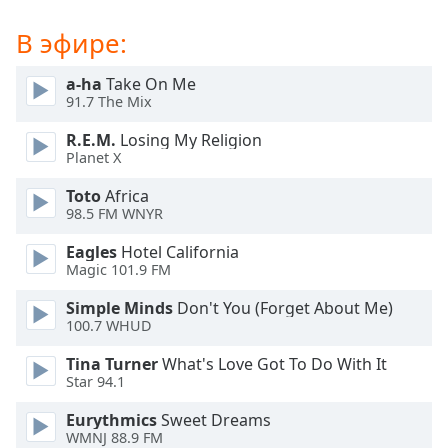
of
dialog
В эфире:
window.
Escape
a-ha
Take On Me
will
91.7 The Mix
cancel
and
R.E.M.
Losing My Religion
close
Planet X
the
Toto
Africa
window.
98.5 FM WNYR
Text
Eagles
Hotel California
Color
Magic 101.9 FM
Simple Minds
Don't You (Forget About Me)
100.7 WHUD
Opacity
Tina Turner
What's Love Got To Do With It
Star 94.1
Text
Background
Eurythmics
Sweet Dreams
Color
WMNJ 88.9 FM