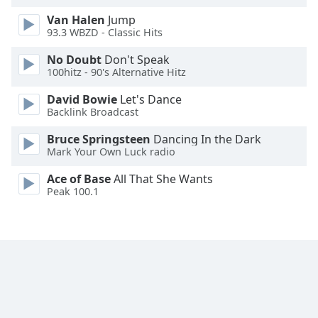
Font
Van Halen
Jump
Family
93.3 WBZD - Classic Hits
No Doubt
Don't Speak
Reset
100hitz - 90's Alternative Hitz
Done
David Bowie
Let's Dance
Close
Backlink Broadcast
Modal
Dialog
End
Bruce Springsteen
Dancing In the Dark
Mark Your Own Luck radio
of
dialog
Ace of Base
All That She Wants
window.
Peak 100.1