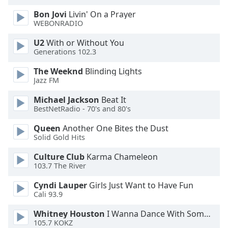
Bon Jovi
Livin' On a Prayer
Opacity
WEBONRADIO
U2
With or Without You
Caption
Generations 102.3
Area
The Weeknd
Blinding Lights
Background
Jazz FM
Color
Michael Jackson
Beat It
BestNetRadio - 70's and 80's
Opacity
Queen
Another One Bites the Dust
Solid Gold Hits
Font
Size
Culture Club
Karma Chameleon
103.7 The River
Text
Cyndi Lauper
Girls Just Want to Have Fun
Edge
Cali 93.9
Style
Whitney Houston
I Wanna Dance With Somebody
105.7 KOKZ