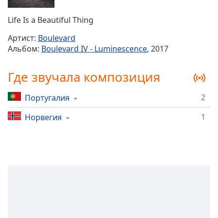
Remaining
Time
-
Life Is a Beautiful Thing
-:-
Артист:
Boulevard
1x
Альбом:
Boulevard IV - Luminescence
, 2017
Playback
Rate
Где звучала композиция
Chapters
2
Португалия
Chapters
1
Норвегия
Descriptions
descriptions
off
,
selected
Subtitles
subtitles
settings
,
opens