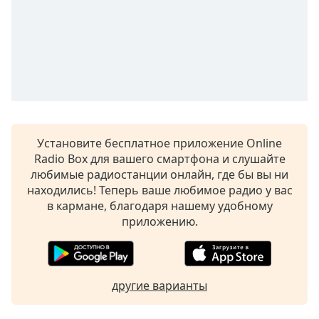
subtitles
settings
dialog
subtitles
off
,
selected
Audio
Track
Установите бесплатное приложение Online
Radio Box для вашего смартфона и слушайте
Picture-
in-
любимые радиостанции онлайн, где бы вы ни
Picture
находились! Теперь ваше любимое радио у вас
Fullscreen
в кармане, благодаря нашему удобному
This
приложению.
is
a
modal
window.
другие варианты
Beginning