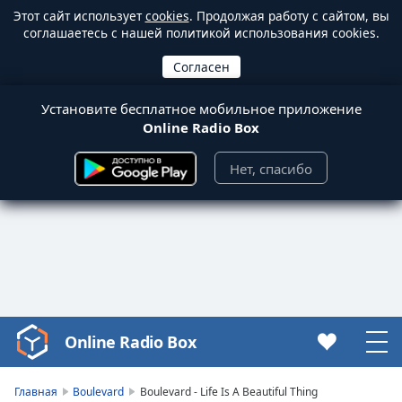
Этот сайт использует
cookies
. Продолжая работу с сайтом, вы
соглашаетесь с нашей политикой использования cookies.
Установите бесплатное мобильное приложение
Online Radio Box
Нет, спасибо
Online Radio Box
Video
Player
is
Главная
Boulevard
Boulevard - Life Is A Beautiful Thing