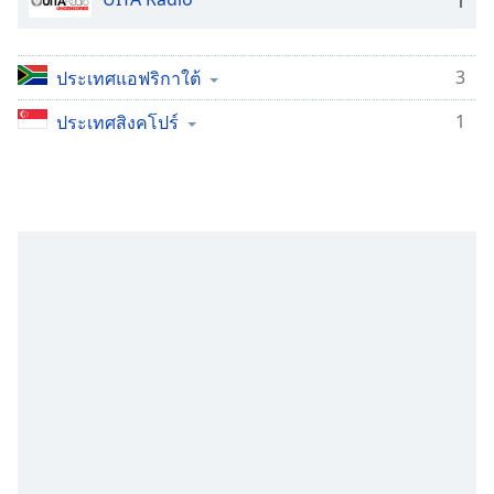
1
subtitles
settings
dialog
subtitles
3
ประเทศแอฟริกาใต้
off
,
1
ประเทศสิงคโปร์
selected
Audio
Track
Picture-
in-
Picture
Fullscreen
This
is
a
modal
window.
Beginning
of