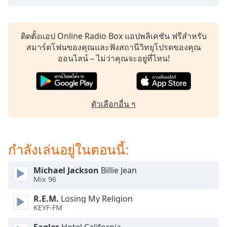
dialog
window.
Escape
ติดตั้งแอป Online Radio Box แอปพลิเคชัน ฟรีสำหรับ
will
สมาร์ตโฟนของคุณและฟังสถานีวิทยุโปรดของคุณ
cancel
ออนไลน์ – ไม่ว่าคุณจะอยู่ที่ไหน!
and
close
the
window.
ตัวเลือกอื่น ๆ
Text
Color
กำลังเล่นอยู่ในตอนนี้:
Opacity
Michael Jackson
Billie Jean
Mix 96
Text
R.E.M.
Losing My Religion
Background
KEYF-FM
Color