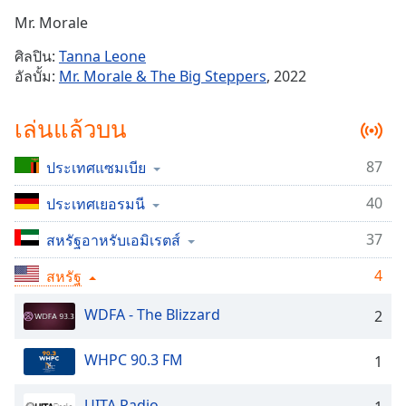
Time
-
Mr. Morale
-:-
ศิลปิน:
Tanna Leone
1x
อัลบั้ม:
Mr. Morale & The Big Steppers
, 2022
Playback
Rate
เล่นแล้วบน
Chapters
87
ประเทศแซมเบีย
Chapters
40
ประเทศเยอรมนี
Descriptions
descriptions
37
สหรัฐอาหรับเอมิเรตส์
off
,
4
สหรัฐ
selected
WDFA - The Blizzard
2
Subtitles
subtitles
WHPC 90.3 FM
1
settings
,
opens
UITA Radio