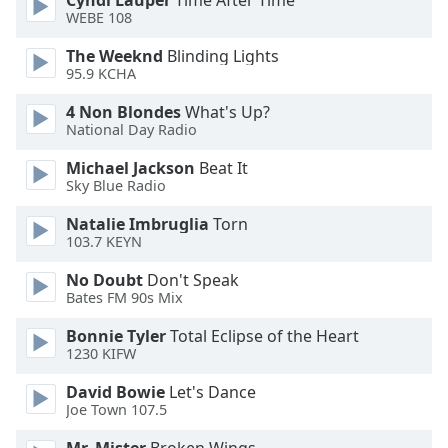
Cyndi Lauper
Time After Time
WEBE 108
Family
The Weeknd
Blinding Lights
95.9 KCHA
Reset
Done
4 Non Blondes
What's Up?
Close
National Day Radio
Modal
Dialog
Michael Jackson
Beat It
End
Sky Blue Radio
of
dialog
Natalie Imbruglia
Torn
103.7 KEYN
window.
No Doubt
Don't Speak
Bates FM 90s Mix
Bonnie Tyler
Total Eclipse of the Heart
1230 KIFW
David Bowie
Let's Dance
Joe Town 107.5