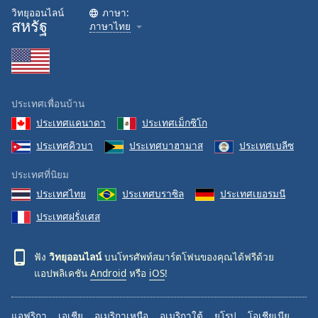
วิทยุออนไลน์
ภาษา:
สหรัฐ
ภาษาไทย
ประเทศเพื่อนบ้าน
ประเทศแคนาดา
ประเทศเม็กซิโก
ประเทศคิวบา
ประเทศบาฮามาส
ประเทศเบลีซ
ประเทศที่นิยม
ประเทศไทย
ประเทศบราซิล
ประเทศเยอรมนี
ประเทศฝรั่งเศส
ฟัง
วิทยุออนไลน์
บนโทรศัพท์สมาร์ตโฟนของคุณได้ฟรีด้วย
แอปพลิเคชัน
Android
หรือ
iOS
!
แอฟริกา
เอเชีย
อเมริกาเหนือ
อเมริกาใต้
ยุโรป
โอเชียเนีย