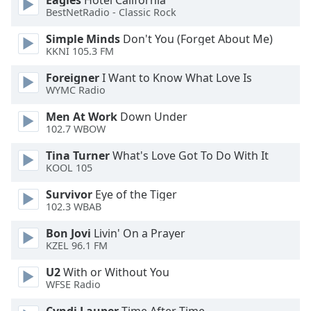
Eagles
Hotel California
BestNetRadio - Classic Rock
Opacity
Simple Minds
Don't You (Forget About Me)
KKNI 105.3 FM
Caption
Area
Foreigner
I Want to Know What Love Is
Background
WYMC Radio
Color
Men At Work
Down Under
102.7 WBOW
Opacity
Tina Turner
What's Love Got To Do With It
KOOL 105
Font
Survivor
Eye of the Tiger
Size
102.3 WBAB
Bon Jovi
Livin' On a Prayer
Text
KZEL 96.1 FM
Edge
Style
U2
With or Without You
WFSE Radio
Font