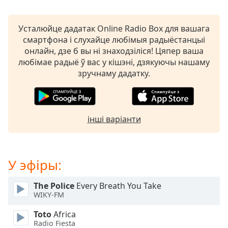
Beginning
of
dialog
Усталюйце дадатак Online Radio Box для вашага
window.
смартфона і слухайце любімыя радыёстанцыі
Escape
онлайн, дзе б вы ні знаходзіліся! Цяпер ваша
will
любімае радыё ў вас у кішэні, дзякуючы нашаму
cancel
зручнаму дадатку.
and
close
the
window.
інші варіанти
Text
Color
У эфіры:
Opacity
The Police
Every Breath You Take
WIKY-FM
Text
Toto
Africa
Background
Radio Fiesta