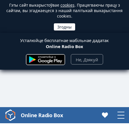
Гэты сайт выкарыстоўвае
cookies
. Працягваючы працу з
сайтам, вы згаджаецеся з нашай палітыкай выкарыстання
cookies.
Усталюйце бясплатнае мабільнае дадатак
Online Radio Box
Не, Дзякуй
Online Radio Box
Video
Player