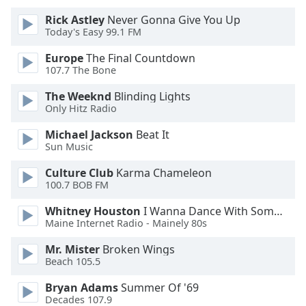
Rick Astley
Never Gonna Give You Up
Font
Today's Easy 99.1 FM
Family
Europe
The Final Countdown
107.7 The Bone
Reset
The Weeknd
Blinding Lights
Done
Only Hitz Radio
Close
Modal
Dialog
Michael Jackson
Beat It
End
Sun Music
of
Culture Club
Karma Chameleon
dialog
100.7 BOB FM
window.
Whitney Houston
I Wanna Dance With Somebody
Maine Internet Radio - Mainely 80s
Mr. Mister
Broken Wings
Beach 105.5
Bryan Adams
Summer Of '69
Decades 107.9