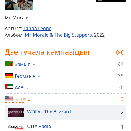
Remaining
Time
-
Mr. Morale
-:-
Артыст:
Tanna Leone
1x
Альбом:
Mr. Morale & The Big Steppers
, 2022
Playback
Rate
Дзе гучала кампазіцыя
Chapters
84
Замбія
Chapters
39
Германія
Descriptions
descriptions
36
ААЭ
off
,
3
ЗША
selected
WDFA - The Blizzard
2
Subtitles
subtitles
UITA Radio
1
settings
,