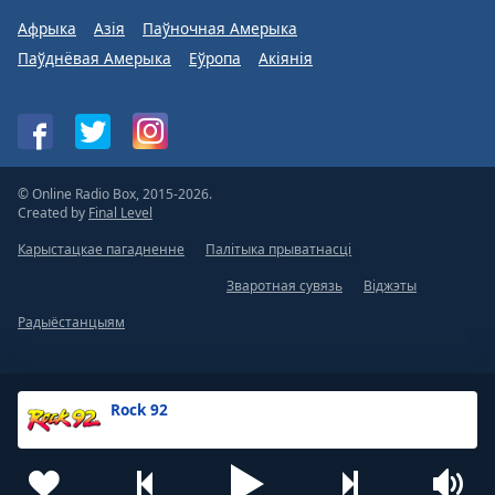
Афрыка
Азія
Паўночная Амерыка
Паўднёвая Амерыка
Еўропа
Акіянія
© Online Radio Box, 2015-2026.
Created by
Final Level
Карыстацкае пагадненне
Палітыка прыватнасці
Зваротная сувязь
Віджэты
Радыёстанцыям
Rock 92