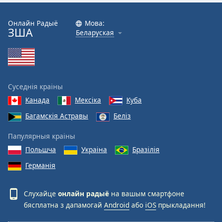
Онлайн Радыё
Мова:
ЗША
Беларуская
Суседнія краіны
Канада
Мексіка
Куба
Багамскія Астравы
Беліз
Папулярныя краіны
Польшча
Украіна
Бразілія
Германія
Слухайце
онлайн радыё
на вашым смартфоне
бясплатна з дапамогай
Android
або
iOS
прыкладання!