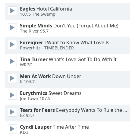
Color
Eagles
Hotel California
107.5 The Swamp
Opacity
Simple Minds
Don't You (Forget About Me)
The River 95.7
Caption
Area
Foreigner
I Want to Know What Love Is
Powerhitz - TIMEBLENDER
Background
Color
Tina Turner
What's Love Got To Do With It
WRGC
Opacity
Men At Work
Down Under
K 104.7
Font
Eurythmics
Sweet Dreams
Size
Joe Town 107.5
Tears for Fears
Everybody Wants To Rule the World
Text
EZ 92.7
Edge
Cyndi Lauper
Time After Time
Style
KIXI