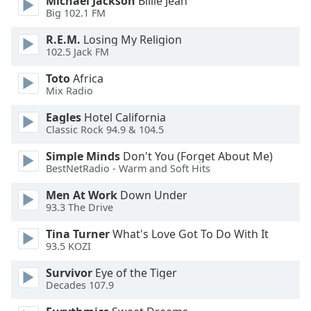
Michael Jackson
Billie Jean
Color
Big 102.1 FM
R.E.M.
Losing My Religion
Opacity
102.5 Jack FM
Toto
Africa
Caption
Mix Radio
Area
Background
Eagles
Hotel California
Color
Classic Rock 94.9 & 104.5
Simple Minds
Don't You (Forget About Me)
Opacity
BestNetRadio - Warm and Soft Hits
Men At Work
Down Under
Font
93.3 The Drive
Size
Tina Turner
What's Love Got To Do With It
93.5 KOZI
Text
Survivor
Eye of the Tiger
Edge
Decades 107.9
Style