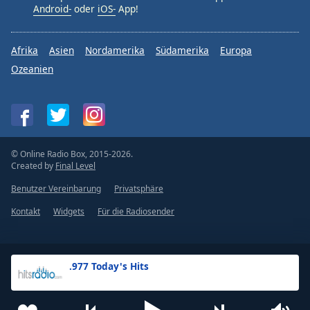
Android-
oder
iOS-
App!
Afrika
Asien
Nordamerika
Südamerika
Europa
Ozeanien
© Online Radio Box, 2015-2026.
Created by
Final Level
Benutzer Vereinbarung
Privatsphäre
Kontakt
Widgets
Für die Radiosender
.977 Today's Hits