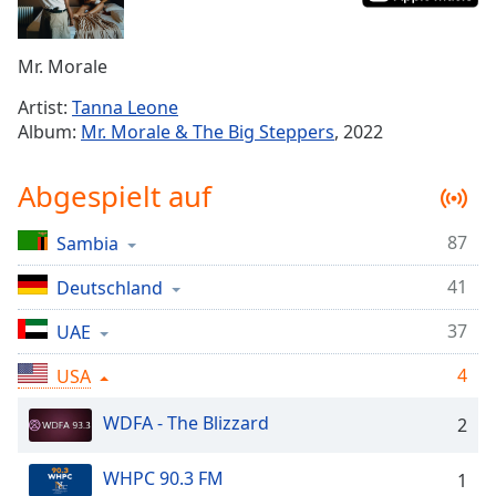
Remaining
Time
-
Mr. Morale
-:-
Artist:
Tanna Leone
1x
Album:
Mr. Morale & The Big Steppers
, 2022
Playback
Rate
Abgespielt auf
Chapters
87
Sambia
Chapters
41
Deutschland
Descriptions
descriptions
37
UAE
off
,
4
USA
selected
WDFA - The Blizzard
2
Subtitles
subtitles
WHPC 90.3 FM
1
settings
,