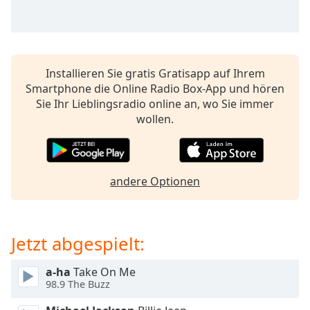
Beginning
of
dialog
window.
Escape
Installieren Sie gratis Gratisapp auf Ihrem
will
Smartphone die Online Radio Box-App und hören
cancel
Sie Ihr Lieblingsradio online an, wo Sie immer
and
wollen.
close
the
window.
andere Optionen
Text
Color
Jetzt abgespielt:
Opacity
a-ha
Take On Me
Text
98.9 The Buzz
Background