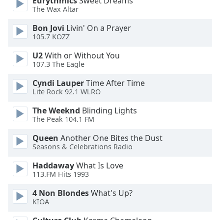
Eurythmics
Sweet Dreams
The Wax Altar
Font
Family
Bon Jovi
Livin' On a Prayer
105.7 KOZZ
U2
With or Without You
Reset
107.3 The Eagle
Done
Close
Cyndi Lauper
Time After Time
Modal
Lite Rock 92.1 WLRO
Dialog
End
The Weeknd
Blinding Lights
of
The Peak 104.1 FM
dialog
window.
Queen
Another One Bites the Dust
Seasons & Celebrations Radio
Haddaway
What Is Love
113.FM Hits 1993
4 Non Blondes
What's Up?
KIOA