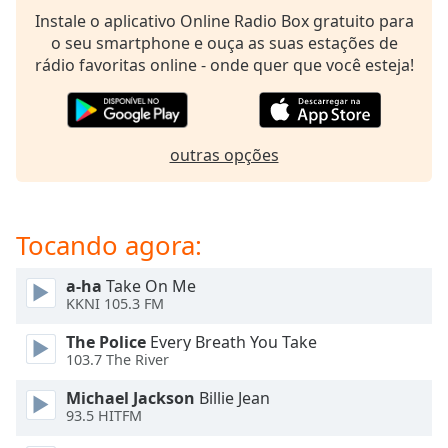
dialog
Instale o aplicativo Online Radio Box gratuito para
window.
o seu smartphone e ouça as suas estações de
Escape
rádio favoritas online - onde quer que você esteja!
will
cancel
and
close
outras opções
the
window.
Text
Tocando agora:
Color
a-ha
Take On Me
KKNI 105.3 FM
Opacity
The Police
Every Breath You Take
103.7 The River
Text
Background
Michael Jackson
Billie Jean
Color
93.5 HITFM