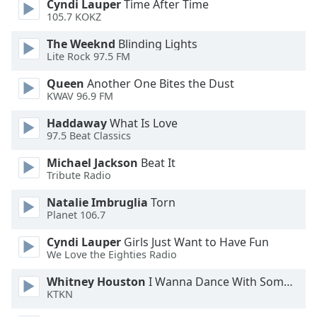
Cyndi Lauper
Time After Time
Family
105.7 KOKZ
The Weeknd
Blinding Lights
Lite Rock 97.5 FM
Reset
Done
Queen
Another One Bites the Dust
Close
KWAV 96.9 FM
Modal
Dialog
Haddaway
What Is Love
End
97.5 Beat Classics
of
dialog
Michael Jackson
Beat It
window.
Tribute Radio
Natalie Imbruglia
Torn
Planet 106.7
Cyndi Lauper
Girls Just Want to Have Fun
We Love the Eighties Radio
Whitney Houston
I Wanna Dance With Somebody
KTKN