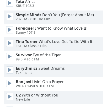
Toto
Africa
Opacity
KRUZ 103.3
Simple Minds
Don't You (Forget About Me)
202.FM - 020 The Mix
Caption
Area
Foreigner
I Want to Know What Love Is
Background
Sunny 107.9
Color
Tina Turner
What's Love Got To Do With It
181.FM Classic Hits
Opacity
Survivor
Eye of the Tiger
99.5 Magic FM
Font
Eurythmics
Sweet Dreams
Size
Toximania
Bon Jovi
Livin' On a Prayer
Text
WDAD 1450 & 100.3 FM
Edge
Style
U2
With or Without You
New Life
Font