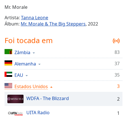
Time
-
Mr. Morale
-:-
Artista:
Tanna Leone
1x
Álbum:
Mr. Morale & The Big Steppers
, 2022
Playback
Rate
Foi tocada em
Chapters
83
Zâmbia
Chapters
37
Alemanha
Descriptions
descriptions
35
EAU
off
,
3
Estados Unidos
selected
WDFA - The Blizzard
2
Subtitles
subtitles
UITA Radio
1
settings
,
opens