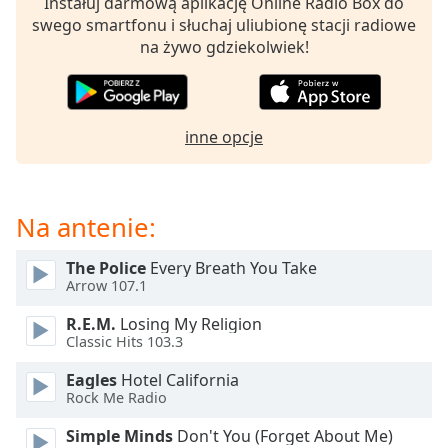
Instałuj darmową aplikację Online Radio Box do
opens
swego smartfonu i słuchaj uliubionę stacji radiowe
subtitles
na żywo gdziekolwiek!
settings
dialog
subtitles
off
,
inne opcje
selected
Audio
Track
Na antenie:
Picture-
in-
The Police
Every Breath You Take
Picture
Arrow 107.1
Fullscreen
This
R.E.M.
Losing My Religion
is
Classic Hits 103.3
a
Eagles
Hotel California
modal
Rock Me Radio
window.
Simple Minds
Don't You (Forget About Me)