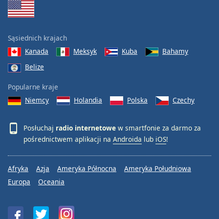
Sąsiednich krajach
Kanada
Meksyk
Kuba
Bahamy
Belize
Popularne kraje
Niemcy
Holandia
Polska
Czechy
Posłuchaj
radio internetowe
w smartfonie za darmo za
pośrednictwem aplikacji na
Androida
lub
iOS
!
Afryka
Azja
Ameryka Północna
Ameryka Południowa
Europa
Oceania