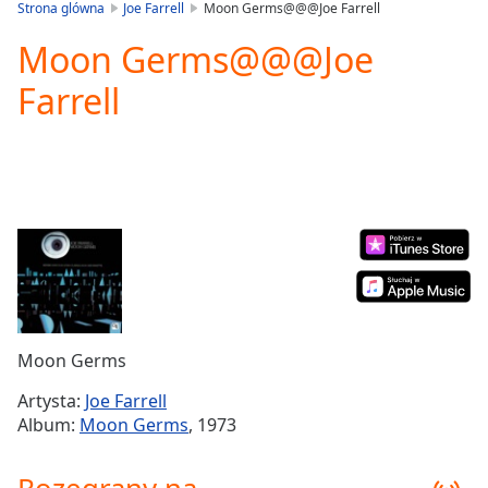
is
Strona glówna
Joe Farrell
Moon Germs@@@Joe Farrell
loading.
Moon Germs@@@Joe
Play
Video
Farrell
Play
Skip
Backward
Skip
Forward
Mute
Current
Time
0:00
/
Duration
-:-
Loaded
:
0.00%
Moon Germs
Stream
Type
LIVE
Artysta:
Joe Farrell
Seek to
Album:
Moon Germs
, 1973
live,
currently
behind
live
LIVE