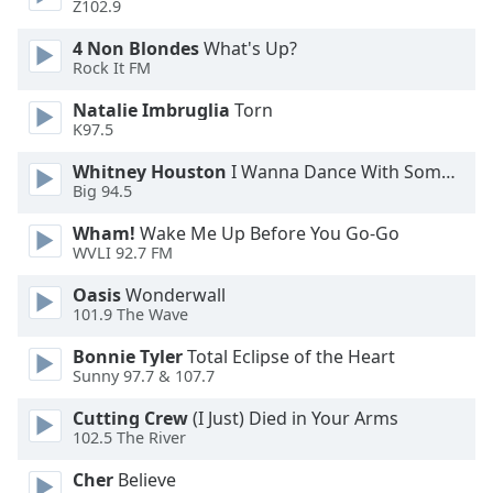
Color
Z102.9
4 Non Blondes
What's Up?
Opacity
Rock It FM
Natalie Imbruglia
Torn
Caption
K97.5
Area
Whitney Houston
I Wanna Dance With Somebody
Background
Big 94.5
Color
Wham!
Wake Me Up Before You Go-Go
WVLI 92.7 FM
Opacity
Oasis
Wonderwall
101.9 The Wave
Font
Size
Bonnie Tyler
Total Eclipse of the Heart
Sunny 97.7 & 107.7
Text
Cutting Crew
(I Just) Died in Your Arms
102.5 The River
Edge
Style
Cher
Believe