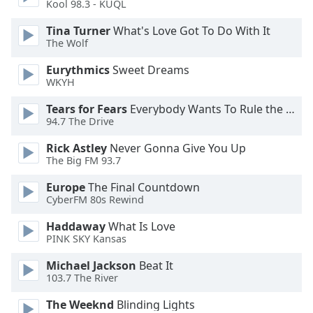
Beginning
Kool 98.3 - KUQL
of
Tina Turner
What's Love Got To Do With It
dialog
The Wolf
window.
Escape
Eurythmics
Sweet Dreams
will
WKYH
cancel
and
Tears for Fears
Everybody Wants To Rule the World
94.7 The Drive
close
the
Rick Astley
Never Gonna Give You Up
window.
The Big FM 93.7
Text
Europe
The Final Countdown
CyberFM 80s Rewind
Color
Haddaway
What Is Love
PINK SKY Kansas
Opacity
Michael Jackson
Beat It
103.7 The River
Text
Background
The Weeknd
Blinding Lights