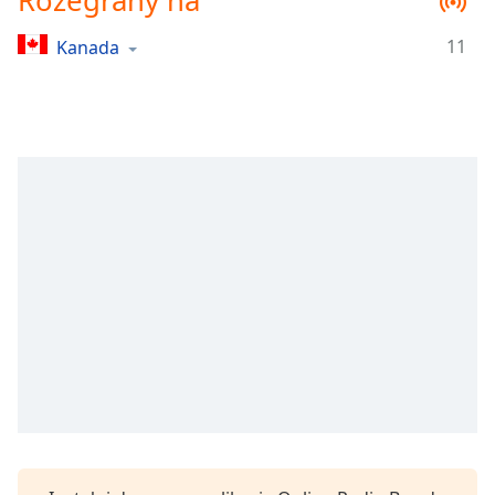
Rozegrany na
Remaining
Time
-
11
Kanada
-:-
1x
Playback
Rate
Chapters
Chapters
Descriptions
descriptions
off
,
selected
Subtitles
subtitles
settings
,