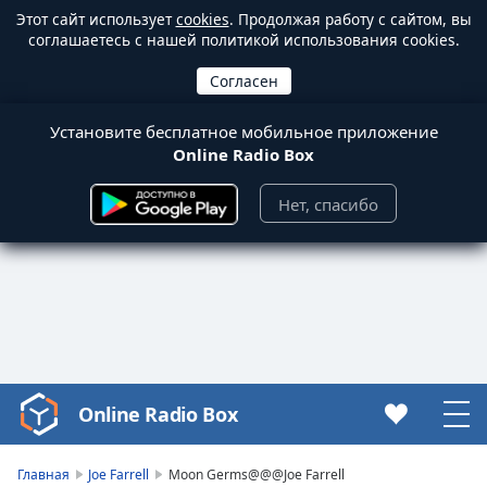
Этот сайт использует
cookies
. Продолжая работу с сайтом, вы
соглашаетесь с нашей политикой использования cookies.
Установите бесплатное мобильное приложение
Online Radio Box
Нет, спасибо
Online Radio Box
Video
Player
is
Главная
Joe Farrell
Moon Germs@@@Joe Farrell