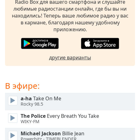
Radio Box для вашего смартфона и слушайте
subtitles
любимые радиостанции онлайн, где бы вы ни
settings
находились! Теперь ваше любимое радио у вас
dialog
в кармане, благодаря нашему удобному
subtitles
приложению.
off
,
selected
Audio
другие варианты
Track
Picture-
in-
Picture
В эфире:
Fullscreen
This
a-ha
Take On Me
is
Rocky 98.5
a
modal
The Police
Every Breath You Take
window.
WIKY-FM
Michael Jackson
Billie Jean
Beginning
Powerhitz - TIMEBLENDER