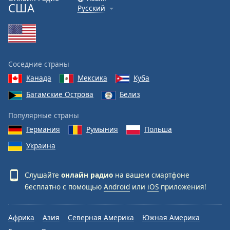
США
Русский
Соседние страны
Канада
Мексика
Куба
Багамские Острова
Белиз
Популярные страны
Германия
Румыния
Польша
Украина
Слушайте
онлайн радио
на вашем смартфоне
бесплатно с помощью
Android
или
iOS
приложения!
Африка
Азия
Северная Америка
Южная Америка