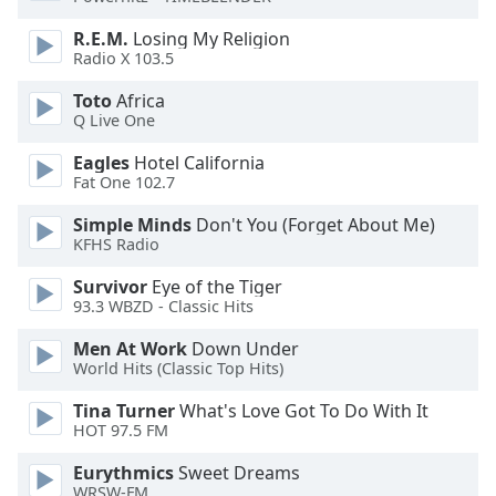
of
dialog
R.E.M.
Losing My Religion
window.
Radio X 103.5
Escape
Toto
Africa
will
Q Live One
cancel
and
Eagles
Hotel California
close
Fat One 102.7
the
window.
Simple Minds
Don't You (Forget About Me)
KFHS Radio
Text
Survivor
Eye of the Tiger
Color
93.3 WBZD - Classic Hits
Men At Work
Down Under
Opacity
World Hits (Classic Top Hits)
Tina Turner
What's Love Got To Do With It
Text
HOT 97.5 FM
Background
Eurythmics
Sweet Dreams
Color
WRSW-FM