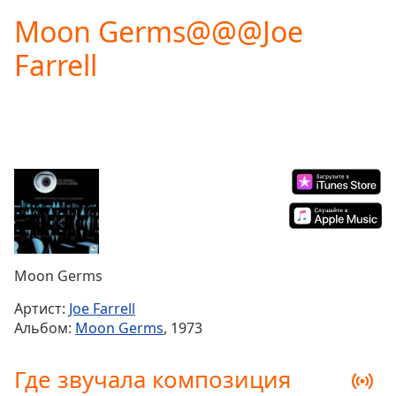
loading.
Moon Germs@@@Joe
Play
Video
Farrell
Play
Skip
Backward
Skip
Forward
Mute
Current
Time
0:00
/
Duration
-:-
Loaded
:
0.00%
Moon Germs
Stream
Type
LIVE
Артист:
Joe Farrell
Seek to
Альбом:
Moon Germs
, 1973
live,
currently
behind
Где звучала композиция
live
LIVE