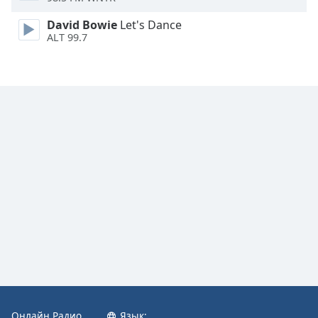
Font
David Bowie
Let's Dance
Family
ALT 99.7
Reset
Done
Close
Modal
Dialog
End
of
dialog
window.
Онлайн Радио
Язык: