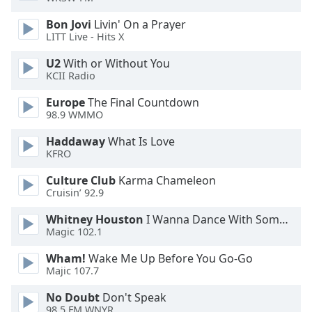
Bon Jovi
Livin' On a Prayer
Opacity
LITT Live - Hits X
U2
With or Without You
Caption
KCII Radio
Area
Background
Europe
The Final Countdown
Color
98.9 WMMO
Haddaway
What Is Love
KFRO
Opacity
Culture Club
Karma Chameleon
Cruisin’ 92.9
Font
Size
Whitney Houston
I Wanna Dance With Somebody
Magic 102.1
Text
Wham!
Wake Me Up Before You Go-Go
Edge
Majic 107.7
Style
No Doubt
Don't Speak
98.5 FM WNYR