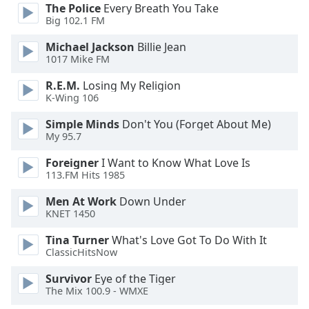
Beginning
The Police
Every Breath You Take
of
Big 102.1 FM
dialog
window.
Michael Jackson
Billie Jean
1017 Mike FM
Escape
will
R.E.M.
Losing My Religion
cancel
K-Wing 106
and
close
Simple Minds
Don't You (Forget About Me)
My 95.7
the
window.
Foreigner
I Want to Know What Love Is
113.FM Hits 1985
Text
Color
Men At Work
Down Under
KNET 1450
Opacity
Tina Turner
What's Love Got To Do With It
ClassicHitsNow
Survivor
Eye of the Tiger
Text
The Mix 100.9 - WMXE
Background