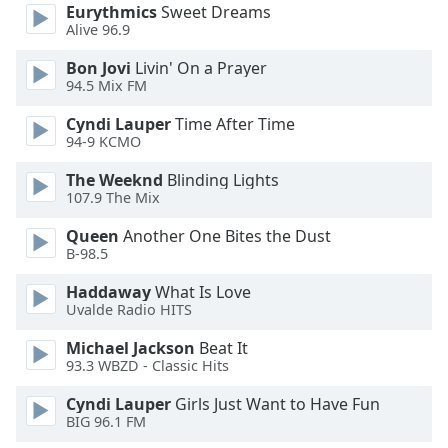
Color
Eurythmics
Sweet Dreams
Alive 96.9
Opacity
Bon Jovi
Livin' On a Prayer
94.5 Mix FM
Caption
Cyndi Lauper
Time After Time
Area
94-9 KCMO
Background
The Weeknd
Blinding Lights
Color
107.9 The Mix
Queen
Another One Bites the Dust
Opacity
B-98.5
Haddaway
What Is Love
Font
Uvalde Radio HITS
Size
Michael Jackson
Beat It
93.3 WBZD - Classic Hits
Text
Edge
Cyndi Lauper
Girls Just Want to Have Fun
BIG 96.1 FM
Style