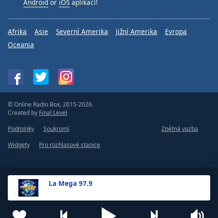
Android
or
iOS
aplikací!
Afrika
Asie
Severní Amerika
Jižní Amerika
Evropa
Oceania
© Online Radio Box, 2015-2026.
Created by
Final Level
Podmínky
Soukromí
Zpětná vazba
Widgety
Pro rozhlasové stanice
La Mega 97.9