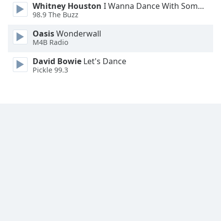
Whitney Houston
I Wanna Dance With Somebody
98.9 The Buzz
Font
Family
Oasis
Wonderwall
M4B Radio
Reset
David Bowie
Let's Dance
Done
Pickle 99.3
Close
Modal
Dialog
End
of
dialog
window.