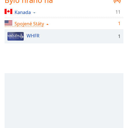
Bylo hráno na
Remaining
Time
-
11
Kanada
-:-
1
Spojené Státy
1x
WHFR
1
Playback
Rate
Chapters
Chapters
Descriptions
descriptions
off
,
selected
Subtitles
subtitles
settings
,