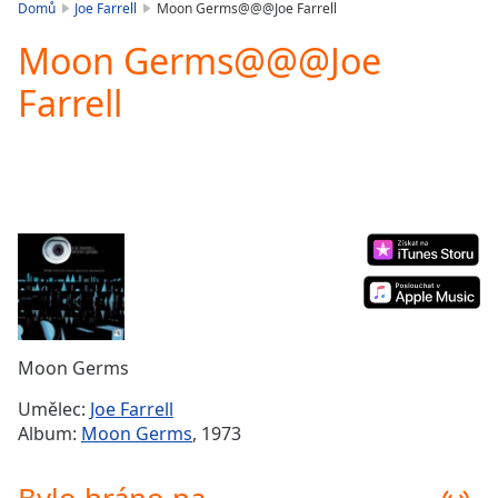
is
Domů
Joe Farrell
Moon Germs@@@Joe Farrell
loading.
Moon Germs@@@Joe
Play
Video
Farrell
Play
Skip
Backward
Skip
Forward
Mute
Current
Time
0:00
/
Duration
-:-
Loaded
:
0.00%
Moon Germs
Stream
Type
LIVE
Umělec:
Joe Farrell
Seek to
Album:
Moon Germs
, 1973
live,
currently
behind
live
LIVE