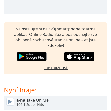
opens
subtitles
settings
dialog
subtitles
Nainstalujte si na svůj smartphone zdarma
off
,
aplikaci Online Radio Box a poslouchejte své
selected
oblíbené rozhlasové stanice online – ať jste
kdekoliv!
Audio
Track
Picture-
in-
jiné možnost
Picture
Fullscreen
This
is
Nyní hraje:
a
modal
window.
a-ha
Take On Me
106.1 Super Hits