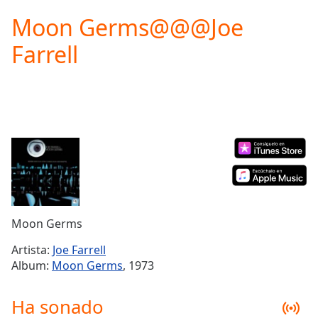
loading.
Moon Germs@@@Joe
Play
Video
Farrell
Play
Skip
Backward
Skip
Forward
Mute
Current
Time
0:00
/
Duration
-:-
Loaded
:
0.00%
Moon Germs
Stream
Type
LIVE
Artista:
Joe Farrell
Seek to
Album:
Moon Germs
, 1973
live,
currently
behind
Ha sonado
live
LIVE