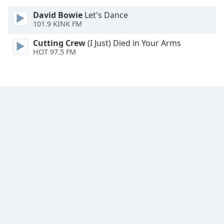
Font
David Bowie
Let's Dance
Family
101.9 KINK FM
Cutting Crew
(I Just) Died in Your Arms
Reset
HOT 97.5 FM
Done
Close
Modal
Dialog
End
of
dialog
window.