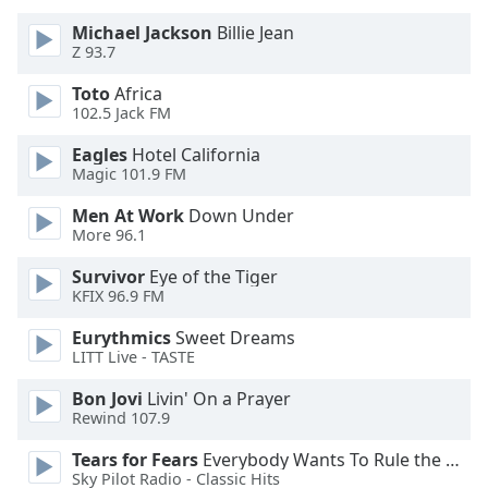
of
dialog
Michael Jackson
Billie Jean
Z 93.7
window.
Escape
Toto
Africa
will
102.5 Jack FM
cancel
and
Eagles
Hotel California
Magic 101.9 FM
close
the
Men At Work
Down Under
window.
More 96.1
Text
Survivor
Eye of the Tiger
KFIX 96.9 FM
Color
Eurythmics
Sweet Dreams
LITT Live - TASTE
Opacity
Bon Jovi
Livin' On a Prayer
Rewind 107.9
Text
Background
Tears for Fears
Everybody Wants To Rule the World
Color
Sky Pilot Radio - Classic Hits