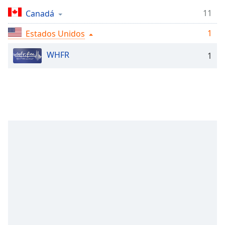
Remaining
Time
-
11
Canadá
-:-
1
Estados Unidos
1x
WHFR
1
Playback
Rate
Chapters
Chapters
Descriptions
descriptions
off
,
selected
Subtitles
subtitles
settings
,