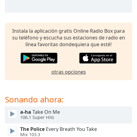
opens
subtitles
settings
dialog
subtitles
Instala la aplicación gratis Online Radio Box para
off
,
su teléfono y escucha sus estaciones de radio en
selected
línea favoritas dondequiera que esté!
Audio
Track
Picture-
otras opciones
in-
Picture
Fullscreen
This
Sonando ahora:
is
a
modal
a-ha
Take On Me
106.1 Super Hits
window.
The Police
Every Breath You Take
Beginning
Mix 103.3