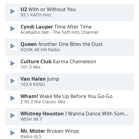
U2
With or Without You
Opacity
93.1 KATO Hits
Cyndi Lauper
Time After Time
Caption
AceRadio.Net - The Soft Hits Channel
Area
Queen
Another One Bites the Dust
Background
KDOK All Hit Radio
Color
Culture Club
Karma Chameleon
101.5 Mix
Opacity
Van Halen
Jump
103.9 KSNO
Font
Size
Wham!
Wake Me Up Before You Go-Go
Z 95.3 the Classic Mix
Text
Whitney Houston
I Wanna Dance With Somebody
WISH 99.7
Edge
Style
Mr. Mister
Broken Wings
Radio XL5