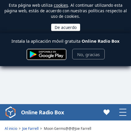
Esta página web utiliza
cookies
. Al continuar utilizando esta
página web, estás de acuerdo con nuestras políticas respecto al
uso de cookies.
Instala la aplicación móvil gratuita
Online Radio Box
No, gracias
Online Radio Box
Video
Player
is
Al inicio
Joe Farrell
Moon Germs@@@Joe Farrell