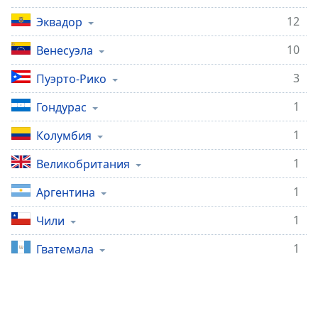
subtitles
12
Эквадор
settings
dialog
10
Венесуэла
subtitles
off
,
3
Пуэрто-Рико
selected
1
Гондурас
Audio
Track
1
Колумбия
Picture-
1
Великобритания
in-
Picture
1
Аргентина
Fullscreen
This
1
Чили
is
a
1
Гватемала
modal
window.
Beginning