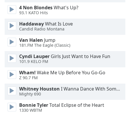
4 Non Blondes
What's Up?
93.1 KATO Hits
Haddaway
What Is Love
Candid Radio Montana
Van Halen
Jump
181.FM The Eagle (Classic)
Cyndi Lauper
Girls Just Want to Have Fun
101.9 KELO FM
Wham!
Wake Me Up Before You Go-Go
Z 90.7 FM
Whitney Houston
I Wanna Dance With Somebody
Mighty 690
Bonnie Tyler
Total Eclipse of the Heart
1330 WBTM