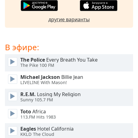
Opacity
другие варианты
Caption
Area
Background
В эфире:
Color
The Police
Every Breath You Take
The Pike 100 FM
Opacity
Michael Jackson
Billie Jean
LIVELINE With Mason!
Font
Size
R.E.M.
Losing My Religion
Sunny 105.7 FM
Text
Toto
Africa
113.FM Hits 1983
Edge
Style
Eagles
Hotel California
KKLD The Cloud