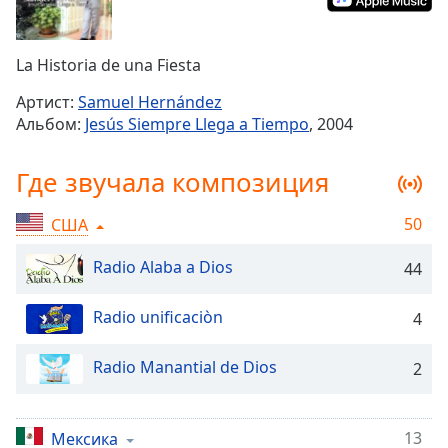
Remaining
Time
-
-:-
La Historia de una Fiesta
1x
Артист:
Samuel Hernández
Playback
Альбом:
Jesús Siempre Llega a Tiempo
, 2004
Rate
Chapters
Где звучала композиция
Chapters
50
США
Descriptions
Radio Alaba a Dios
44
descriptions
off
,
Radio unificaciòn
4
selected
Subtitles
Radio Manantial de Dios
2
subtitles
settings
,
13
Мексика
opens