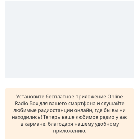
of
dialog
window.
Escape
will
cancel
and
close
the
window.
Text
Color
Установите бесплатное приложение Online
Opacity
Radio Box для вашего смартфона и слушайте
любимые радиостанции онлайн, где бы вы ни
находились! Теперь ваше любимое радио у вас
Text
в кармане, благодаря нашему удобному
Background
приложению.
Color