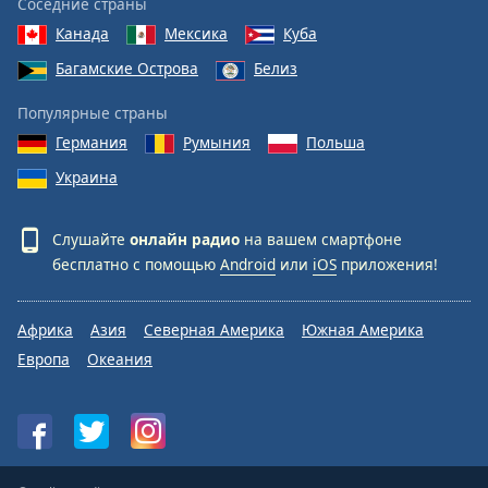
Соседние страны
Канада
Мексика
Куба
Багамские Острова
Белиз
Популярные страны
Германия
Румыния
Польша
Украина
Слушайте
онлайн радио
на вашем смартфоне
бесплатно с помощью
Android
или
iOS
приложения!
Африка
Азия
Северная Америка
Южная Америка
Европа
Океания