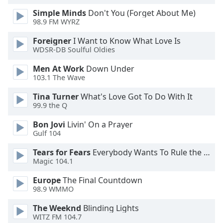
Font
Simple Minds
Don't You (Forget About Me)
Family
98.9 FM WYRZ
Foreigner
I Want to Know What Love Is
Reset
WDSR-DB Soulful Oldies
Done
Men At Work
Down Under
Close
103.1 The Wave
Modal
Dialog
End
Tina Turner
What's Love Got To Do With It
99.9 the Q
of
dialog
Bon Jovi
Livin' On a Prayer
window.
Gulf 104
Tears for Fears
Everybody Wants To Rule the World
Magic 104.1
Europe
The Final Countdown
98.9 WMMO
The Weeknd
Blinding Lights
WITZ FM 104.7