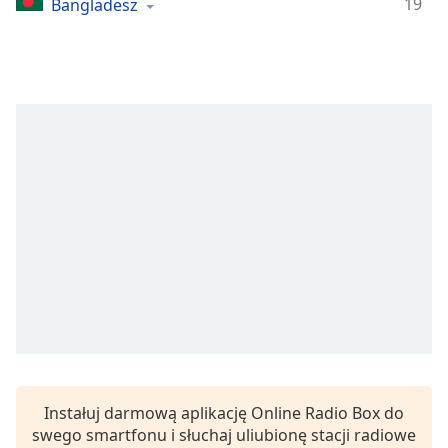
19
Bangladesz
Remaining
Time
-
-:-
1x
Playback
Rate
Chapters
Chapters
Descriptions
descriptions
off
,
selected
Subtitles
Instałuj darmową aplikację Online Radio Box do
subtitles
swego smartfonu i słuchaj uliubionę stacji radiowe
settings
,