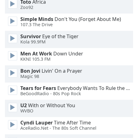
Beginning
Toto
Africa
of
Zoo92
dialog
Simple Minds
Don't You (Forget About Me)
window.
107.3 The Drive
Escape
will
Survivor
Eye of the Tiger
cancel
Kola 99.9FM
and
Men At Work
Down Under
close
KKNI 105.3 FM
the
window.
Bon Jovi
Livin' On a Prayer
Magic 98
Text
Tears for Fears
Everybody Wants To Rule the World
Color
BeGoodRadio - 80s Pop Rock
U2
With or Without You
Opacity
WVBO
Cyndi Lauper
Time After Time
Text
AceRadio.Net - The 80s Soft Channel
Background