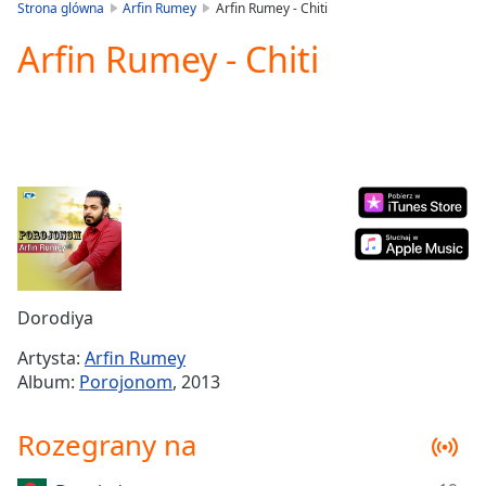
is
Strona glówna
Arfin Rumey
Arfin Rumey - Chiti
loading.
Arfin Rumey - Chiti
Play
Video
Play
Skip
Backward
Skip
Forward
Mute
Current
Time
0:00
/
Duration
-:-
Dorodiya
Loaded
:
0.00%
Artysta:
Arfin Rumey
Stream
Album:
Porojonom
, 2013
Type
LIVE
Seek to
Rozegrany na
live,
currently
behind
live
LIVE