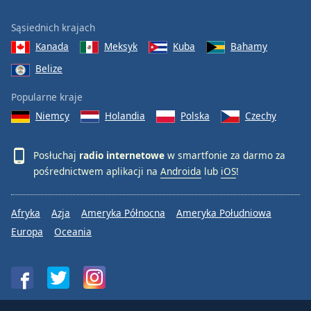
Sąsiednich krajach
Kanada
Meksyk
Kuba
Bahamy
Belize
Popularne kraje
Niemcy
Holandia
Polska
Czechy
Posłuchaj
radio internetowe
w smartfonie za darmo za
pośrednictwem aplikacji na
Androida
lub
iOS
!
Afryka
Azja
Ameryka Północna
Ameryka Południowa
Europa
Oceania