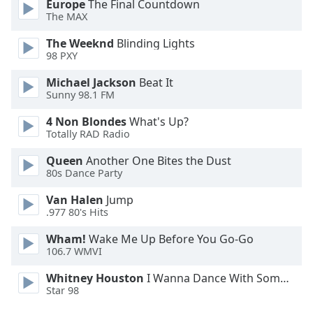
Color
Europe
The Final Countdown
The MAX
Opacity
The Weeknd
Blinding Lights
98 PXY
Caption
Michael Jackson
Beat It
Sunny 98.1 FM
Area
Background
4 Non Blondes
What's Up?
Color
Totally RAD Radio
Queen
Another One Bites the Dust
Opacity
80s Dance Party
Van Halen
Jump
Font
.977 80's Hits
Size
Wham!
Wake Me Up Before You Go-Go
106.7 WMVI
Text
Whitney Houston
I Wanna Dance With Somebody
Edge
Star 98
Style