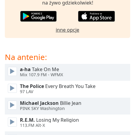
na żywo gdziekolwiek!
opens
subtitles
settings
dialog
inne opcje
subtitles
off
,
selected
Na antenie:
Audio
Track
a-ha
Take On Me
Picture-
Mix 107.9 FM - WFMX
in-
Picture
The Police
Every Breath You Take
Fullscreen
97 LAV
This
is
Michael Jackson
Billie Jean
a
PINK SKY Washington
modal
R.E.M.
Losing My Religion
window.
113.FM Alt-X