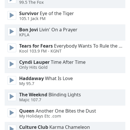
of
99.5 The Fox
dialog
Survivor
Eye of the Tiger
window.
105.1 Jack FM
Escape
will
Bon Jovi
Livin' On a Prayer
cancel
KPLA
and
Tears for Fears
Everybody Wants To Rule the World
close
Kool 103.9 FM - KGNT
the
window.
Cyndi Lauper
Time After Time
Only Hits Gold
Text
Haddaway
What Is Love
Color
My 95.7
The Weeknd
Blinding Lights
Opacity
Majic 107.7
Queen
Another One Bites the Dust
Text
My Holidays Etc .com
Background
Color
Culture Club
Karma Chameleon