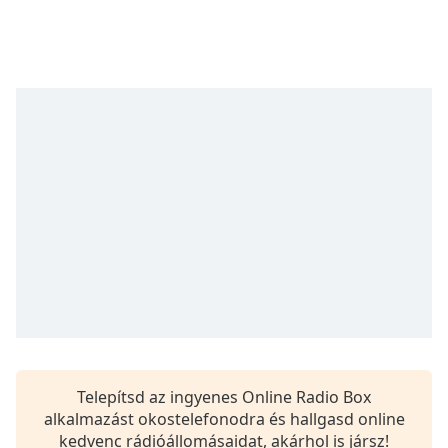
Remaining
Time
-
-:-
1x
Playback
Rate
Chapters
Chapters
Descriptions
descriptions
off
,
selected
Subtitles
Telepítsd az ingyenes Online Radio Box
subtitles
alkalmazást okostelefonodra és hallgasd online
settings
,
kedvenc rádióállomásaidat, akárhol is jársz!