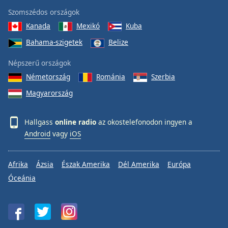
Szomszédos országok
Kanada
Mexikó
Kuba
Bahama-szigetek
Belize
Népszerű országok
Németország
Románia
Szerbia
Magyarország
Hallgass
online radio
az okostelefonodon ingyen a
Android
vagy
iOS
Afrika
Ázsia
Észak Amerika
Dél Amerika
Európa
Óceánia