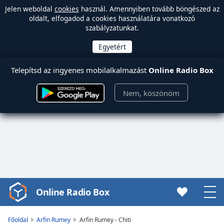
Jelen weboldal
cookies
használ. Amennyiben tovább böngészed az
oldalt, elfogadod a cookies használatára vonatkozó
szabályzatunkat.
Telepítsd az ingyenes mobilalkalmazást
Online Radio Box
Nem, köszönöm
Online Radio Box
Video
Player
is
Főoldal
Arfin Rumey
Arfin Rumey - Chiti