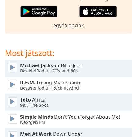
opens
subtitles
settings
dialog
egyéb opciók
subtitles
off
,
selected
Most játszott:
Audio
Track
Michael Jackson
Billie Jean
Picture-
BestNetRadio - 70's and 80's
in-
Picture
R.E.M.
Losing My Religion
Fullscreen
BestNetRadio - Rock Rewind
This
is
Toto
Africa
a
98.7 The Spot
modal
Simple Minds
Don't You (Forget About Me)
window.
Nextgen FM
Beginning
Men At Work
Down Under