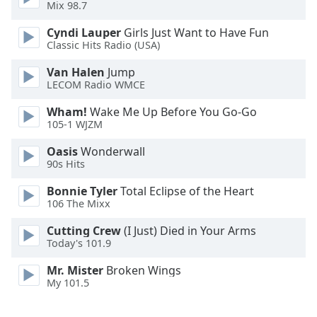
Mix 98.7
Opacity
Cyndi Lauper
Girls Just Want to Have Fun
Classic Hits Radio (USA)
Caption
Van Halen
Jump
LECOM Radio WMCE
Area
Background
Wham!
Wake Me Up Before You Go-Go
Color
105-1 WJZM
Oasis
Wonderwall
Opacity
90s Hits
Bonnie Tyler
Total Eclipse of the Heart
Font
106 The Mixx
Size
Cutting Crew
(I Just) Died in Your Arms
Today's 101.9
Text
Mr. Mister
Broken Wings
Edge
My 101.5
Style