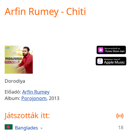
loading.
Arfin Rumey - Chiti
Play
Video
Play
Skip
Backward
Skip
Forward
Mute
Current
Time
0:00
/
Duration
-:-
Dorodiya
Loaded
:
0.00%
Előadó:
Arfin Rumey
Stream
Album:
Porojonom
, 2013
Type
LIVE
Seek to
Játszották itt:
live,
currently
behind
live
LIVE
18
Banglades