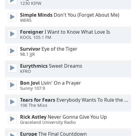
dialog
1230 KIFW
window.
Simple Minds
Don't You (Forget About Me)
Escape
WERS
will
cancel
Foreigner
I Want to Know What Love Is
and
KOOL 105.1 FM
close
Survivor
Eye of the Tiger
the
98.1 JJR
window.
Eurythmics
Sweet Dreams
Text
KFRO
Color
Bon Jovi
Livin' On a Prayer
Sunny 107.9
Opacity
Tears for Fears
Everybody Wants To Rule the World
106 The Mixx
Text
Rick Astley
Never Gonna Give You Up
Background
Graceland University Radio
Color
Europe
The Final Countdown