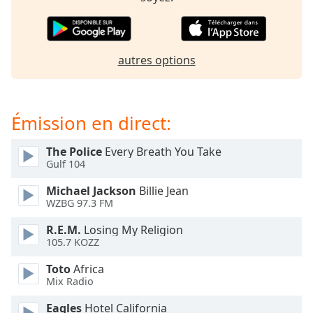
subtitles
settings
dialog
subtitles
autres options
off
,
selected
Audio
Émission en direct:
Track
Picture-
The Police
Every Breath You Take
in-
Gulf 104
Picture
Fullscreen
Michael Jackson
Billie Jean
This
WZBG 97.3 FM
is
a
R.E.M.
Losing My Religion
modal
105.7 KOZZ
window.
Toto
Africa
Mix Radio
Beginning
of
Eagles
Hotel California