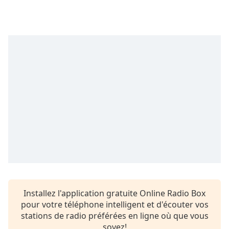
Time
-
-:-
1x
Playback
Rate
Chapters
Chapters
Descriptions
descriptions
off
,
selected
Subtitles
Installez l'application gratuite Online Radio Box
subtitles
pour votre téléphone intelligent et d'écouter vos
settings
,
stations de radio préférées en ligne où que vous
opens
soyez!