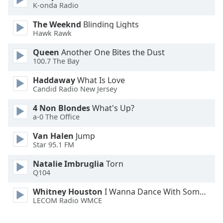
K-onda Radio
Opacity
The Weeknd
Blinding Lights
Hawk Rawk
Caption
Area
Queen
Another One Bites the Dust
100.7 The Bay
Background
Color
Haddaway
What Is Love
Candid Radio New Jersey
Opacity
4 Non Blondes
What's Up?
a-0 The Office
Font
Van Halen
Jump
Size
Star 95.1 FM
Natalie Imbruglia
Torn
Text
Q104
Edge
Whitney Houston
I Wanna Dance With Somebody
Style
LECOM Radio WMCE
Font