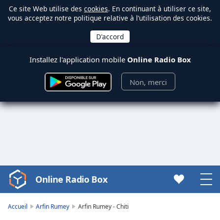
Ce site Web utilise des
cookies
. En continuant à utiliser ce site,
vous acceptez notre politique relative à l’utilisation des cookies.
Installez l'application mobile
Online Radio Box
Non, merci
Online Radio Box
Video
Player
is
Accueil
Arfin Rumey
Arfin Rumey - Chiti
loading.