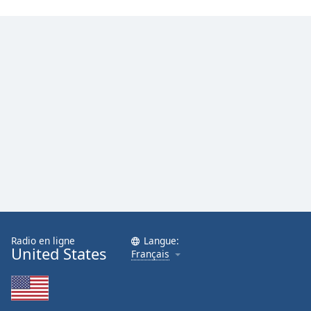
Family
Reset
Done
Close
Modal
Dialog
End
of
dialog
window.
Radio en ligne
Langue:
United States
Français