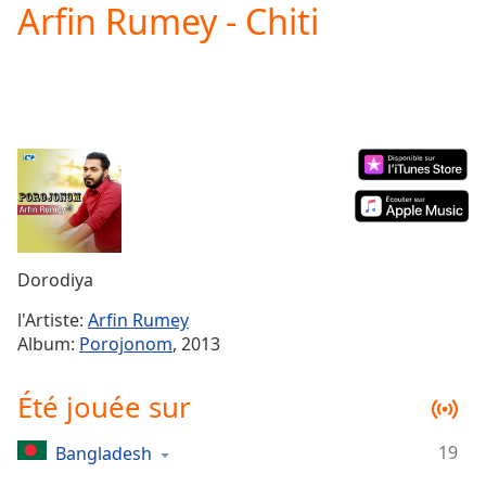
Arfin Rumey - Chiti
Play
Video
Play
Skip
Backward
Skip
Forward
Mute
Current
Time
0:00
/
Duration
-:-
Dorodiya
Loaded
:
0.00%
l'Artiste:
Arfin Rumey
Stream
Album:
Porojonom
, 2013
Type
LIVE
Seek to
Été jouée sur
live,
currently
behind
live
LIVE
19
Bangladesh
Remaining