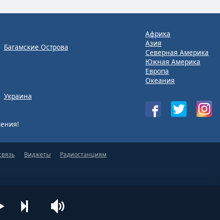
Африка
Азия
Багамские Острова
Северная Америка
Южная Америка
Европа
Океания
Украина
ения!
связь
Виджеты
Радиостанциям