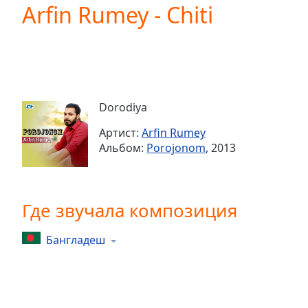
Current
Arfin Rumey - Chiti
Time
0:00
/
Duration
-:-
Loaded
:
0.00%
0:00
Dorodiya
Stream
Type
LIVE
Артист:
Arfin Rumey
Seek to
Альбом:
Porojonom
, 2013
live,
currently
behind
live
LIVE
Remaining
Где звучала композиция
Time
-
-:-
Бангладеш
1x
Playback
Rate