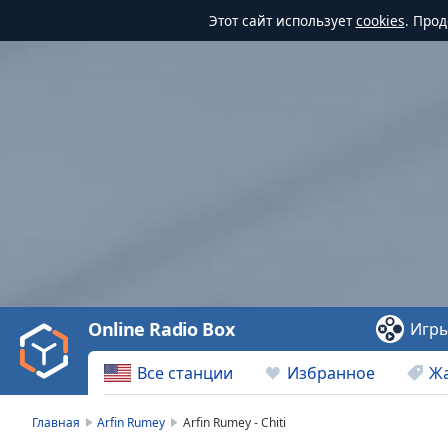
Этот сайт использует
cookies
. Про
Video
Player
is
loading.
Play
Video
Online Radio Box
Игр
Play
Skip
Все станции
Избранное
Ж
Backward
Skip
Forward
Главная
Arfin Rumey
Arfin Rumey - Chiti
Mute