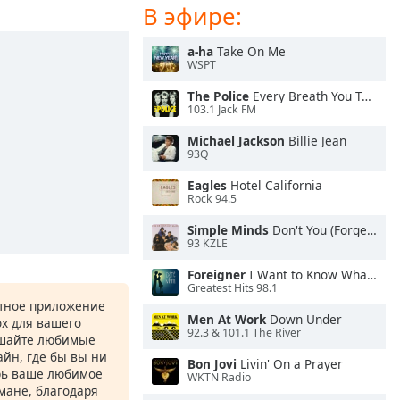
В эфире:
a-ha
Take On Me
WSPT
The Police
Every Breath You Take
103.1 Jack FM
Michael Jackson
Billie Jean
93Q
Eagles
Hotel California
Rock 94.5
Simple Minds
Don't You (Forget About Me)
93 KZLE
Foreigner
I Want to Know What Love Is
Greatest Hits 98.1
атное приложение
Men At Work
Down Under
ox для вашего
92.3 & 101.1 The River
ушайте любимые
йн, где бы вы ни
Bon Jovi
Livin' On a Prayer
рь ваше любимое
WKTN Radio
рмане, благодаря