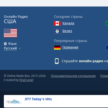
the
window.
Онлайн Радио
Соседние страны
США
Text
Канада
Color
Белиз
Opacity
Популярные страны
Язык:
Германия
Русский
Text
Background
Слушайте
онлайн радио
на
Color
© Online Radio Box, 2015-2026.
Пользовательское соглашение
Поли
Opacity
Created by
Final Level
Caption
Area
.977 Today's Hits
Background