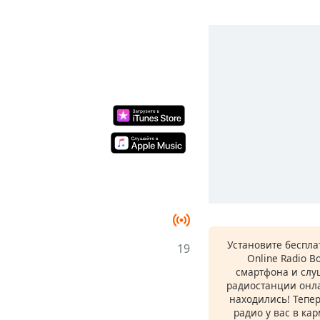
Установите беспл
19
Online Radio B
смартфона и сл
радиостанции онла
находились! Тепе
радио у вас в ка