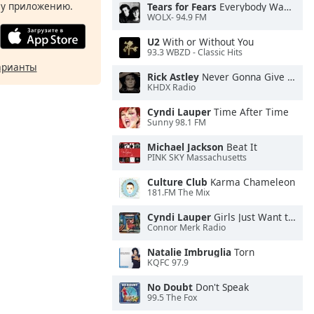
у приложению.
Tears for Fears
Everybody Wants To Rule the World
WOLX- 94.9 FM
U2
With or Without You
93.3 WBZD - Classic Hits
арианты
Rick Astley
Never Gonna Give You Up
KHDX Radio
Cyndi Lauper
Time After Time
Sunny 98.1 FM
Michael Jackson
Beat It
PINK SKY Massachusetts
Culture Club
Karma Chameleon
181.FM The Mix
Cyndi Lauper
Girls Just Want to Have Fun
Connor Merk Radio
Natalie Imbruglia
Torn
KQFC 97.9
No Doubt
Don't Speak
99.5 The Fox