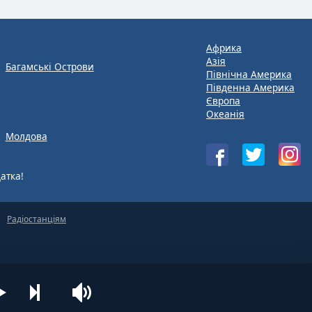
Африка
Азія
Багамські Острови
Північна Америка
Південна Америка
Європа
Океанія
Молдова
атка!
Радіостанціям