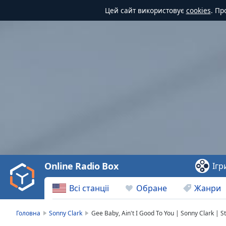
Цей сайт використовує
cookies
. Пр
Video
Player
is
loading.
Play
Video
Online Radio Box
Ігр
Play
Skip
Всі станціі
Обране
Жанри
Backward
Skip
Forward
Головна
Sonny Clark
Gee Baby, Ain't I Good To You | Sonny Clark | 
Mute