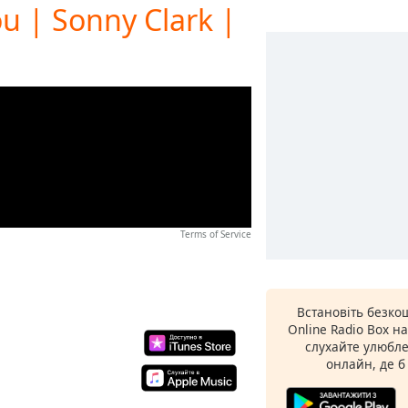
ou | Sonny Clark |
Terms of Service
Встановіть безко
Online Radio Box н
слухайте улюбле
онлайн, де б