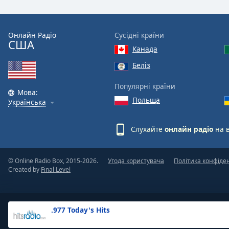
the
window.
Онлайн Радіо
Сусідні країни
США
Text
Канада
Color
Беліз
Opacity
Популярні країни
Мова:
Польща
Українська
Text
Background
Слухайте
онлайн радіо
на 
Color
© Online Radio Box, 2015-2026.
Угода користувача
Політика конфіде
Opacity
Created by
Final Level
Caption
Area
.977 Today's Hits
Background