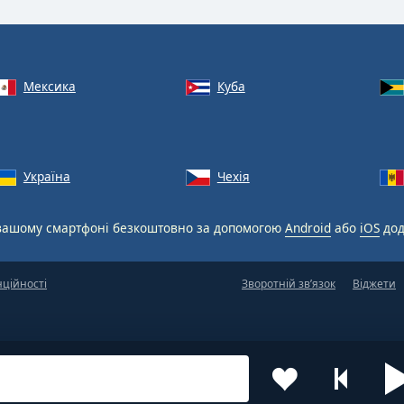
Мексика
Куба
Україна
Чехія
вашому смартфоні безкоштовно за допомогою
Android
або
iOS
дод
нційності
Зворотній зв’язок
Віджети