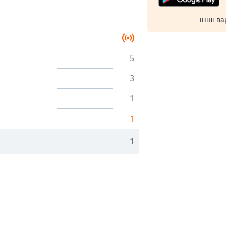
інші ва
5
3
1
1
1