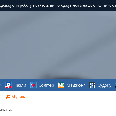
одовжуючи роботу з сайтом, ви погоджуєтеся з нашою політикою 
и
Пазли
Солітер
Маджонг
Судоку
Музика
Standards