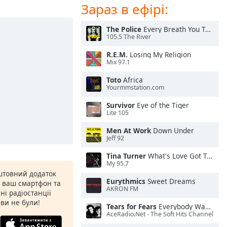
Зараз в ефірі:
The Police
Every Breath You Take
105.5 The River
R.E.M.
Losing My Religion
Mix 97.1
Toto
Africa
Yourmmstation.com
Survivor
Eye of the Tiger
Lite 105
Men At Work
Down Under
Jeff 92
Tina Turner
What's Love Got To Do With It
My 95.7
штовний додаток
Eurythmics
Sweet Dreams
а ваш смартфон та
AKRON FM
ні радіостанції
 ви не були!
Tears for Fears
Everybody Wants To Rule the World
AceRadio.Net - The Soft Hits Channel