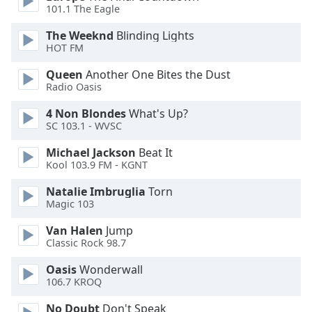
101.1 The Eagle
Font
The Weeknd
Blinding Lights
Family
HOT FM
Queen
Another One Bites the Dust
Reset
Radio Oasis
Done
4 Non Blondes
What's Up?
Close
Modal
SC 103.1 - WVSC
Dialog
End
Michael Jackson
Beat It
of
Kool 103.9 FM - KGNT
dialog
Natalie Imbruglia
Torn
window.
Magic 103
Van Halen
Jump
Classic Rock 98.7
Oasis
Wonderwall
106.7 KROQ
No Doubt
Don't Speak