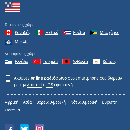
Γειτονικές χώρες
Καναδάς
Μεξικό
Κούβα
Μπαχάμες
Μπελίζ
Δημοφιλείς χώρες
Ελλάδα
Τουρκία
Αλβανία
Κύπρος
Ακούστε
online ραδιόφωνο
στο smartphone σας δωρεάν
με την
Android
ή
iOS
εφαρμογή!
Αφρική
Ασία
Βόρεια Αμερική
Νότια Αμερική
Ευρώπη
Ωκεανία