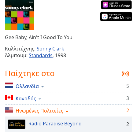
Remaining
Time
-
-:-
1x
Gee Baby, Ain't I Good To You
Playback
Rate
Καλλιτέχνης:
Sonny Clark
Άλμπουμ:
Standards
, 1998
Chapters
Chapters
Παίχτηκε στο
Descriptions
5
Ολλανδία
descriptions
off
,
3
Καναδάς
selected
2
Ηνωμένες Πολιτείες
Subtitles
Radio Paradise Beyond
2
subtitles
settings
,