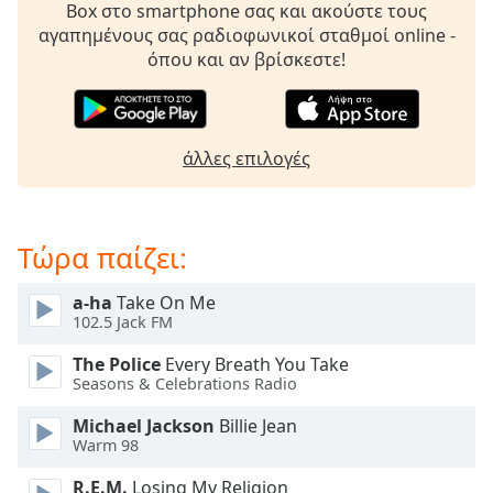
Beginning
Box στο smartphone σας και ακούστε τους
of
αγαπημένους σας ραδιοφωνικοί σταθμοί online -
dialog
όπου και αν βρίσκεστε!
window.
Escape
will
cancel
άλλες επιλογές
and
close
the
window.
Τώρα παίζει:
Text
a-ha
Take On Me
Color
102.5 Jack FM
The Police
Every Breath You Take
Opacity
Seasons & Celebrations Radio
Michael Jackson
Billie Jean
Text
Warm 98
Background
R.E.M.
Losing My Religion