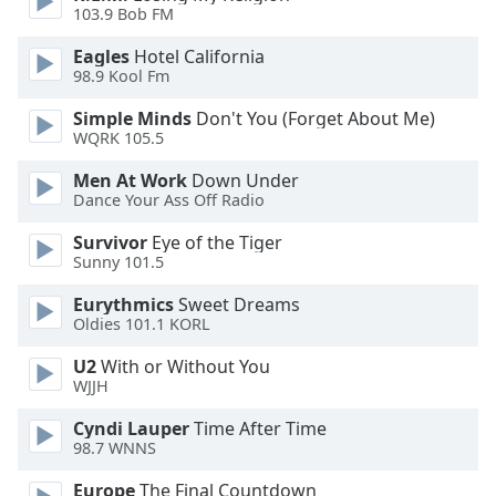
Color
103.9 Bob FM
Eagles
Hotel California
Opacity
98.9 Kool Fm
Simple Minds
Don't You (Forget About Me)
Caption
WQRK 105.5
Area
Background
Men At Work
Down Under
Dance Your Ass Off Radio
Color
Survivor
Eye of the Tiger
Sunny 101.5
Opacity
Eurythmics
Sweet Dreams
Oldies 101.1 KORL
Font
Size
U2
With or Without You
WJJH
Text
Cyndi Lauper
Time After Time
Edge
98.7 WNNS
Style
Europe
The Final Countdown