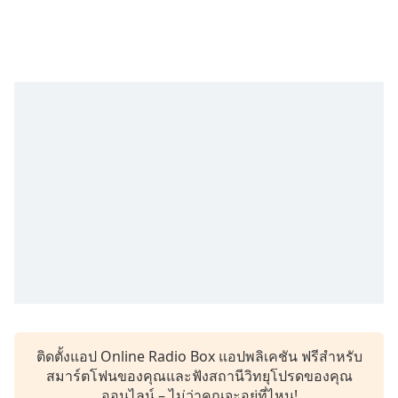
subtitles
settings
dialog
subtitles
off
,
selected
Audio
Track
Picture-
in-
Picture
Fullscreen
This
is
a
modal
window.
ติดตั้งแอป Online Radio Box แอปพลิเคชัน ฟรีสำหรับ
Beginning
สมาร์ตโฟนของคุณและฟังสถานีวิทยุโปรดของคุณ
of
ออนไลน์ – ไม่ว่าคุณจะอยู่ที่ไหน!