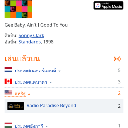
Time
-
-:-
1x
Gee Baby, Ain't I Good To You
Playback
Rate
ศิลปิน:
Sonny Clark
อัลบั้ม:
Standards
, 1998
Chapters
Chapters
เล่นแล้วบน
Descriptions
5
ประเทศเนเธอร์แลนด์
descriptions
off
,
3
ประเทศแคนาดา
selected
2
สหรัฐ
Subtitles
Radio Paradise Beyond
2
subtitles
settings
,
opens
1
ประเทศฮังการี