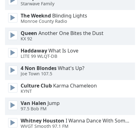
Starwave Family
Family
The Weeknd
Blinding Lights
Monroe County Radio
Reset
Queen
Another One Bites the Dust
Done
KX 92
Close
Modal
Dialog
Haddaway
What Is Love
End
LITE 99 WLQT-DB
of
4 Non Blondes
What's Up?
dialog
Joe Town 107.5
window.
Culture Club
Karma Chameleon
KYNT
Van Halen
Jump
97.5 Bob FM
Whitney Houston
I Wanna Dance With Somebody
WVGT Smooth 97.1 FM