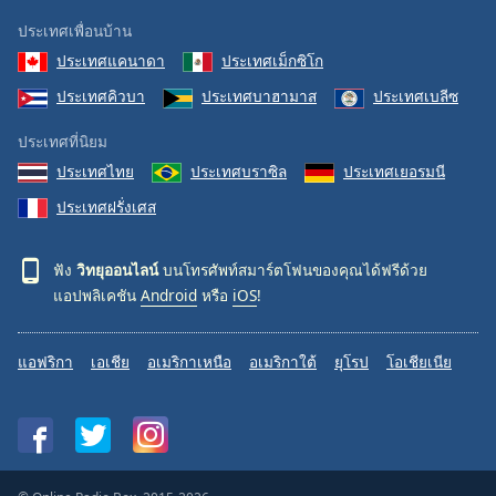
ประเทศเพื่อนบ้าน
ประเทศแคนาดา
ประเทศเม็กซิโก
ประเทศคิวบา
ประเทศบาฮามาส
ประเทศเบลีซ
ประเทศที่นิยม
ประเทศไทย
ประเทศบราซิล
ประเทศเยอรมนี
ประเทศฝรั่งเศส
ฟัง
วิทยุออนไลน์
บนโทรศัพท์สมาร์ตโฟนของคุณได้ฟรีด้วย
แอปพลิเคชัน
Android
หรือ
iOS
!
แอฟริกา
เอเชีย
อเมริกาเหนือ
อเมริกาใต้
ยุโรป
โอเชียเนีย