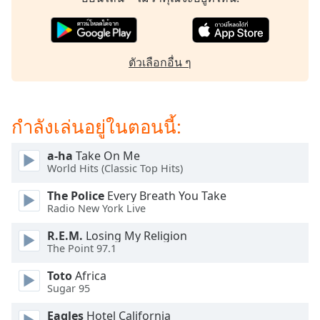
dialog
window.
Escape
will
ตัวเลือกอื่น ๆ
cancel
and
close
the
กำลังเล่นอยู่ในตอนนี้:
window.
a-ha
Take On Me
Text
World Hits (Classic Top Hits)
Color
The Police
Every Breath You Take
Radio New York Live
Opacity
R.E.M.
Losing My Religion
The Point 97.1
Text
Toto
Africa
Background
Sugar 95
Color
Eagles
Hotel California