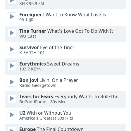
KFIX 96.9 FM
Opacity
Foreigner
I Want to Know What Love Is
98.1 JJR
Caption
Area
Tina Turner
What's Love Got To Do With It
WU Cast
Background
Color
Survivor
Eye of the Tiger
K-EARTH 101
Opacity
Eurythmics
Sweet Dreams
103.7 KEYN
Font
Bon Jovi
Livin' On a Prayer
Size
Radio Georgetown
Tears for Fears
Everybody Wants To Rule the World
Text
BeGoodRadio - 80s Mix
Edge
U2
With or Without You
Style
America's Greatest 80s Hits
Europe
The Final Countdown
Font