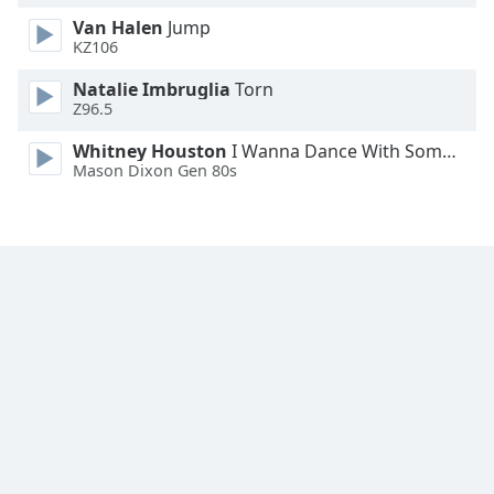
Van Halen
Jump
Font
KZ106
Family
Natalie Imbruglia
Torn
Z96.5
Reset
Whitney Houston
I Wanna Dance With Somebody
Done
Mason Dixon Gen 80s
Close
Modal
Dialog
End
of
dialog
window.