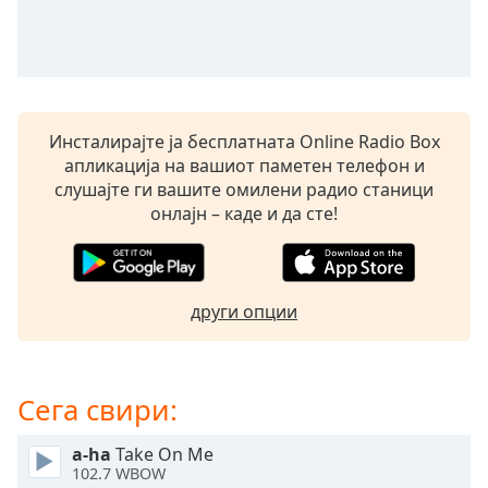
opens
subtitles
settings
dialog
subtitles
off
,
Инсталирајте ја бесплатната Online Radio Box
selected
апликација на вашиот паметен телефон и
слушајте ги вашите омилени радио станици
Audio
онлајн – каде и да сте!
Track
Picture-
in-
Picture
други опции
Fullscreen
This
is
a
Сега свири:
modal
window.
a-ha
Take On Me
102.7 WBOW