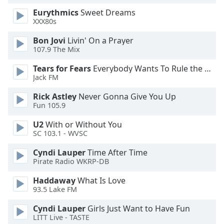
Color
Eurythmics
Sweet Dreams
XXX80s
Opacity
Bon Jovi
Livin' On a Prayer
107.9 The Mix
Caption
Tears for Fears
Everybody Wants To Rule the World
Area
Jack FM
Background
Color
Rick Astley
Never Gonna Give You Up
Fun 105.9
Opacity
U2
With or Without You
SC 103.1 - WVSC
Font
Cyndi Lauper
Time After Time
Size
Pirate Radio WKRP-DB
Haddaway
What Is Love
Text
93.5 Lake FM
Edge
Cyndi Lauper
Girls Just Want to Have Fun
Style
LITT Live - TASTE