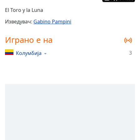
Remaining
El Toro y la Luna
Time
-
-:-
Изведувач:
Gabino Pampini
1x
Играно е на
Playback
Rate
3
Колумбија
Chapters
Chapters
Descriptions
descriptions
off
,
selected
Subtitles
subtitles
settings
,