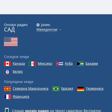
Онлајн радио
Јазик:
САД
Македонски
Соседни земји
Канада
Мексико
Куба
Бахами
Белиз
Популарни земји
Северна Македонија
Бразил
Германија
Франција
Слушај
онлајн радио
на твојот смартфон бесплатно