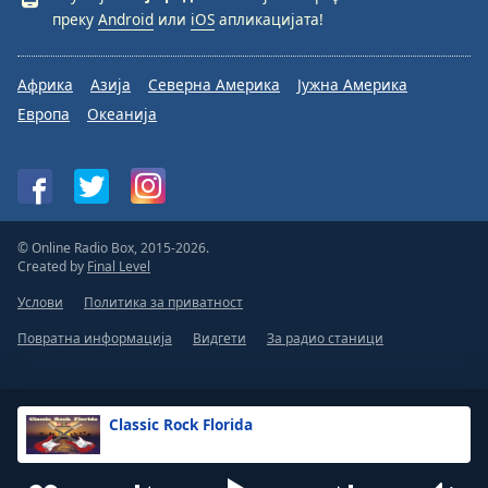
преку
Android
или
iOS
апликацијата!
Африка
Азија
Северна Америка
Јужна Америка
Европа
Океанија
© Online Radio Box, 2015-2026.
Created by
Final Level
Услови
Политика за приватност
Повратна информација
Видгети
За радио станици
Classic Rock Florida