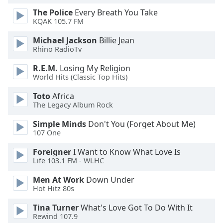
Beginning
of
The Police
Every Breath You Take
KQAK 105.7 FM
dialog
window.
Michael Jackson
Billie Jean
Escape
Rhino RadioTv
will
cancel
R.E.M.
Losing My Religion
and
World Hits (Classic Top Hits)
close
Toto
Africa
the
The Legacy Album Rock
window.
Simple Minds
Don't You (Forget About Me)
Text
107 One
Color
Foreigner
I Want to Know What Love Is
Life 103.1 FM - WLHC
Opacity
Men At Work
Down Under
Hot Hitz 80s
Text
Tina Turner
What's Love Got To Do With It
Background
Rewind 107.9