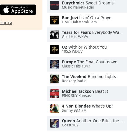
Eurythmics
Sweet Dreams
Music Planet Radio
Bon Jovi
Livin' On a Prayer
HMG HairMetalGlam
ріанти
Tears for Fears
Everybody Wants To Rule the World
Gold Hits WKVA
U2
With or Without You
105.5 WDUV
Europe
The Final Countdown
Classic Hits 104.1
The Weeknd
Blinding Lights
Rookery Radio
Michael Jackson
Beat It
PINK SKY Kansas
4 Non Blondes
What's Up?
Sunny 98.1 FM
Queen
Another One Bites the Dust
Coast 102