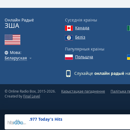
the
window.
Онлайн Радыё
Суседнія краіны
ЗША
Text
Канада
Color
Беліз
Opacity
Папулярныя краіны
Мова:
Польшча
Беларуская
Text
Background
Слухайце
онлайн радыё
на
Color
© Online Radio Box, 2015-2026.
Карыстацкае пагадненне
Палітыка п
Opacity
Created by
Final Level
Caption
Area
.977 Today's Hits
Background