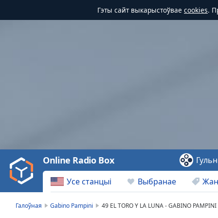
Гэты сайт выкарыстоўвае
cookies
. 
Video
Player
is
loading.
Play
Video
Online Radio Box
Гульн
Play
Skip
Усе станцыі
Выбранае
Жа
Backward
Skip
Forward
Галоўная
Gabino Pampini
49 EL TORO Y LA LUNA - GABINO PAMPINI
Mute