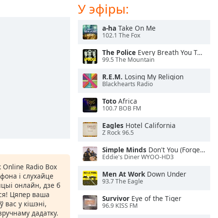
У эфіры:
a-ha
Take On Me
102.1 The Fox
The Police
Every Breath You Take
99.5 The Mountain
R.E.M.
Losing My Religion
Blackhearts Radio
Toto
Africa
100.7 BOB FM
Eagles
Hotel California
Z Rock 96.5
Simple Minds
Don't You (Forget About Me)
Eddie's Diner WYOO-HD3
 Online Radio Box
Men At Work
Down Under
фона і слухайце
93.7 The Eagle
цыі онлайн, дзе б
іся! Цяпер ваша
Survivor
Eye of the Tiger
 вас у кішэні,
96.9 KISS FM
ручнаму дадатку.