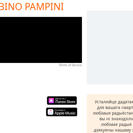
ABINO PAMPINI
Terms of Service
Усталюйце дадатак
для вашага смарт
любімыя радыёстан
вы ні знаходзіл
любімае радыё ў
дзякуючы нашаму з