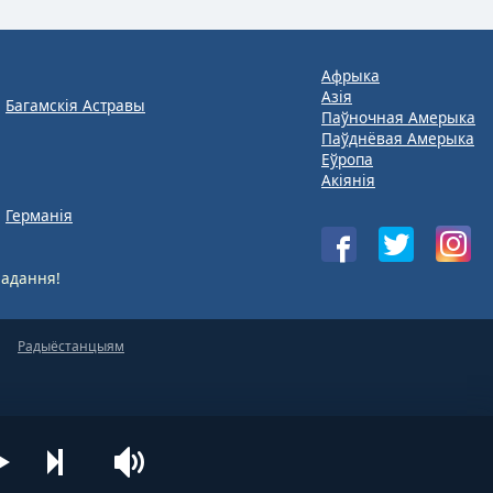
Афрыка
Азія
Багамскія Астравы
Паўночная Амерыка
Паўднёвая Амерыка
Еўропа
Акіянія
Германія
адання!
Радыёстанцыям