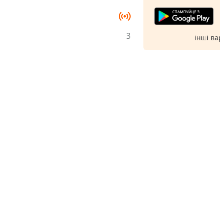
3
інші ва