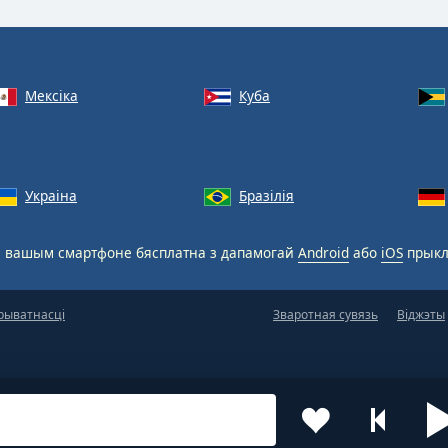
Мексіка
Куба
Украіна
Бразілія
 вашым смартфоне бясплатна з дапамогай
Android
або
iOS
прыкл
рыватнасці
Зваротная сувязь
Віджэты