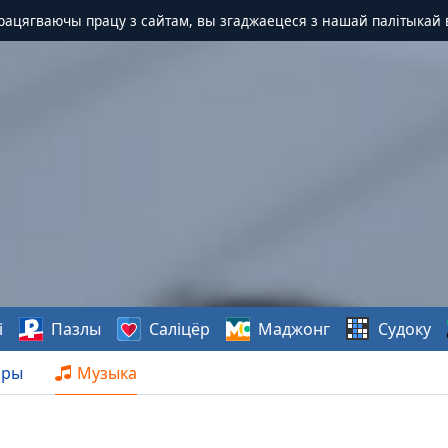
Працягваючы працу з сайтам, вы згаджаецеся з нашай палітыкай 
і
Пазлы
Саліцёр
Маджонг
Судоку
нры
Музыка