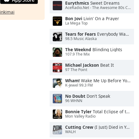
Eurythmics
Sweet Dreams
AceRadio.Net - The Awesome 80s Channel
rinkimai
Bon Jovi
Livin' On a Prayer
La Mega Top
Tears for Fears
Everybody Wants To Rule the World
98.5 Music Alaska
The Weeknd
Blinding Lights
107.9 The Mix
Michael Jackson
Beat It
97 The Point
Wham!
Wake Me Up Before You Go-Go
K-Jewel 99.3 FM
No Doubt
Don't Speak
96 WHNN
Bonnie Tyler
Total Eclipse of the Heart
Mon Valley Radio
Cutting Crew
(I Just) Died in Your Arms
WALH