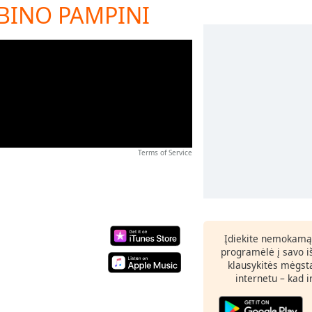
ABINO PAMPINI
Terms of Service
Įdiekite nemokamą
programėlė į savo i
klausykitės mėgst
internetu – kad 