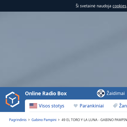
Ši svetainė naudoja
cookies
Video
Player
is
loading.
Play
Video
Online Radio Box
Žaidimai
Play
Skip
Visos stotys
Parankiniai
Žan
Backward
Skip
Forward
Pagrindinis
Gabino Pampini
49 EL TORO Y LA LUNA - GABINO PAMPIN
Mute