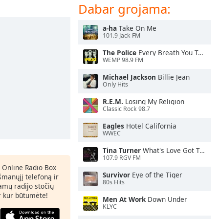
Dabar grojama:
a-ha
Take On Me
101.9 Jack FM
The Police
Every Breath You Take
WEMP 98.9 FM
Michael Jackson
Billie Jean
Only Hits
R.E.M.
Losing My Religion
Classic Rock 98.7
Eagles
Hotel California
WWEC
Tina Turner
What's Love Got To Do With It
107.9 RGV FM
 Online Radio Box
Survivor
Eye of the Tiger
šmanųjį telefoną ir
80s Hits
amų radijo stočių
ir kur būtumėte!
Men At Work
Down Under
KLYC