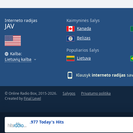
the
window.
Interneto radijas
Kaimyninės šalys
JAV
Text
Kanada
Color
Belizas
Opacity
Populiarios šalys
Kalba:
Lietuva
Lietuvių kalba
Text
Background
Klausyk
interneto radijas
sav
Color
© Online Radio Box, 2015-2026.
Sąlygos
Privatumo politika
Opacity
Created by
Final Level
Caption
Area
.977 Today's Hits
Background