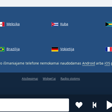
Meksika
Kuba
Brazilija
Vokietija
o išmaniajame telefone nemokamai naudodamas
Android
arba
iOS
p
Atsiliepimai
Widget'ai
Radijo stotims