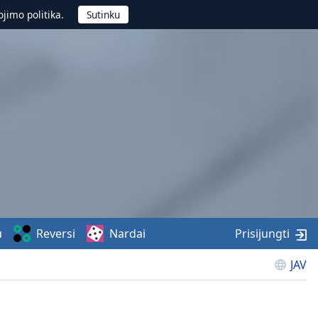
jimo politika.
u
Reversi
Nardai
Prisijungti
JAV