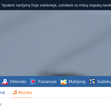
. Tęsdami naršymą šioje svetainėje, sutinkate su mūsų slapukų naudo
Dėlionės
Pasiansas
Mahjong
Sudok
rai
Muzika
I