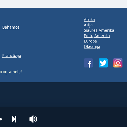
Afrika
Azija
Bahamos
Šiaurės Amerika
Pietų Amerika
Europa
Okeanija
Prancūzija
rogramėlę!