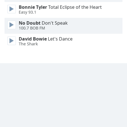
Bonnie Tyler
Total Eclipse of the Heart
Font
Easy 93.1
Family
No Doubt
Don't Speak
100.7 BOB FM
Reset
David Bowie
Let's Dance
Done
The Shark
Close
Modal
Dialog
End
of
dialog
window.