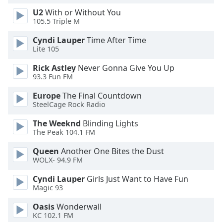
Color
U2
With or Without You
105.5 Triple M
Opacity
Cyndi Lauper
Time After Time
Lite 105
Caption
Rick Astley
Never Gonna Give You Up
Area
93.3 Fun FM
Background
Color
Europe
The Final Countdown
SteelCage Rock Radio
Opacity
The Weeknd
Blinding Lights
The Peak 104.1 FM
Font
Queen
Another One Bites the Dust
Size
WOLX- 94.9 FM
Cyndi Lauper
Girls Just Want to Have Fun
Text
Magic 93
Edge
Oasis
Wonderwall
Style
KC 102.1 FM