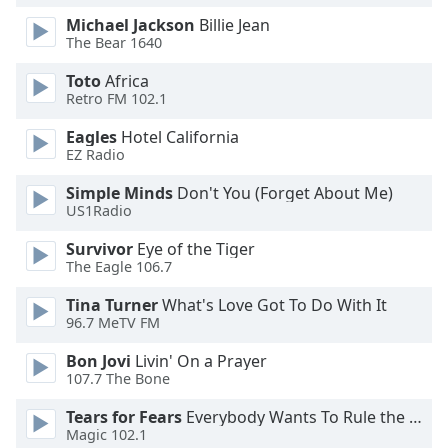
Beginning
of
Michael Jackson
Billie Jean
The Bear 1640
dialog
window.
Toto
Africa
Escape
Retro FM 102.1
will
cancel
Eagles
Hotel California
and
EZ Radio
close
Simple Minds
Don't You (Forget About Me)
the
US1Radio
window.
Survivor
Eye of the Tiger
Text
The Eagle 106.7
Color
Tina Turner
What's Love Got To Do With It
96.7 MeTV FM
Opacity
Bon Jovi
Livin' On a Prayer
107.7 The Bone
Text
Tears for Fears
Everybody Wants To Rule the World
Background
Magic 102.1