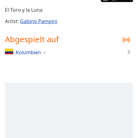
Remaining
El Toro y la Luna
Time
-
-:-
Artist:
Gabino Pampini
1x
Abgespielt auf
Playback
Rate
3
Kolumbien
Chapters
Chapters
Descriptions
descriptions
off
,
selected
Subtitles
subtitles
settings
,