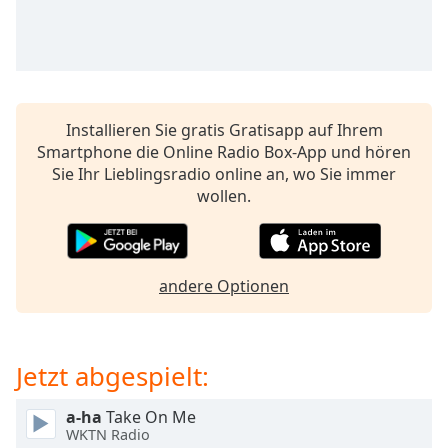
opens
subtitles
settings
dialog
subtitles
off
,
Installieren Sie gratis Gratisapp auf Ihrem
selected
Smartphone die Online Radio Box-App und hören
Sie Ihr Lieblingsradio online an, wo Sie immer
Audio
wollen.
Track
Picture-
in-
Picture
andere Optionen
Fullscreen
This
is
a
Jetzt abgespielt:
modal
window.
a-ha
Take On Me
WKTN Radio