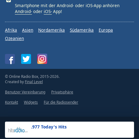
Smartphone mit der Android- oder iOS-App anhören
Android-
oder
iOS-
App!
Afrika
Asien
Nordamerika
Südamerika
Europa
Ozeanien
© Online Radio Box, 2015-2026.
Created by
Final Level
Benutzer Vereinbarung
Privatsphäre
Kontakt
Widgets
Für die Radiosender
.977 Today's Hits