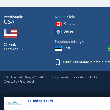
the
window.
Veebiraadio
Naaberriigid
USA
Text
Kanada
Color
Belize
Opacity
Populaarsed riigid
Keel:
Eesti
Eesti keel
Text
Background
Kuula
veebiraadio
oma nutite
Color
© Online Radio Box, 2015-2026.
Tingimused
Privaatsuspoliitika
Opacity
Created by
Final Level
Caption
Area
.977 Today's Hits
Background