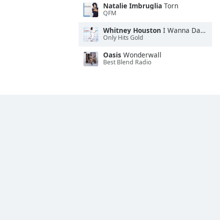
Natalie Imbruglia
Torn
QFM
Whitney Houston
I Wanna Dance With Somebody
Only Hits Gold
Oasis
Wonderwall
Best Blend Radio