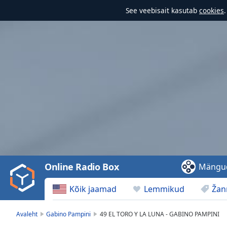
See veebisait kasutab
cookies
Video
Player
is
loading.
Play
Video
Online Radio Box
Mängu
Play
Skip
Kõik jaamad
Lemmikud
Žan
Backward
Skip
Forward
Avaleht
Gabino Pampini
49 EL TORO Y LA LUNA - GABINO PAMPINI
Mute