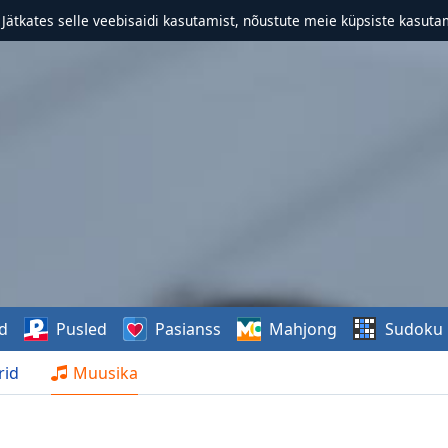
. Jätkates selle veebisaidi kasutamist, nõustute meie küpsiste kasutam
d
Pusled
Pasianss
Mahjong
Sudoku
rid
Muusika