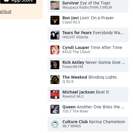
Survivor
Eye of the Tiger
Waupaca Radio fm96.3 WILW
alikud
Bon Jovi
Livin' On a Prayer
Coast 93.3
Tears for Fears
Everybody Wants To Rule the World
Hits247 Atlanta
Cyndi Lauper
Time After Time
KKLD The Cloud
Rick Astley
Never Gonna Give You Up
Power88.FM
The Weeknd
Blinding Lights
Q 92.9
Michael Jackson
Beat It
Rewind 94.3
Queen
Another One Bites the Dust
103.7 The River
Culture Club
Karma Chameleon
98.7 WNNS