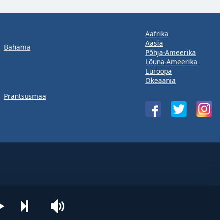
Aafrika
Aasia
Bahama
Põhja-Ameerika
Lõuna-Ameerika
Euroopa
Okeaania
Prantsusmaa