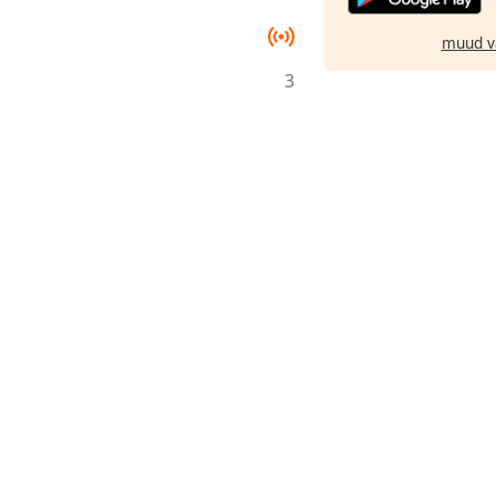
muud v
3