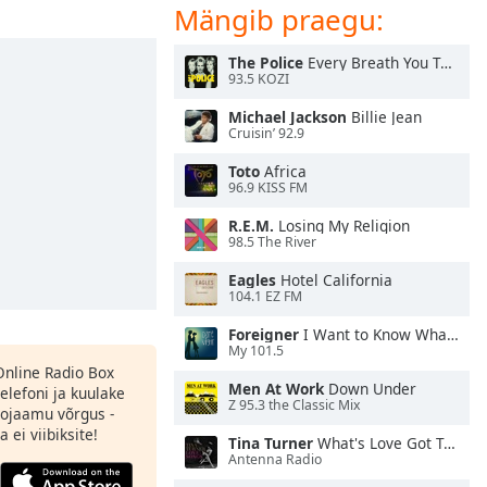
Mängib praegu:
The Police
Every Breath You Take
93.5 KOZI
Michael Jackson
Billie Jean
Cruisin’ 92.9
Toto
Africa
96.9 KISS FM
R.E.M.
Losing My Religion
98.5 The River
Eagles
Hotel California
104.1 EZ FM
Foreigner
I Want to Know What Love Is
My 101.5
 Online Radio Box
Men At Work
Down Under
elefoni ja kuulake
Z 95.3 the Classic Mix
ojaamu võrgus -
 ei viibiksite!
Tina Turner
What's Love Got To Do With It
Antenna Radio