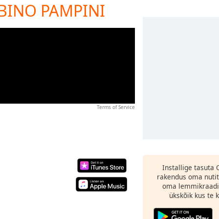
ABINO PAMPINI
Terms of Service
Installige tasuta
rakendus oma nutit
oma lemmikraadi
ükskõik kus te ka