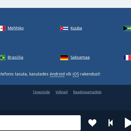
Mehhiko
Kuuba
Brasiilia
Saksamaa
lefonis tasuta, kasutades
Android
või
iOS
rakendust!
Tagasiside
Vidinad
Raadiojaamadele