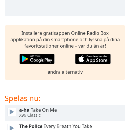
opens
subtitles
settings
dialog
subtitles
off
,
Installera gratisappen Online Radio Box
selected
applikation på din smartphone och lyssna på dina
favoritstationer online – var du än är!
Audio
Track
Picture-
in-
andra alternativ
Picture
Fullscreen
This
is
Spelas nu:
a
modal
a-ha
Take On Me
window.
X96 Classic
Beginning
The Police
Every Breath You Take