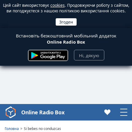
Цей сайт використовує
cookies
. Продовжуючи роботу з сайтом,
ви погоджуєтеся з нашою політикою використання cookies.
Встановіть безкоштовний мобільний додаток
Online Radio Box
Ні, дякую
Online Radio Box
Video
Player
is
Головна
Si bebes no conduzcas