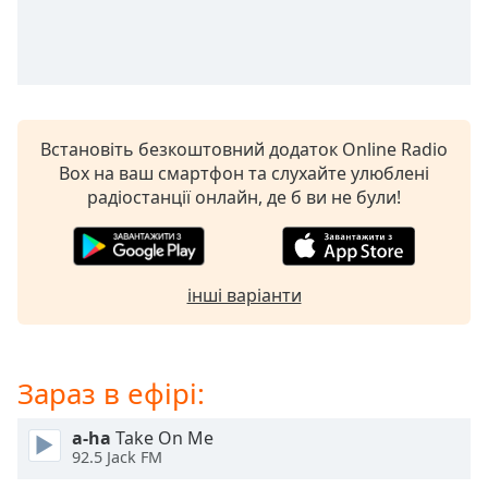
Remaining
Time
-
-:-
1x
Playback
Rate
Встановіть безкоштовний додаток Online Radio
Box на ваш смартфон та слухайте улюблені
Chapters
радіостанції онлайн, де б ви не були!
Chapters
Descriptions
інші варіанти
descriptions
off
,
selected
Зараз в ефірі:
Subtitles
subtitles
a-ha
Take On Me
92.5 Jack FM
settings
,
opens