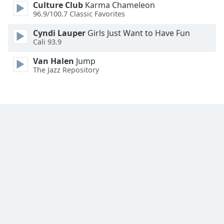
Culture Club
Karma Chameleon
96.9/100.7 Classic Favorites
Opacity
Cyndi Lauper
Girls Just Want to Have Fun
Cali 93.9
Caption
Area
Van Halen
Jump
The Jazz Repository
Background
Color
Opacity
Font
Size
Text
Edge
Style