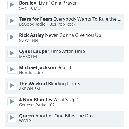
of
Bon Jovi
Livin' On a Prayer
dialog
94-9 KCMO
window.
Tears for Fears
Everybody Wants To Rule the World
Escape
BeGoodRadio - 80s Pop Rock
will
cancel
Rick Astley
Never Gonna Give You Up
and
96 WHNN
close
Cyndi Lauper
Time After Time
the
MAXX FM
window.
Michael Jackson
Beat It
Text
Honduradio
Color
The Weeknd
Blinding Lights
AKRON FM
Opacity
4 Non Blondes
What's Up?
Genesis Radio 102
Text
Queen
Another One Bites the Dust
Background
WGRR
Color