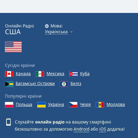
Font
Family
Онлайн Радіо
Мова:
США
Reset
Українська
Done
Close
Modal
Dialog
End
Сусідні країни
of
dialog
Канада
Мексика
Куба
window.
Багамські Острови
Беліз
Популярні країни
Польща
Україна
Чехія
Молдова
Слухайте
онлайн радіо
на вашому смартфоні
безкоштовно за допомогою
Android
або
iOS
додатка!