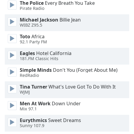
The Police
Every Breath You Take
subtitles
Pirate Radio
settings
dialog
Michael Jackson
Billie Jean
subtitles
WIBZ Z95.5
off
,
Toto
Africa
selected
92.1 Party FM
Audio
Eagles
Hotel California
Track
181.FM Classic Hits
Picture-
Simple Minds
Don't You (Forget About Me)
in-
RedRadio
Picture
Fullscreen
Tina Turner
What's Love Got To Do With It
This
WJMJ
is
a
Men At Work
Down Under
modal
Mix 97.1
window.
Eurythmics
Sweet Dreams
Sunny 107.9
Beginning