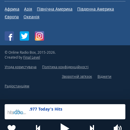
Африка
Азія
Північна Америка
Південна Америка
Європа
Океанія
© Online Radio Box, 2015-2026.
Created by
Final Level
Угода користувача
Політика конфіденційності
Зворотній зв’язок
Віджети
Радіостанціям
.977 Today's Hits