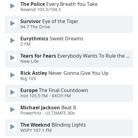
opens
The Police
Every Breath You Take
subtitles
Rewind 103.5/104.3
settings
dialog
Survivor
Eye of the Tiger
subtitles
94.7 The Drive
off
,
Eurythmics
Sweet Dreams
selected
Z-FM
Audio
Tears for Fears
Everybody Wants To Rule the World
Track
New Life
Picture-
Rick Astley
Never Gonna Give You Up
in-
Big 103
Picture
Fullscreen
Europe
The Final Countdown
This
Hot 105.5 FM - KKOY-FM
is
a
Michael Jackson
Beat It
modal
Powerhitz - ULTIMATE 80s
window.
The Weeknd
Blinding Lights
WSPY 107.1 FM
Beginning