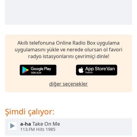
Remaining
Time
-
-:-
1x
Playback
Rate
Akıllı telefonuna Online Radio Box uygulama
uygulamasını yükle ve nerede olursan ol favori
Chapters
radyo istasyonlarını çevrimiçi dinle!
Chapters
Descriptions
diğer seçenekler
descriptions
off
,
selected
Şimdi çalıyor:
Subtitles
subtitles
a-ha
Take On Me
113.FM Hits 1985
settings
,