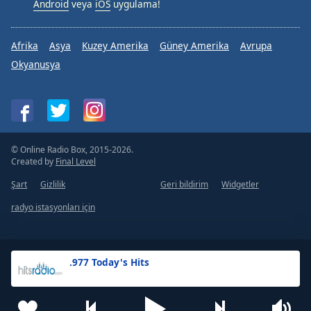
Android
veya
iOS
uygulama!
Afrika
Asya
Kuzey Amerika
Güney Amerika
Avrupa
Okyanusya
© Online Radio Box, 2015-2026.
Created by
Final Level
Şart
Gizlilik
Geri bildirim
Widgetler
radyo istasyonları için
.977 Today's Hits