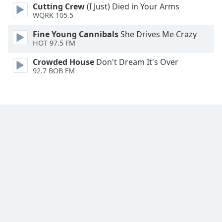
Cutting Crew
(I Just) Died in Your Arms
WQRK 105.5
Opacity
Fine Young Cannibals
She Drives Me Crazy
HOT 97.5 FM
Caption
Area
Crowded House
Don't Dream It's Over
92.7 BOB FM
Background
Color
Opacity
Font
Size
Text
Edge
Style