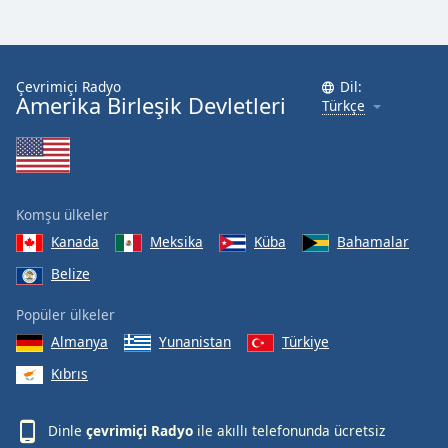
Font
Family
Çevrimiçi Radyo
Dil:
Amerika Birleşik Devletleri
Reset
Türkçe
Done
Close
Modal
Dialog
End
Komşu ülkeler
of
dialog
Kanada
Meksika
Küba
Bahamalar
window.
Belize
Popüler ülkeler
Almanya
Yunanistan
Türkiye
Kıbrıs
Dinle
çevrimiçi Radyo
ile akıllı telefonunda ücretsiz