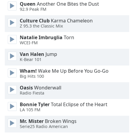
of
Queen
Another One Bites the Dust
dialog
92.9 Peak FM
window.
Culture Club
Karma Chameleon
Escape
Z 95.3 the Classic Mix
will
cancel
Natalie Imbruglia
Torn
and
WCEI-FM
close
Van Halen
Jump
the
K-Bear 101
window.
Wham!
Wake Me Up Before You Go-Go
Text
Big Hits 100
Color
Oasis
Wonderwall
Radio Fiesta
Opacity
Bonnie Tyler
Total Eclipse of the Heart
LA 105 FM
Text
Mr. Mister
Broken Wings
Background
Serie25 Radio American
Color