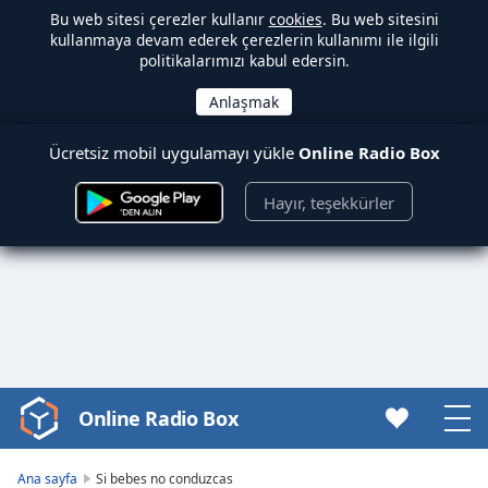
Bu web sitesi çerezler kullanır
cookies
. Bu web sitesini
kullanmaya devam ederek çerezlerin kullanımı ile ilgili
politikalarımızı kabul edersin.
Ücretsiz mobil uygulamayı yükle
Online Radio Box
Hayır, teşekkürler
Online Radio Box
Video
Player
is
Ana sayfa
Si bebes no conduzcas