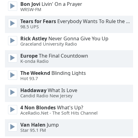
of
Bon Jovi
Livin' On a Prayer
dialog
WRSW-FM
window.
Tears for Fears
Everybody Wants To Rule the World
Escape
98.5 UPS
will
cancel
Rick Astley
Never Gonna Give You Up
and
Graceland University Radio
close
Europe
The Final Countdown
the
K-onda Radio
window.
The Weeknd
Blinding Lights
Text
Hot 93.7
Color
Haddaway
What Is Love
Candid Radio New Jersey
Opacity
4 Non Blondes
What's Up?
AceRadio.Net - The Soft Hits Channel
Text
Van Halen
Jump
Background
Star 95.1 FM
Color