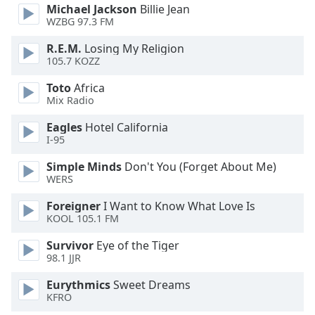
opens
Michael Jackson
Billie Jean
subtitles
WZBG 97.3 FM
settings
dialog
R.E.M.
Losing My Religion
subtitles
105.7 KOZZ
off
,
Toto
Africa
selected
Mix Radio
Audio
Eagles
Hotel California
Track
I-95
Picture-
Simple Minds
Don't You (Forget About Me)
in-
WERS
Picture
Fullscreen
Foreigner
I Want to Know What Love Is
This
KOOL 105.1 FM
is
a
Survivor
Eye of the Tiger
modal
98.1 JJR
window.
Eurythmics
Sweet Dreams
KFRO
Beginning