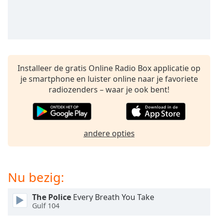
Remaining
Time
-
-:-
1x
Playback
Rate
Installeer de gratis Online Radio Box applicatie op
je smartphone en luister online naar je favoriete
Chapters
radiozenders – waar je ook bent!
Chapters
Descriptions
andere opties
descriptions
off
,
selected
Nu bezig:
Subtitles
subtitles
The Police
Every Breath You Take
Gulf 104
settings
,