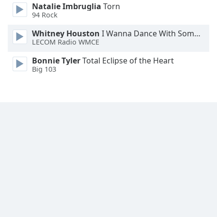
Natalie Imbruglia
Torn
94 Rock
Opacity
Whitney Houston
I Wanna Dance With Somebody
LECOM Radio WMCE
Caption
Area
Bonnie Tyler
Total Eclipse of the Heart
Big 103
Background
Color
Opacity
Font
Size
Text
Edge
Style