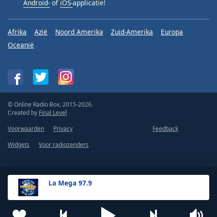
Android-
of
iOS-
applicatie!
Afrika
Azië
Noord Amerika
Zuid-Amerika
Europa
Oceanië
© Online Radio Box, 2015-2026.
Created by
Final Level
Voorwaarden
Privacy
Feedback
Widgets
Voor radiozenders
La Mega 97.9