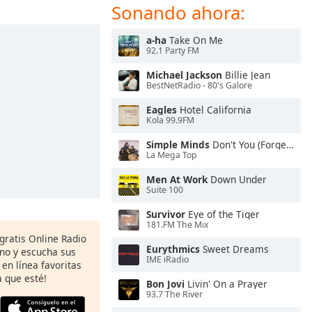
Sonando ahora:
a-ha
Take On Me
92.1 Party FM
Michael Jackson
Billie Jean
BestNetRadio - 80's Galore
Eagles
Hotel California
Kola 99.9FM
Simple Minds
Don't You (Forget About Me)
La Mega Top
Men At Work
Down Under
Suite 100
Survivor
Eye of the Tiger
181.FM The Mix
 gratis Online Radio
Eurythmics
Sweet Dreams
ono y escucha sus
IME iRadio
 en línea favoritas
 que esté!
Bon Jovi
Livin' On a Prayer
93.7 The River