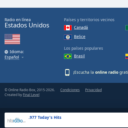
the
window.
Radio en línea
Países y territorios vecinos
Estados Unidos
Text
Canadá
Color
Belice
Opacity
Los países populares
Idioma:
Brasil
Español
Text
Background
¡Escucha la
online radio
grat
Color
© Online Radio Box, 2015-2026.
Condiciones
Privacidad
Opacity
Created by
Final Level
Caption
Area
.977 Today's Hits
Background