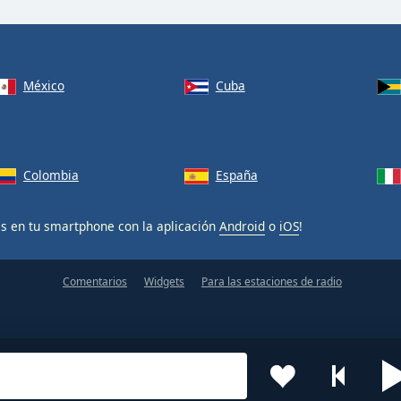
México
Cuba
Colombia
España
is en tu smartphone con la aplicación
Android
o
iOS
!
Comentarios
Widgets
Para las estaciones de radio