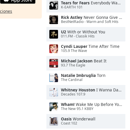
Tears for Fears
Everybody Wants To Rule the World
K-EARTH 101
pciones
Rick Astley
Never Gonna Give You Up
BestNetRadio - Warm and Soft Hits
U2
With or Without You
011.FM - Classik Hits
Cyndi Lauper
Time After Time
105.9 The Wave
Michael Jackson
Beat It
93.7 The Eagle
Natalie Imbruglia
Torn
The Cardinal
Whitney Houston
I Wanna Dance With Somebody
Decades 107.9
Wham!
Wake Me Up Before You Go-Go
The New 95.1 KBBY
Oasis
Wonderwall
Coast 102