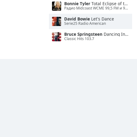
Bonnie Tyler
Total Eclipse of the Heart
Радио Midcoast WCME 99,5 FM и 900 AM
David Bowie
Let's Dance
Serie25 Radio American
Bruce Springsteen
Dancing In the Dark
Classic Hits 103.7