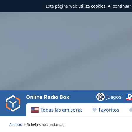
Esta página web utiliza
cookies
. Al continua
Video
Player
is
loading.
Play
Video
Online Radio Box
Juegos
Play
Skip
Todas las emisoras
Favoritos
Backward
Skip
Forward
Al inicio
Si bebes no conduzcas
Mute