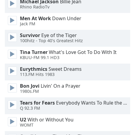
Michael Jackson
Billie Jean
of
Rhino RadioTv
dialog
window.
Men At Work
Down Under
Escape
Jack FM
will
Survivor
Eye of the Tiger
cancel
100hitz - Top 40's Greatest Hitz
and
close
Tina Turner
What's Love Got To Do With It
the
KBUU-FM 99.1 HD3
window.
Eurythmics
Sweet Dreams
113.FM Hits 1983
Text
Color
Bon Jovi
Livin' On a Prayer
1980s.FM
Opacity
Tears for Fears
Everybody Wants To Rule the World
Q 92.3 FM
Text
U2
With or Without You
Background
WOMT
Color