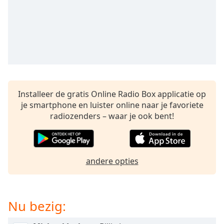
opens
subtitles
settings
dialog
subtitles
off
,
selected
Audio
Installeer de gratis Online Radio Box applicatie op
Track
je smartphone en luister online naar je favoriete
Picture-
radiozenders – waar je ook bent!
in-
Picture
Fullscreen
This
is
andere opties
a
modal
window.
Nu bezig:
Beginning