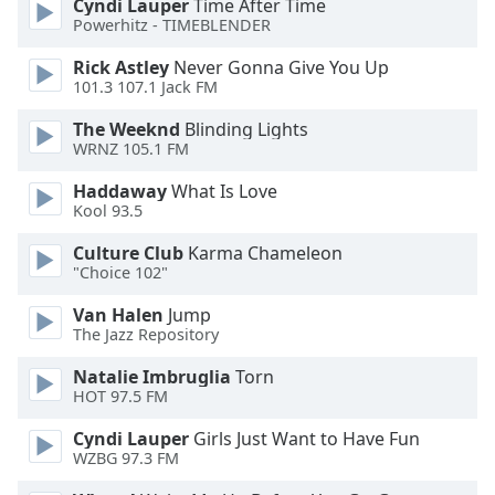
Cyndi Lauper
Time After Time
Powerhitz - TIMEBLENDER
Opacity
Rick Astley
Never Gonna Give You Up
101.3 107.1 Jack FM
Caption
The Weeknd
Blinding Lights
Area
WRNZ 105.1 FM
Background
Color
Haddaway
What Is Love
Kool 93.5
Opacity
Culture Club
Karma Chameleon
"Choice 102"
Font
Van Halen
Jump
The Jazz Repository
Size
Natalie Imbruglia
Torn
HOT 97.5 FM
Text
Edge
Cyndi Lauper
Girls Just Want to Have Fun
Style
WZBG 97.3 FM