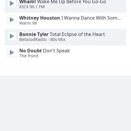
Wham!
Wake Me Up Before You Go-Go
Font
KICX 96.1 FM
Family
Whitney Houston
I Wanna Dance With Somebody
Warm 98
Reset
Bonnie Tyler
Total Eclipse of the Heart
Done
BeGoodRadio - 80s Mix
Close
Modal
No Doubt
Don't Speak
Dialog
The Point
End
of
dialog
window.