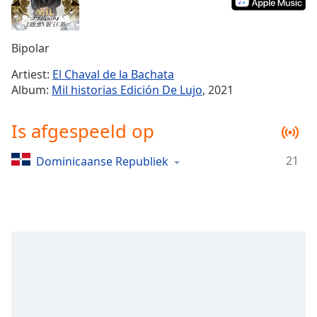
Remaining
Time
-
-:-
Bipolar
1x
Artiest:
El Chaval de la Bachata
Playback
Album:
Mil historias Edición De Lujo
, 2021
Rate
Chapters
Is afgespeeld op
Chapters
21
Dominicaanse Republiek
Descriptions
descriptions
off
,
selected
Subtitles
subtitles
settings
,