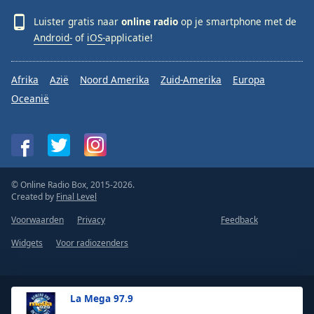
Luister gratis naar
online radio
op je smartphone met de
Android-
of
iOS-
applicatie!
Afrika
Azië
Noord Amerika
Zuid-Amerika
Europa
Oceanië
© Online Radio Box, 2015-2026.
Created by
Final Level
Voorwaarden
Privacy
Feedback
Widgets
Voor radiozenders
La Mega 97.9