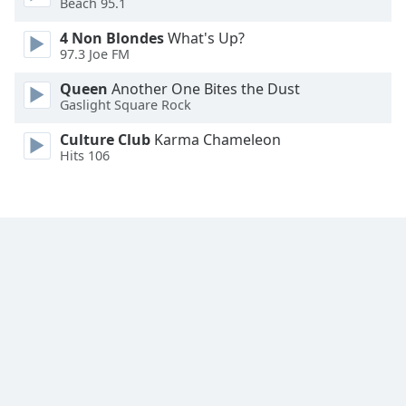
Beach 95.1
Family
4 Non Blondes
What's Up?
97.3 Joe FM
Reset
Queen
Another One Bites the Dust
Done
Gaslight Square Rock
Close
Modal
Culture Club
Karma Chameleon
Dialog
Hits 106
End
of
dialog
window.