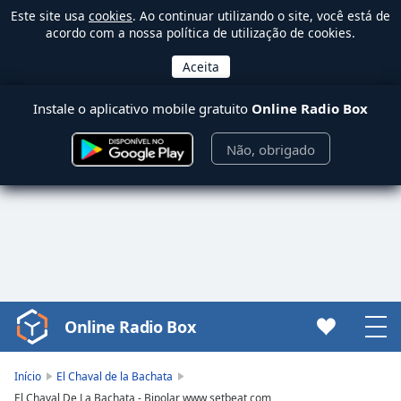
Este site usa
cookies
. Ao continuar utilizando o site, você está de
acordo com a nossa política de utilização de cookies.
Instale o aplicativo mobile gratuito
Online Radio Box
Não, obrigado
Online Radio Box
Video
Player
is
Início
El Chaval de la Bachata
loading.
El Chaval De La Bachata - Bipolar www setbeat com