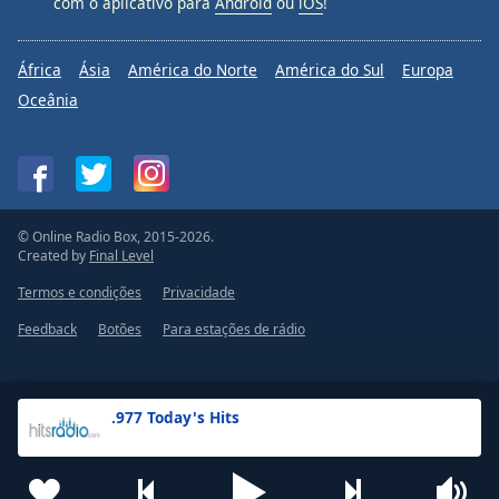
com o aplicativo para
Android
ou
iOS
!
África
Ásia
América do Norte
América do Sul
Europa
Oceânia
© Online Radio Box, 2015-2026.
Created by
Final Level
Termos e condições
Privacidade
Feedback
Botões
Para estações de rádio
.977 Today's Hits