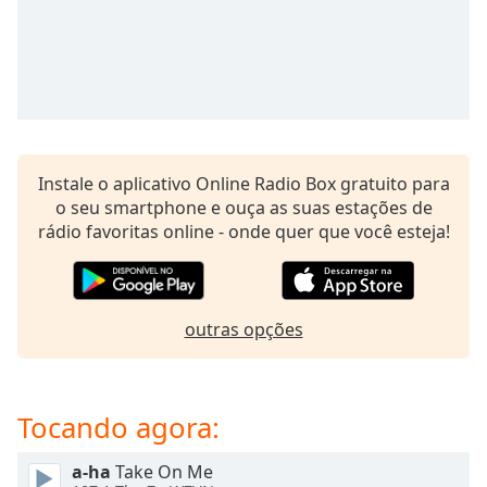
subtitles
settings
dialog
subtitles
off
,
selected
Audio
Instale o aplicativo Online Radio Box gratuito para
Track
o seu smartphone e ouça as suas estações de
Picture-
rádio favoritas online - onde quer que você esteja!
in-
Picture
Fullscreen
This
is
outras opções
a
modal
window.
Tocando agora:
Beginning
a-ha
Take On Me
of