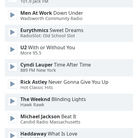
101.9 Jack FM
Opacity
Men At Work
Down Under
Wadsworth Community Radio
Caption
Eurythmics
Sweet Dreams
Area
RadioSlot: Old School Slot
Background
Color
U2
With or Without You
More 95.5
Opacity
Cyndi Lauper
Time After Time
889 FM New York
Font
Rick Astley
Never Gonna Give You Up
Hot Classic Hits
Size
The Weeknd
Blinding Lights
Hawk Rawk
Text
Edge
Michael Jackson
Beat It
Style
Candid Radio Massachusetts
Haddaway
What Is Love
Font