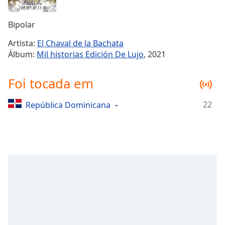
Time
-
-:-
Bipolar
1x
Artista:
El Chaval de la Bachata
Playback
Álbum:
Mil historias Edición De Lujo
, 2021
Rate
Chapters
Foi tocada em
Chapters
22
República Dominicana
Descriptions
descriptions
off
,
selected
Subtitles
subtitles
settings
,
opens