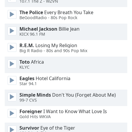
107.1 The Z - WZVN
dialog
window.
The Police
Every Breath You Take
Escape
BeGoodRadio - 80s Pop Rock
will
Michael Jackson
Billie Jean
cancel
KICX 96.1 FM
and
close
R.E.M.
Losing My Religion
the
Big R Radio - 80s and 90s Pop Mix
window.
Toto
Africa
KLYC
Text
Color
Eagles
Hotel California
Star 94.1
Opacity
Simple Minds
Don't You (Forget About Me)
99-7 CVS
Text
Foreigner
I Want to Know What Love Is
Background
Gold Hits WKVA
Color
Survivor
Eye of the Tiger