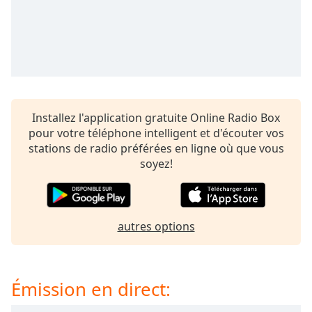
subtitles
settings
dialog
subtitles
off
,
selected
Audio
Installez l'application gratuite Online Radio Box
Track
pour votre téléphone intelligent et d'écouter vos
Picture-
stations de radio préférées en ligne où que vous
in-
soyez!
Picture
Fullscreen
This
is
a
autres options
modal
window.
Émission en direct:
Beginning
of