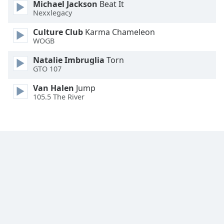
Michael Jackson
Beat It
Family
Nexxlegacy
Culture Club
Karma Chameleon
WOGB
Reset
Done
Natalie Imbruglia
Torn
Close
GTO 107
Modal
Dialog
Van Halen
Jump
End
105.5 The River
of
dialog
window.