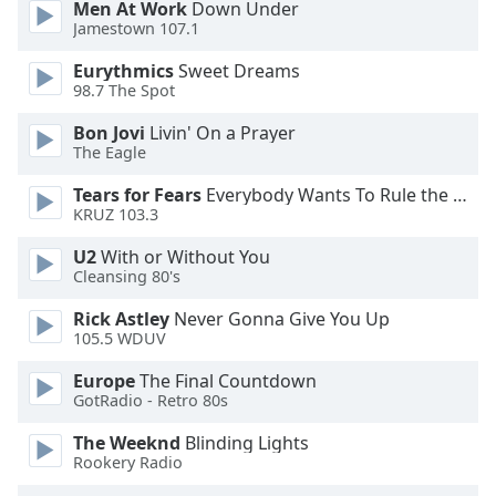
Men At Work
Down Under
Opacity
Jamestown 107.1
Eurythmics
Sweet Dreams
Caption
98.7 The Spot
Area
Bon Jovi
Livin' On a Prayer
Background
The Eagle
Color
Tears for Fears
Everybody Wants To Rule the World
KRUZ 103.3
Opacity
U2
With or Without You
Cleansing 80's
Font
Size
Rick Astley
Never Gonna Give You Up
105.5 WDUV
Europe
The Final Countdown
Text
GotRadio - Retro 80s
Edge
Style
The Weeknd
Blinding Lights
Rookery Radio
Font