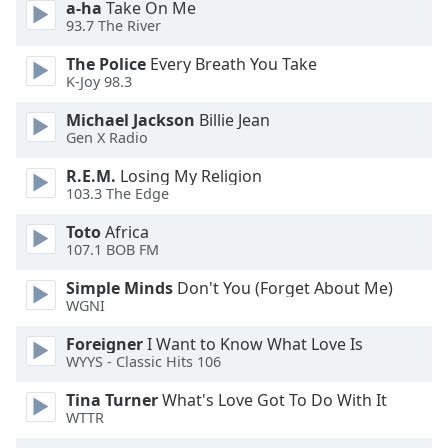
a-ha
Take On Me
dialog
93.7 The River
window.
Escape
The Police
Every Breath You Take
will
K-Joy 98.3
cancel
Michael Jackson
Billie Jean
and
Gen X Radio
close
the
R.E.M.
Losing My Religion
window.
103.3 The Edge
Toto
Africa
Text
107.1 BOB FM
Color
Simple Minds
Don't You (Forget About Me)
WGNI
Opacity
Foreigner
I Want to Know What Love Is
WYYS - Classic Hits 106
Text
Background
Tina Turner
What's Love Got To Do With It
Color
WTTR