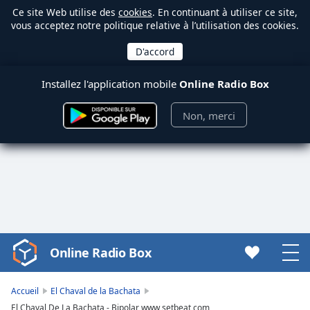
Ce site Web utilise des
cookies
. En continuant à utiliser ce site,
vous acceptez notre politique relative à l’utilisation des cookies.
Installez l'application mobile
Online Radio Box
Non, merci
Online Radio Box
Video
Player
is
Accueil
El Chaval de la Bachata
loading.
El Chaval De La Bachata - Bipolar www setbeat com