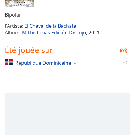
Time
-
-:-
Bipolar
1x
l'Artiste:
El Chaval de la Bachata
Playback
Album:
Mil historias Edición De Lujo
, 2021
Rate
Chapters
Été jouée sur
Chapters
20
République Dominicaine
Descriptions
descriptions
off
,
selected
Subtitles
subtitles
settings
,
opens