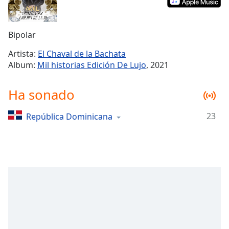
Remaining
Time
-
-:-
Bipolar
1x
Artista:
El Chaval de la Bachata
Playback
Album:
Mil historias Edición De Lujo
, 2021
Rate
Chapters
Ha sonado
Chapters
23
República Dominicana
Descriptions
descriptions
off
,
selected
Subtitles
subtitles
settings
,