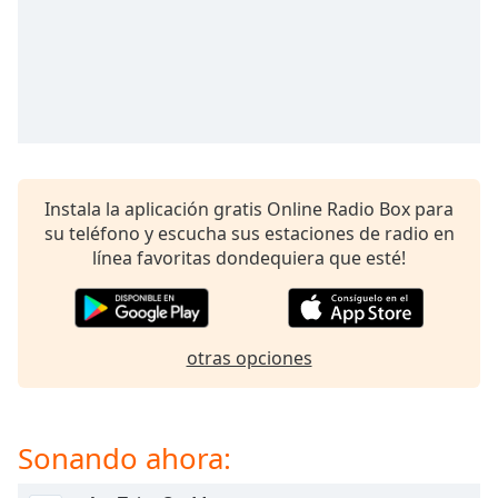
opens
subtitles
settings
dialog
subtitles
off
,
selected
Audio
Instala la aplicación gratis Online Radio Box para
Track
su teléfono y escucha sus estaciones de radio en
Picture-
línea favoritas dondequiera que esté!
in-
Picture
Fullscreen
This
is
otras opciones
a
modal
window.
Sonando ahora:
Beginning