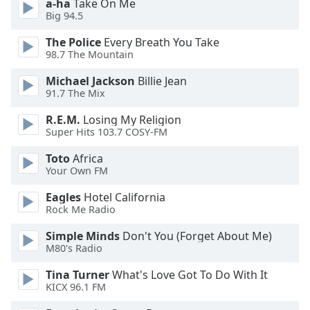
a-ha
Take On Me
of
Big 94.5
dialog
window.
The Police
Every Breath You Take
Escape
98.7 The Mountain
will
Michael Jackson
Billie Jean
cancel
91.7 The Mix
and
close
R.E.M.
Losing My Religion
the
Super Hits 103.7 COSY-FM
window.
Toto
Africa
Your Own FM
Text
Color
Eagles
Hotel California
Rock Me Radio
Opacity
Simple Minds
Don't You (Forget About Me)
M80's Radio
Text
Tina Turner
What's Love Got To Do With It
Background
KICX 96.1 FM
Color