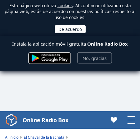
Esta página web utiliza
cookies
. Al continuar utilizando esta
página web, estás de acuerdo con nuestras políticas respecto al
uso de cookies.
Instala la aplicación móvil gratuita
Online Radio Box
No, gracias
Online Radio Box
Video
Player
is
Al inicio
El Chaval de la Bachata