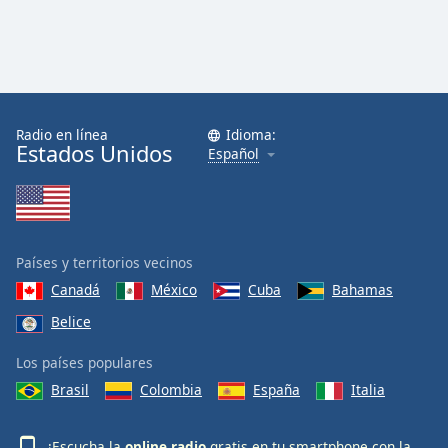
Radio en línea
Idioma:
Estados Unidos
Español
Países y territorios vecinos
Canadá
México
Cuba
Bahamas
Belice
Los países populares
Brasil
Colombia
España
Italia
¡Escucha la
online radio
gratis en tu smartphone con la