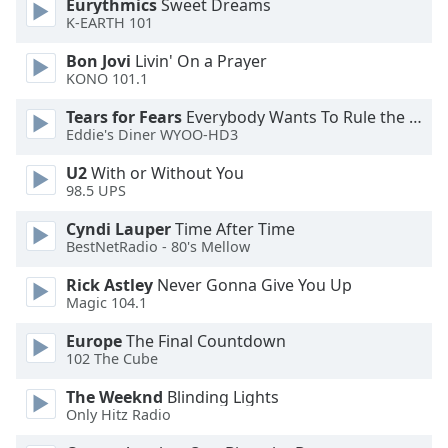
Eurythmics
Sweet Dreams
K-EARTH 101
Opacity
Bon Jovi
Livin' On a Prayer
KONO 101.1
Caption
Tears for Fears
Everybody Wants To Rule the World
Area
Eddie's Diner WYOO-HD3
Background
Color
U2
With or Without You
98.5 UPS
Opacity
Cyndi Lauper
Time After Time
BestNetRadio - 80's Mellow
Font
Rick Astley
Never Gonna Give You Up
Magic 104.1
Size
Europe
The Final Countdown
102 The Cube
Text
Edge
The Weeknd
Blinding Lights
Style
Only Hitz Radio