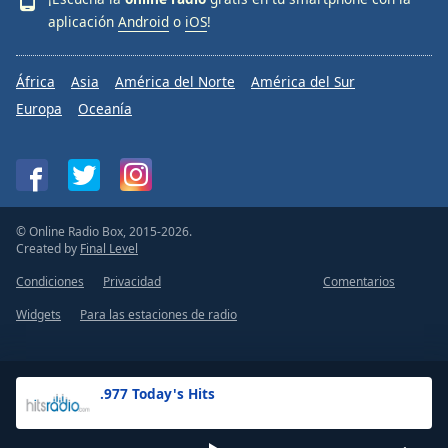
aplicación
Android
o
iOS
!
África
Asia
América del Norte
América del Sur
Europa
Oceanía
© Online Radio Box, 2015-2026.
Created by
Final Level
Condiciones
Privacidad
Comentarios
Widgets
Para las estaciones de radio
.977 Today's Hits