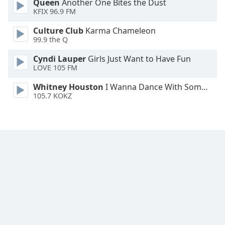
Queen
Another One Bites the Dust
Font
KFIX 96.9 FM
Family
Culture Club
Karma Chameleon
99.9 the Q
Reset
Cyndi Lauper
Girls Just Want to Have Fun
Done
LOVE 105 FM
Close
Modal
Whitney Houston
I Wanna Dance With Somebody
Dialog
105.7 KOKZ
End
of
dialog
window.