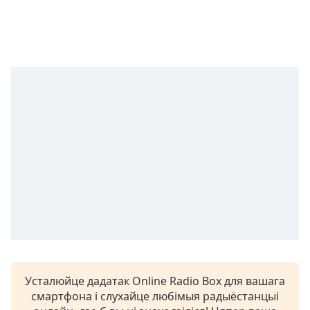
opens
subtitles
settings
dialog
subtitles
off
,
selected
Audio
Track
Picture-
in-
Picture
Fullscreen
This
is
a
modal
window.
Усталюйце дадатак Online Radio Box для вашага
смартфона і слухайце любімыя радыёстанцыі