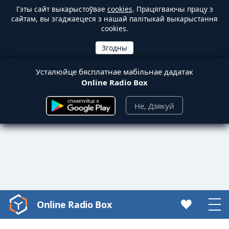
Гэты сайт выкарыстоўвае
cookies
. Працягваючы працу з
сайтам, вы згаджаецеся з нашай палітыкай выкарыстання
cookies.
Усталюйце бясплатнае мабільнае дадатак
Online Radio Box
Не, Дзякуй
Online Radio Box
Video
Player