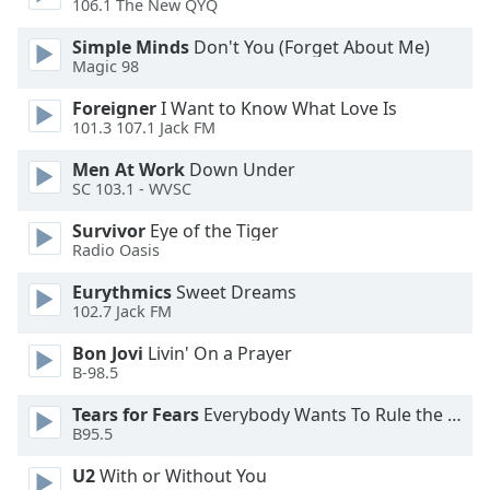
Color
106.1 The New QYQ
Simple Minds
Don't You (Forget About Me)
Opacity
Magic 98
Foreigner
I Want to Know What Love Is
Caption
101.3 107.1 Jack FM
Area
Men At Work
Down Under
Background
SC 103.1 - WVSC
Color
Survivor
Eye of the Tiger
Radio Oasis
Opacity
Eurythmics
Sweet Dreams
102.7 Jack FM
Font
Size
Bon Jovi
Livin' On a Prayer
B-98.5
Tears for Fears
Everybody Wants To Rule the World
Text
B95.5
Edge
Style
U2
With or Without You