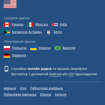
Суседнія краіны
Канада
Мексіка
Куба
Багамскія Астравы
Беліз
Папулярныя краіны
Польшча
Украіна
Бразілія
Германія
Слухайце
онлайн радыё
на вашым смартфоне
бясплатна з дапамогай
Android
або
iOS
прыкладання!
Афрыка
Азія
Паўночная Амерыка
Паўднёвая Амерыка
Еўропа
Акіянія