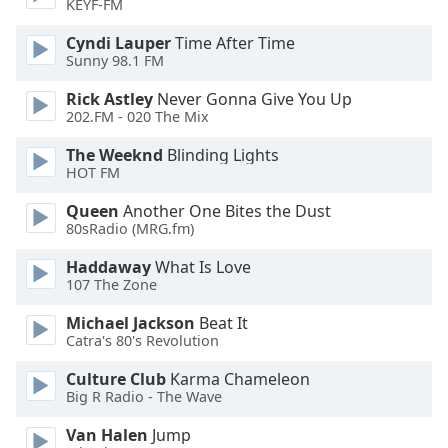
KEYF-FM
Font
Cyndi Lauper
Time After Time
Family
Sunny 98.1 FM
Rick Astley
Never Gonna Give You Up
202.FM - 020 The Mix
Reset
Done
The Weeknd
Blinding Lights
Close
HOT FM
Modal
Dialog
Queen
Another One Bites the Dust
End
80sRadio (MRG.fm)
of
dialog
Haddaway
What Is Love
window.
107 The Zone
Michael Jackson
Beat It
Catra's 80's Revolution
Culture Club
Karma Chameleon
Big R Radio - The Wave
Van Halen
Jump