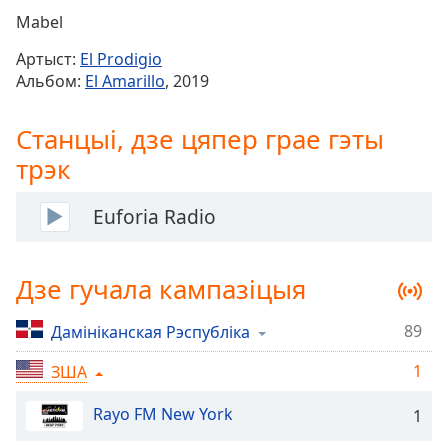
Remaining
Mabel
Time
-
Артыст:
El Prodigio
-:-
Альбом:
El Amarillo
, 2019
1x
Станцыі, дзе цяпер грае гэты
Playback
Rate
трэк
Chapters
Euforia Radio
Chapters
Descriptions
Дзе гучала кампазіцыя
descriptions
off
,
89
Дамініканская Рэспубліка
selected
1
ЗША
Subtitles
Rayo FM New York
1
subtitles
settings
,