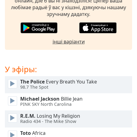
Beginning
онлайн, дзе б вы ні знаходзіліся! Цяпер ваша
of
любімае радыё ў вас у кішэні, дзякуючы нашаму
dialog
зручнаму дадатку.
window.
Escape
will
cancel
інші варіанти
and
close
the
У эфіры:
window.
The Police
Every Breath You Take
Text
98.7 The Spot
Color
Michael Jackson
Billie Jean
PINK SKY North Carolina
Opacity
R.E.M.
Losing My Religion
Radio 434 - The Mike Show
Text
Background
Toto
Africa