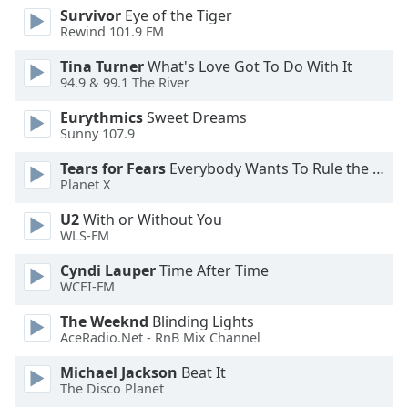
Color
Survivor
Eye of the Tiger
Rewind 101.9 FM
Opacity
Tina Turner
What's Love Got To Do With It
94.9 & 99.1 The River
Caption
Eurythmics
Sweet Dreams
Area
Sunny 107.9
Background
Color
Tears for Fears
Everybody Wants To Rule the World
Planet X
U2
With or Without You
Opacity
WLS-FM
Cyndi Lauper
Time After Time
Font
WCEI-FM
Size
The Weeknd
Blinding Lights
AceRadio.Net - RnB Mix Channel
Text
Edge
Michael Jackson
Beat It
Style
The Disco Planet