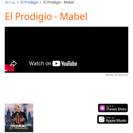
is
ホーム
El Prodigio
El Prodigio - Mabel
loading.
El Prodigio - Mabel
Play
Video
Play
Skip
Backward
Skip
Forward
Mute
Current
Time
0:00
/
Terms of Service
Duration
-:-
Loaded
:
0.00%
Stream
Type
LIVE
Seek to
live,
currently
behind
live
LIVE