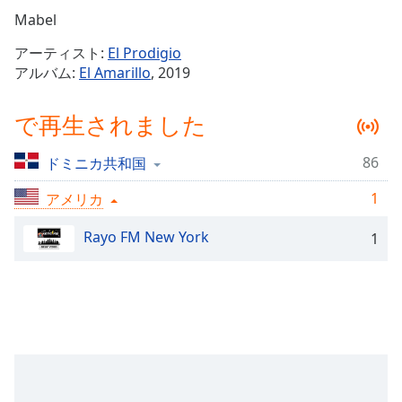
Remaining
Mabel
Time
-
アーティスト:
El Prodigio
-:-
アルバム:
El Amarillo
, 2019
1x
で再生されました
Playback
Rate
86
ドミニカ共和国
Chapters
1
Chapters
アメリカ
Rayo FM New York
Descriptions
1
descriptions
off
,
selected
Subtitles
subtitles
settings
,