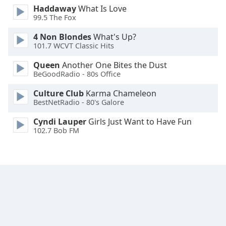
Haddaway
What Is Love
Font
99.5 The Fox
Family
4 Non Blondes
What's Up?
101.7 WCVT Classic Hits
Reset
Queen
Another One Bites the Dust
Done
BeGoodRadio - 80s Office
Close
Modal
Culture Club
Karma Chameleon
Dialog
BestNetRadio - 80's Galore
End
of
Cyndi Lauper
Girls Just Want to Have Fun
dialog
102.7 Bob FM
window.