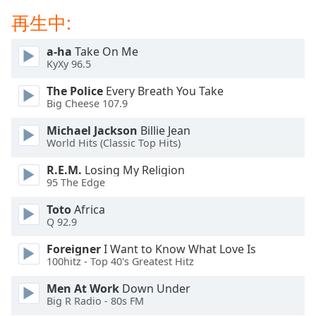
Beginning
of
再生中:
dialog
window.
a-ha
Take On Me
Escape
KyXy 96.5
will
The Police
Every Breath You Take
cancel
Big Cheese 107.9
and
close
Michael Jackson
Billie Jean
the
World Hits (Classic Top Hits)
window.
R.E.M.
Losing My Religion
95 The Edge
Text
Color
Toto
Africa
Q 92.9
Opacity
Foreigner
I Want to Know What Love Is
100hitz - Top 40's Greatest Hitz
Text
Men At Work
Down Under
Background
Big R Radio - 80s FM