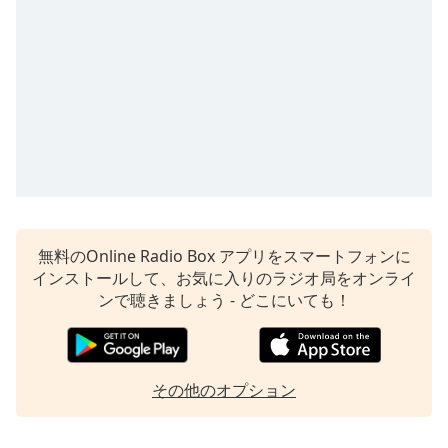
opens
subtitles
settings
dialog
subtitles
off
,
selected
Audio
Track
Picture-
無料のOnline Radio Box アプリをスマートフォンに
in-
Picture
インストールして、お気に入りのラジオ局をオンライ
Fullscreen
ンで聴きましょう - どこにいても！
This
is
a
modal
その他のオプション
window.