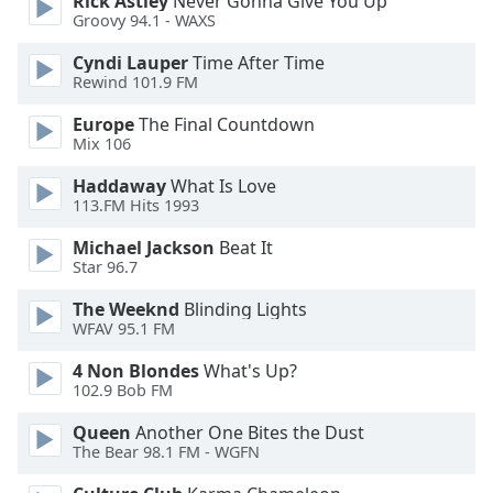
Rick Astley
Never Gonna Give You Up
Groovy 94.1 - WAXS
Opacity
Cyndi Lauper
Time After Time
Rewind 101.9 FM
Caption
Europe
The Final Countdown
Area
Mix 106
Background
Color
Haddaway
What Is Love
113.FM Hits 1993
Michael Jackson
Beat It
Opacity
Star 96.7
The Weeknd
Blinding Lights
Font
WFAV 95.1 FM
Size
4 Non Blondes
What's Up?
102.9 Bob FM
Text
Edge
Queen
Another One Bites the Dust
Style
The Bear 98.1 FM - WGFN