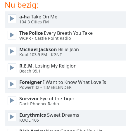
of
Nu bezig:
dialog
window.
a-ha
Take On Me
Escape
104.3 Cities FM
will
The Police
Every Breath You Take
cancel
WCPR - Castle Point Radio
and
close
Michael Jackson
Billie Jean
the
Kool 103.9 FM - KGNT
window.
R.E.M.
Losing My Religion
Beach 95.1
Text
Color
Foreigner
I Want to Know What Love Is
Powerhitz - TIMEBLENDER
Opacity
Survivor
Eye of the Tiger
Dark Phoenix Radio
Text
Eurythmics
Sweet Dreams
Background
KOOL 105
Color