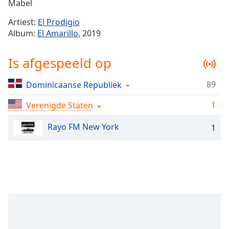
Remaining
Mabel
Time
-
Artiest:
El Prodigio
-:-
Album:
El Amarillo
, 2019
1x
Is afgespeeld op
Playback
Rate
89
Dominicaanse Republiek
Chapters
1
Chapters
Verenigde Staten
Rayo FM New York
Descriptions
1
descriptions
off
,
selected
Subtitles
subtitles
settings
,