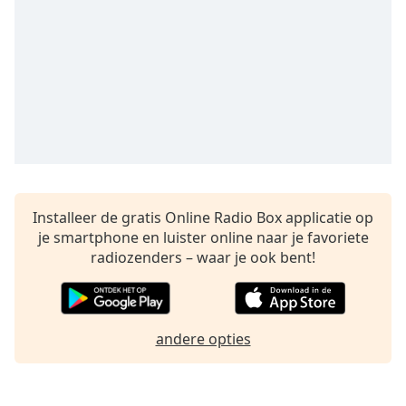
opens
subtitles
settings
dialog
subtitles
off
,
selected
Audio
Track
Picture-
Installeer de gratis Online Radio Box applicatie op
in-
Picture
je smartphone en luister online naar je favoriete
Fullscreen
radiozenders – waar je ook bent!
This
is
a
modal
andere opties
window.
Beginning