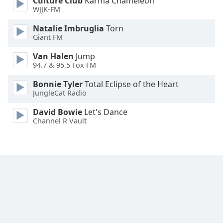
Culture Club
Karma Chameleon
Font
WJJK-FM
Family
Natalie Imbruglia
Torn
Giant FM
Reset
Van Halen
Jump
Done
94.7 & 95.5 Fox FM
Close
Modal
Bonnie Tyler
Total Eclipse of the Heart
Dialog
JungleCat Radio
End
of
David Bowie
Let's Dance
dialog
Channel R Vault
window.