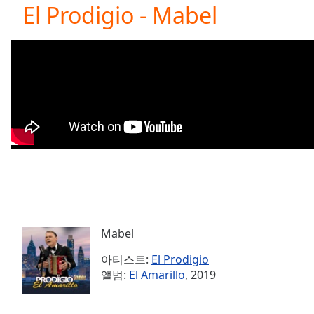
Current
El Prodigio - Mabel
Time
0:00
/
Duration
-:-
Loaded
:
0.00%
0:00
Stream
Type
LIVE
Seek to
live,
currently
behind
live
LIVE
Remaining
Time
-
-:-
Mabel
아티스트:
El Prodigio
1x
앨범:
El Amarillo
, 2019
Playback
Rate