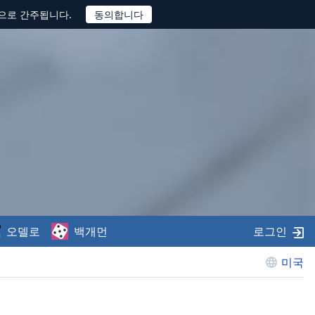
것으로 간주됩니다.
오델로
백개먼
로그인
미국