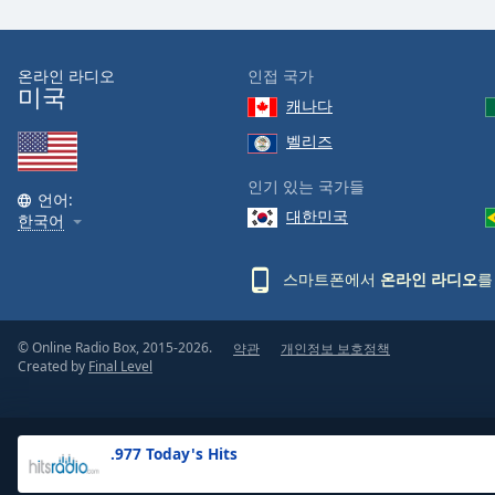
the
window.
온라인 라디오
인접 국가
미국
Text
캐나다
Color
벨리즈
Opacity
인기 있는 국가들
언어:
대한민국
한국어
Text
Background
스마트폰에서
온라인 라디오
를
Color
© Online Radio Box, 2015-2026.
약관
개인정보 보호정책
Opacity
Created by
Final Level
Caption
Area
.977 Today's Hits
Background