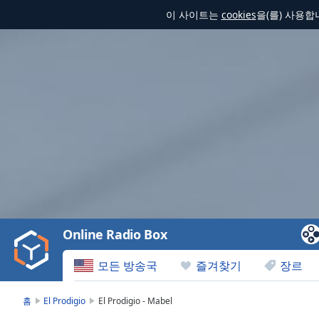
이 사이트는
cookies
을(를) 사용
Video
Player
is
loading.
Play
Video
Online Radio Box
Play
Skip
모든 방송국
즐겨찾기
장르
Backward
Skip
Forward
홈
El Prodigio
El Prodigio - Mabel
Mute