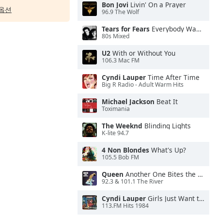
Bon Jovi
Livin' On a Prayer
옵션
96.9 The Wolf
Tears for Fears
Everybody Wants To Rule the World
80s Mixed
U2
With or Without You
106.3 Mac FM
Cyndi Lauper
Time After Time
Big R Radio - Adult Warm Hits
Michael Jackson
Beat It
Toximania
The Weeknd
Blinding Lights
K-lite 94.7
4 Non Blondes
What's Up?
105.5 Bob FM
Queen
Another One Bites the Dust
92.3 & 101.1 The River
Cyndi Lauper
Girls Just Want to Have Fun
113.FM Hits 1984