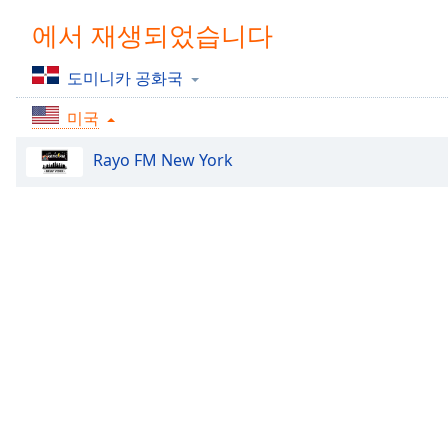
Chapters
에서 재생되었습니다
Chapters
도미니카 공화국
Descriptions
미국
descriptions
off
,
Rayo FM New York
selected
Subtitles
subtitles
settings
,
opens
subtitles
settings
dialog
subtitles
off
,
selected