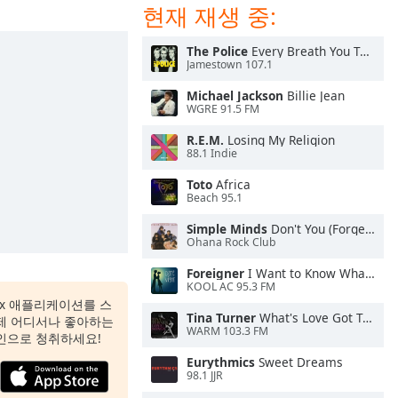
현재 재생 중:
The Police
Every Breath You Take
Jamestown 107.1
Michael Jackson
Billie Jean
WGRE 91.5 FM
R.E.M.
Losing My Religion
88.1 Indie
Toto
Africa
Beach 95.1
Simple Minds
Don't You (Forget About Me)
Ohana Rock Club
Foreigner
I Want to Know What Love Is
KOOL AC 95.3 FM
 Box 애플리케이션를 스
Tina Turner
What's Love Got To Do With It
제 어디서나 좋아하는
WARM 103.3 FM
인으로 청취하세요!
Eurythmics
Sweet Dreams
98.1 JJR