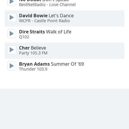
Font
BestNetRadio - Love Channel
Family
David Bowie
Let's Dance
WCPR - Castle Point Radio
Reset
Dire Straits
Walk of Life
Done
Q102
Close
Modal
Cher
Believe
Dialog
Party 105.3 FM
End
of
Bryan Adams
Summer Of '69
dialog
Thunder 103.9
window.