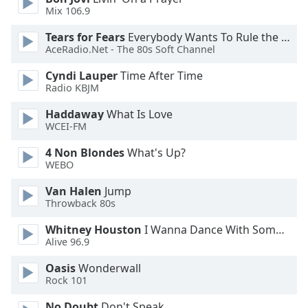
Mix 106.9
Opacity
Tears for Fears
Everybody Wants To Rule the World
AceRadio.Net - The 80s Soft Channel
Caption
Cyndi Lauper
Time After Time
Area
Radio KBJM
Background
Color
Haddaway
What Is Love
WCEI-FM
4 Non Blondes
What's Up?
Opacity
WEBO
Van Halen
Jump
Font
Throwback 80s
Size
Whitney Houston
I Wanna Dance With Somebody
Alive 96.9
Text
Edge
Oasis
Wonderwall
Style
Rock 101
No Doubt
Don't Speak