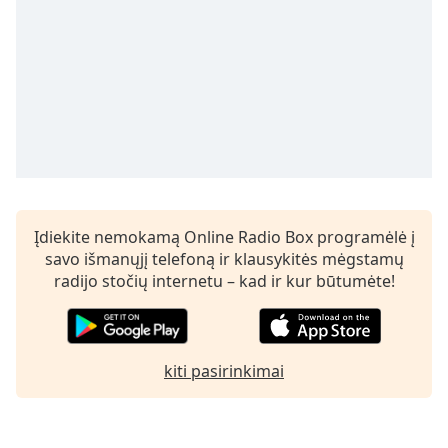
subtitles
settings
dialog
subtitles
off
,
selected
Audio
Track
Picture-
Įdiekite nemokamą Online Radio Box programėlė į
in-
Picture
savo išmanųjį telefoną ir klausykitės mėgstamų
Fullscreen
radijo stočių internetu – kad ir kur būtumėte!
This
is
a
modal
kiti pasirinkimai
window.
Beginning