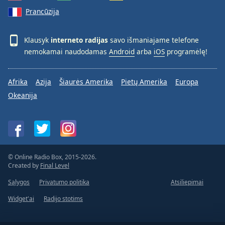
Prancūzija
Klausyk
interneto radijas
savo išmaniajame telefone
nemokamai naudodamas
Android
arba
iOS
programėlę!
Afrika
Azija
Šiaurės Amerika
Pietų Amerika
Europa
Okeanija
© Online Radio Box, 2015-2026.
Created by
Final Level
Sąlygos
Privatumo politika
Atsiliepimai
Widget'ai
Radijo stotims