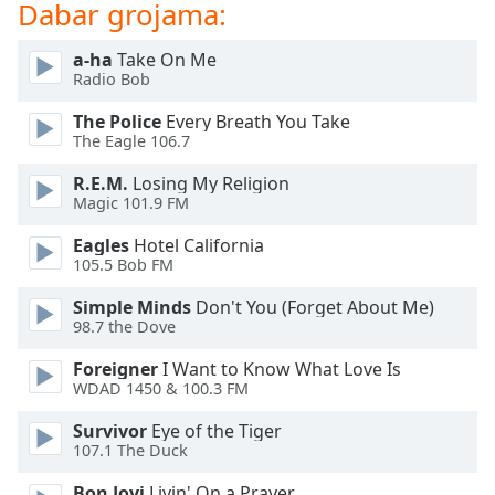
of
Dabar grojama:
dialog
window.
a-ha
Take On Me
Escape
Radio Bob
will
The Police
Every Breath You Take
cancel
The Eagle 106.7
and
close
R.E.M.
Losing My Religion
the
Magic 101.9 FM
window.
Eagles
Hotel California
105.5 Bob FM
Text
Color
Simple Minds
Don't You (Forget About Me)
98.7 the Dove
Opacity
Foreigner
I Want to Know What Love Is
WDAD 1450 & 100.3 FM
Text
Survivor
Eye of the Tiger
Background
107.1 The Duck
Color
Bon Jovi
Livin' On a Prayer