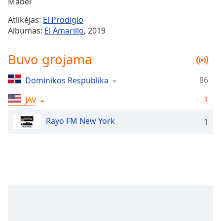
Remaining
Mabel
Time
-
Atlikėjas:
El Prodigio
-:-
Albumas:
El Amarillo
, 2019
1x
Buvo grojama
Playback
Rate
86
Dominikos Respublika
Chapters
1
Chapters
JAV
Rayo FM New York
Descriptions
1
descriptions
off
,
selected
Subtitles
subtitles
settings
,
opens