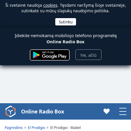
Ši svetainė naudoja
cookies
. Tęsdami naršymą šioje svetainėje,
sutinkate su mūsų slapukų naudojimo politika.
Įdiekite nemokamą mobiliojo telefono programėlę
Online Radio Box
Ne, ačiū
Online Radio Box
Video
Player
is
Pagrindinis
El Prodigio
El Prodigio - Mabel