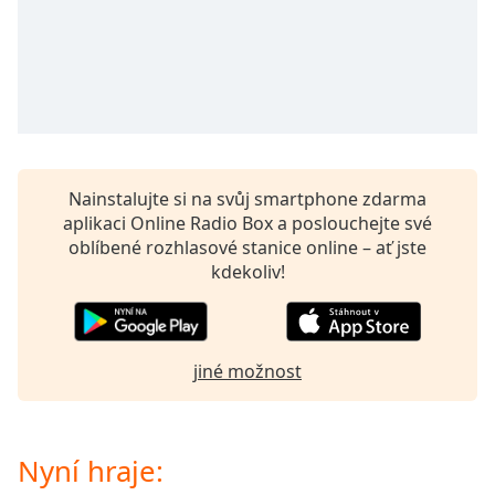
opens
subtitles
settings
dialog
subtitles
off
,
selected
Nainstalujte si na svůj smartphone zdarma
Audio
aplikaci Online Radio Box a poslouchejte své
Track
oblíbené rozhlasové stanice online – ať jste
Picture-
kdekoliv!
in-
Picture
Fullscreen
This
jiné možnost
is
a
modal
window.
Nyní hraje: