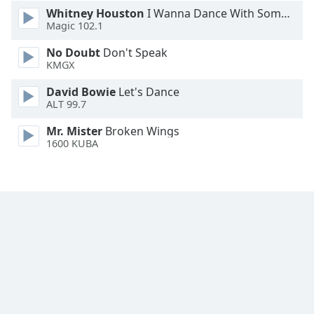
Whitney Houston
I Wanna Dance With Somebody
Font
Magic 102.1
Family
No Doubt
Don't Speak
KMGX
Reset
David Bowie
Let's Dance
Done
ALT 99.7
Close
Modal
Mr. Mister
Broken Wings
Dialog
1600 KUBA
End
of
dialog
window.