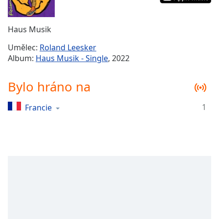
Remaining
Time
-
Haus Musik
-:-
Umělec:
Roland Leesker
1x
Album:
Haus Musik - Single
, 2022
Playback
Rate
Bylo hráno na
Chapters
1
Francie
Chapters
Descriptions
descriptions
off
,
selected
Subtitles
subtitles
settings
,