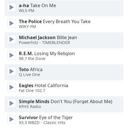
Beginning
a-ha
Take On Me
of
WLS-FM
dialog
window.
The Police
Every Breath You Take
Escape
WIKY-FM
will
Michael Jackson
Billie Jean
cancel
Powerhitz - TIMEBLENDER
and
close
R.E.M.
Losing My Religion
the
98.7 the Dove
window.
Toto
Africa
Q Live One
Text
Color
Eagles
Hotel California
Fat One 102.7
Opacity
Simple Minds
Don't You (Forget About Me)
KFHS Radio
Text
Survivor
Eye of the Tiger
Background
93.3 WBZD - Classic Hits