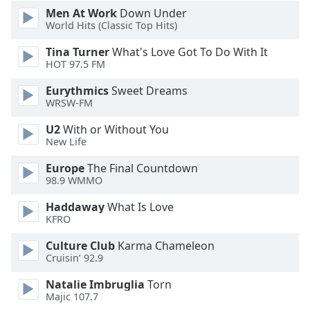
Color
Men At Work
Down Under
World Hits (Classic Top Hits)
Opacity
Tina Turner
What's Love Got To Do With It
HOT 97.5 FM
Caption
Eurythmics
Sweet Dreams
Area
WRSW-FM
Background
Color
U2
With or Without You
New Life
Opacity
Europe
The Final Countdown
98.9 WMMO
Haddaway
What Is Love
Font
KFRO
Size
Culture Club
Karma Chameleon
Cruisin’ 92.9
Text
Edge
Natalie Imbruglia
Torn
Style
Majic 107.7