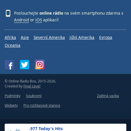
Poslouchejte
online rádio
na svém smartphonu zdarma s
Android
or
iOS
aplikací!
Afrika
Asie
Severní Amerika
Jižní Amerika
Evropa
Oceania
© Online Radio Box, 2015-2026.
Created by
Final Level
Podmínky
Soukromí
Zpětná vazba
Widgety
Pro rozhlasové stanice
.977 Today's Hits