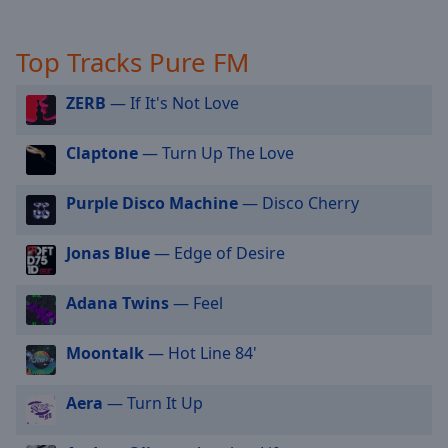
off
,
selected
Top Tracks Pure FM
Audio
Track
ZERB
— If It's Not Love
Picture-
in-
Claptone
— Turn Up The Love
Picture
Fullscreen
This
Purple Disco Machine
— Disco Cherry
is
a
Jonas Blue
— Edge of Desire
modal
window.
Adana Twins
— Feel
Beginning
Moontalk
— Hot Line 84'
of
dialog
window.
Aera
— Turn It Up
Escape
will