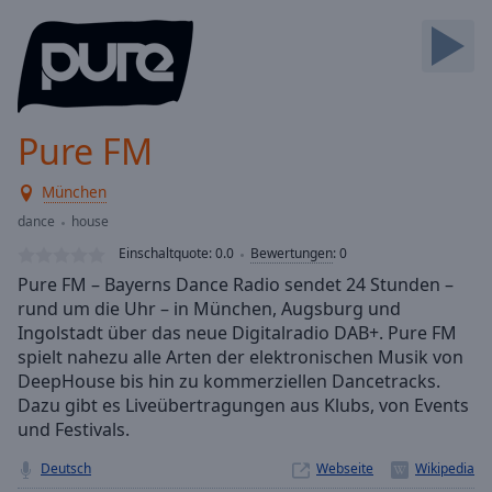
Backward
Skip
Forward
Mute
Current
Time
0:00
Pure FM
/
Duration
-:-
München
Loaded
:
0.00%
dance
house
Stream
Einschaltquote:
0.0
Bewertungen
:
0
Type
LIVE
Pure FM – Bayerns Dance Radio sendet 24 Stunden –
Seek to
rund um die Uhr – in München, Augsburg und
live,
Ingolstadt über das neue Digitalradio DAB+. Pure FM
currently
behind
spielt nahezu alle Arten der elektronischen Musik von
live
LIVE
DeepHouse bis hin zu kommerziellen Dancetracks.
Remaining
Dazu gibt es Liveübertragungen aus Klubs, von Events
Time
-
und Festivals.
-:-
Deutsch
Webseite
1x