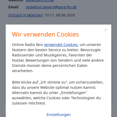
Caption
Area
Email:
redaktion.bayern@pure-fm.de
Background
Ortszeit in München
:
10:17
,
08.06.2026
Color
Wir verwenden Cookies
Opacity
Online Radio Box
verwendet Cookies
, um unseren
Font
Nutzern den besten Service zu bieten. Bevorzugte
Size
Radiosender und Musikgenres, Favoriten der
Nutzer, Bewertungen von Sendern und viele andere
Dienste müssen deine persönlichen Daten
Text
verarbeiten.
Edge
Style
Bitte klicke auf „Ich stimme zu“, um sicherzustellen,
dass du unsere Website optimal nutzen kannst.
Alternativ kannst du unter „Einstellungen“
Font
auswählen, welche Cookies oder Technologien du
Family
zulassen möchtest.
Einstellungen