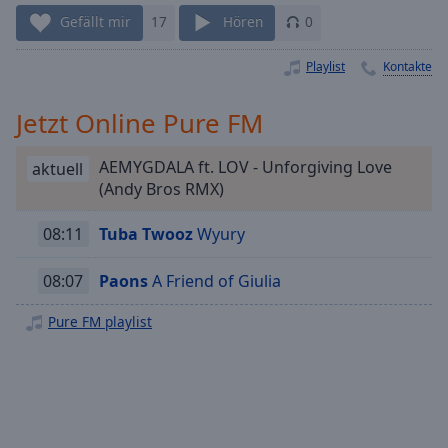
Playback
Gefällt mir
17
Hören
0
Rate
Playlist
Kontakte
Chapters
Chapters
Jetzt Online Pure FM
Descriptions
AEMYGDALA ft. LOV - Unforgiving Love
aktuell
descriptions
(Andy Bros RMX)
off
,
selected
08:11
Tuba Twooz
Wyury
Subtitles
08:07
Paons
A Friend of Giulia
subtitles
Pure FM playlist
settings
,
opens
subtitles
settings
dialog
subtitles