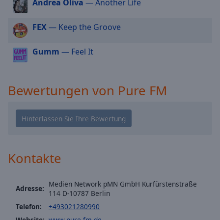
Andrea Oliva
— Another Life
cancel
and
FEX
— Keep the Groove
close
the
Gumm
— Feel It
window.
Text
Color
Bewertungen von Pure FM
Opacity
Text
Background
Kontakte
Color
Medien Network pMN GmbH Kurfürstenstraße
Adresse:
Opacity
114 D-10787 Berlin
Telefon:
+493021280990
Website:
www.pure-fm.de