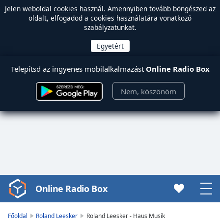
Jelen weboldal
cookies
használ. Amennyiben tovább böngészed az
oldalt, elfogadod a cookies használatára vonatkozó
szabályzatunkat.
Telepítsd az ingyenes mobilalkalmazást
Online Radio Box
Nem, köszönöm
Online Radio Box
Video
Player
is
Főoldal
Roland Leesker
Roland Leesker - Haus Musik