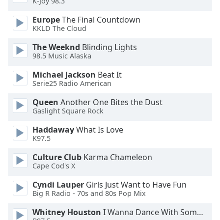
K-Joy 98.3
Europe
The Final Countdown
Opacity
KKLD The Cloud
The Weeknd
Blinding Lights
Caption
98.5 Music Alaska
Area
Background
Michael Jackson
Beat It
Color
Serie25 Radio American
Queen
Another One Bites the Dust
Opacity
Gaslight Square Rock
Haddaway
What Is Love
K97.5
Font
Size
Culture Club
Karma Chameleon
Cape Cod's X
Text
Cyndi Lauper
Girls Just Want to Have Fun
Edge
Big R Radio - 70s and 80s Pop Mix
Style
Whitney Houston
I Wanna Dance With Somebody