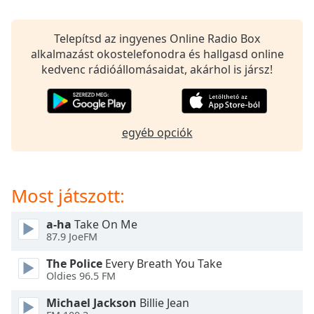
opens
subtitles
settings
Telepítsd az ingyenes Online Radio Box
dialog
alkalmazást okostelefonodra és hallgasd online
subtitles
kedvenc rádióállomásaidat, akárhol is jársz!
off
,
selected
Audio
egyéb opciók
Track
Picture-
in-
Picture
Most játszott:
Fullscreen
This
a-ha
Take On Me
is
87.9 JoeFM
a
modal
The Police
Every Breath You Take
window.
Oldies 96.5 FM
Michael Jackson
Billie Jean
Beginning