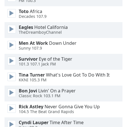
FM 100.3
of
dialog
Toto
Africa
window.
Decades 107.9
Escape
will
Eagles
Hotel California
TheDreamboyChannel
cancel
and
Men At Work
Down Under
close
Sunny 107.9
the
window.
Survivor
Eye of the Tiger
101.3 107.1 Jack FM
Text
Tina Turner
What's Love Got To Do With It
Color
KKNI 105.3 FM
Bon Jovi
Livin' On a Prayer
Opacity
Classic Rock 103.1 FM
Rick Astley
Never Gonna Give You Up
Text
104.5 The Beat Grand Rapids
Background
Cyndi Lauper
Time After Time
Color