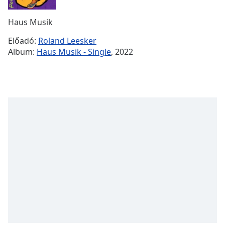
Remaining
Time
-
Haus Musik
-:-
Előadó:
Roland Leesker
1x
Album:
Haus Musik - Single
, 2022
Playback
Rate
Chapters
Chapters
Descriptions
descriptions
off
,
selected
Subtitles
subtitles
settings
,