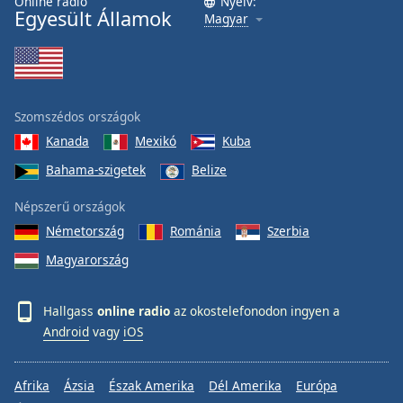
Online rádió
Nyelv:
Egyesült Államok
Magyar
Szomszédos országok
Kanada
Mexikó
Kuba
Bahama-szigetek
Belize
Népszerű országok
Németország
Románia
Szerbia
Magyarország
Hallgass
online radio
az okostelefonodon ingyen a
Android
vagy
iOS
Afrika
Ázsia
Észak Amerika
Dél Amerika
Európa