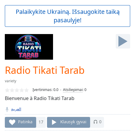
loading.
Play
Palaikykite Ukrainą. Išsaugokite taiką
Video
pasaulyje!
Play
Skip
Backward
Skip
Forward
Mute
Current
Time
0:00
Radio Tikati Tarab
/
Duration
-:-
variety
Loaded
:
0.00%
Įvertinimas:
0.0
Atsiliepimai
:
0
Stream
Bienvenue à Radio Tikati Tarab
Type
LIVE
العربية
Seek to
live,
currently
Patinka
17
Klausyk gyvai
0
behind
live
LIVE