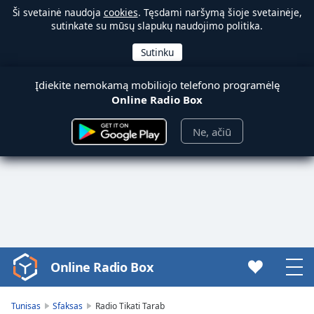
Ši svetainė naudoja
cookies
. Tęsdami naršymą šioje svetainėje,
sutinkate su mūsų slapukų naudojimo politika.
Įdiekite nemokamą mobiliojo telefono programėlę
Online Radio Box
Ne, ačiū
Online Radio Box
Video
Player
is
Tunisas
Sfaksas
Radio Tikati Tarab