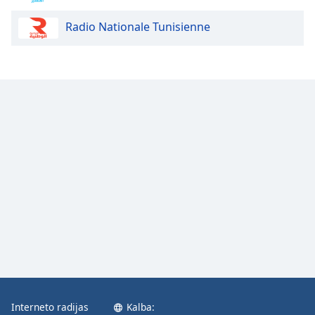
Radio Nationale Tunisienne
Opacity
Caption
Area
Background
Color
Opacity
Font
Size
Text
Edge
Style
Interneto radijas
Kalba: