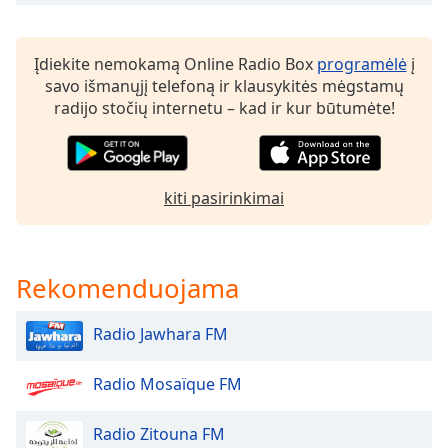
subtitles
settings
dialog
Įdiekite nemokamą Online Radio Box
programėlė
į
subtitles
savo išmanųjį telefoną ir klausykitės mėgstamų
off
,
radijo stočių internetu – kad ir kur būtumėte!
selected
Audio
Track
kiti pasirinkimai
Picture-
in-
Picture
Fullscreen
Rekomenduojama
This
is
Radio Jawhara FM
a
modal
Radio Mosaïque FM
window.
Beginning
Radio Zitouna FM