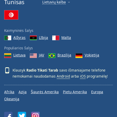
Tunisas
Lietuvių kalba
Font
Family
Reset
Kaimyninės šalys
Done
Alžyras
Lībija
Malta
Close
Modal
Dialog
Populiarios šalys
End
Lietuva
JAV
Brazilija
Vokietija
of
dialog
window.
Klausyk
Radio Tikati Tarab
savo išmaniajame telefone
nemokamai naudodamas
Android
arba
iOS
programėlę!
Afrika
Azija
Šiaurės Amerika
Pietų Amerika
Europa
Okeanija