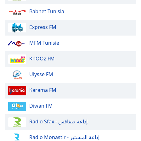
of
dialog
Babnet Tunisia
window.
Escape
Express FM
will
cancel
MFM Tunisie
and
close
the
KnOOz FM
window.
Ulysse FM
Text
Color
Karama FM
Opacity
Diwan FM
Radio Sfax - إذاعة صفاقس
Text
Background
Color
Radio Monastir - إذاعة المنستير