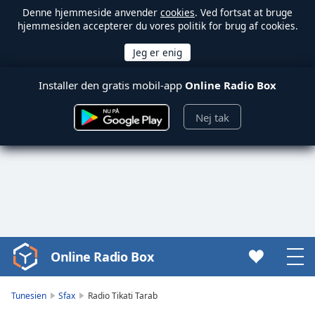
Denne hjemmeside anvender
cookies
. Ved fortsat at bruge
hjemmesiden accepterer du vores politik for brug af cookies.
Installer den gratis mobil-app
Online Radio Box
Nej tak
Online Radio Box
Video
Player
is
Tunesien
Sfax
Radio Tikati Tarab
loading.