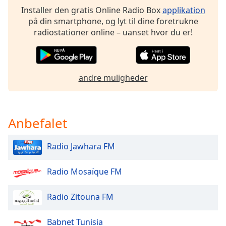
subtitles
Installer den gratis Online Radio Box
applikation
settings
på din smartphone, og lyt til dine foretrukne
dialog
radiostationer online – uanset hvor du er!
subtitles
off
,
selected
andre muligheder
Audio
Track
Picture-
in-
Anbefalet
Picture
Fullscreen
This
Radio Jawhara FM
is
a
Radio Mosaïque FM
modal
window.
Radio Zitouna FM
Beginning
of
Babnet Tunisia