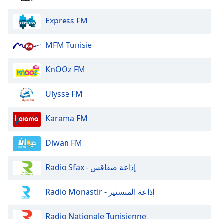
dialog
window.
Express FM
Escape
will
MFM Tunisie
cancel
and
KnOOz FM
close
the
window.
Ulysse FM
Text
Karama FM
Color
Diwan FM
Opacity
Radio Sfax - إذاعة صفاقس
Text
Radio Monastir - إذاعة المنستير
Background
Color
Radio Nationale Tunisienne