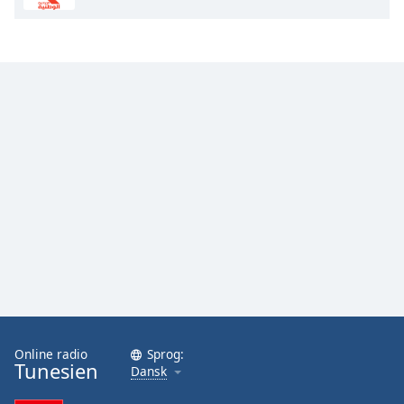
Opacity
Caption
Area
Background
Color
Opacity
Font
Size
Text
Edge
Style
Online radio
Sprog:
Tunesien
Dansk
Font