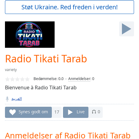
Play
Støt Ukraine. Red freden i verden!
Video
Play
Skip
Backward
Skip
Forward
Mute
Current
Radio Tikati Tarab
Time
0:00
/
variety
Duration
-:-
Bedømmelse:
0.0
Anmeldelser
:
0
Loaded
:
Bienvenue à Radio Tikati Tarab
0.00%
Stream
العربية
Type
LIVE
Seek to
Synes godt om
17
Live
0
live,
currently
behind
live
LIVE
Anmeldelser af Radio Tikati Tarab
Remaining