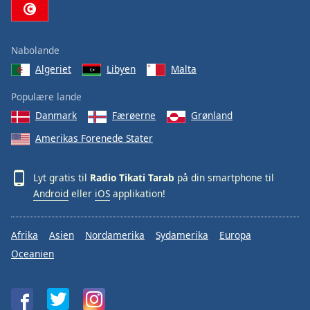
Family
Nabolande
Reset
Algeriet
Libyen
Malta
Done
Close
Populære lande
Modal
Dialog
Danmark
Færøerne
Grønland
End
of
Amerikas Forenede Stater
dialog
window.
Lyt gratis til
Radio Tikati Tarab
på din smartphone til
Android
eller
iOS
applikation!
Afrika
Asien
Nordamerika
Sydamerika
Europa
Oceanien