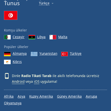
Tunus
Türkçe
Font
Family
Reset
Komşu ülkeler
Done
Close
Cezayir
Libya
Malta
Modal
Dialog
Popüler ülkeler
End
Almanya
Yunanistan
Türkiye
of
dialog
Kıbrıs
window.
Dinle
Radio Tikati Tarab
ile akıllı telefonunda ücretsiz
Android
veya
iOS
uygulama!
Afrika
Asya
Kuzey Amerika
Güney Amerika
Avrupa
Okyanusya