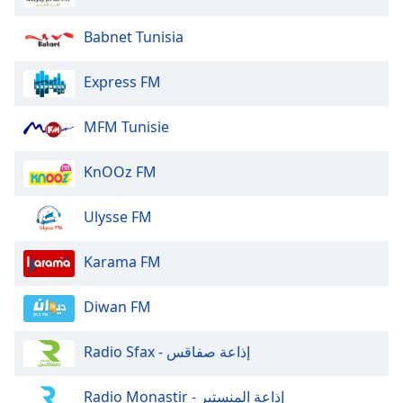
of
dialog
Babnet Tunisia
window.
Escape
Express FM
will
cancel
and
MFM Tunisie
close
the
KnOOz FM
window.
Ulysse FM
Text
Color
Karama FM
Opacity
Diwan FM
Text
Radio Sfax - إذاعة صفاقس
Background
Color
Radio Monastir - إذاعة المنستير