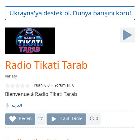
loading.
Play
Ukrayna'ya destek ol. Dünya barışını koru!
Video
Play
Skip
Backward
Skip
Forward
Mute
Current
Radio Tikati Tarab
Time
0:00
/
variety
Duration
-:-
Puan:
0.0
Yorumlar
:
0
Loaded
:
Bienvenue à Radio Tikati Tarab
0.00%
Stream
العربية
Type
LIVE
Seek to
Beğen
17
Canlı Dinle
0
live,
currently
behind
live
LIVE