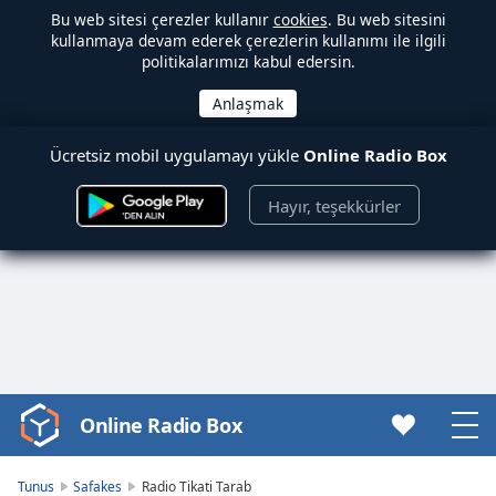
Bu web sitesi çerezler kullanır
cookies
. Bu web sitesini
kullanmaya devam ederek çerezlerin kullanımı ile ilgili
politikalarımızı kabul edersin.
Ücretsiz mobil uygulamayı yükle
Online Radio Box
Hayır, teşekkürler
Online Radio Box
Video
Player
is
Tunus
Safakes
Radio Tikati Tarab