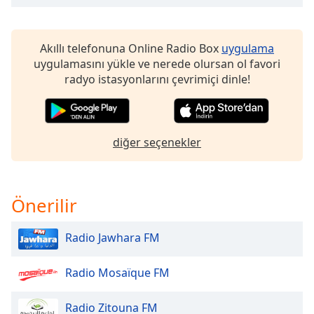
opens
subtitles
settings
dialog
Akıllı telefonuna Online Radio Box
uygulama
subtitles
uygulamasını yükle ve nerede olursan ol favori
off
,
radyo istasyonlarını çevrimiçi dinle!
selected
Audio
Track
diğer seçenekler
Picture-
in-
Picture
Fullscreen
Önerilir
This
is
Radio Jawhara FM
a
modal
window.
Radio Mosaïque FM
Beginning
Radio Zitouna FM