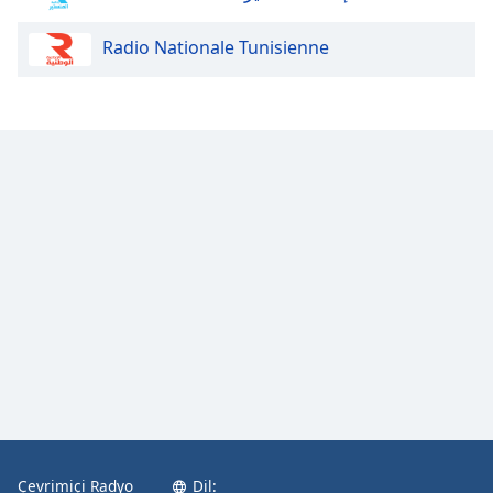
Radio Nationale Tunisienne
Opacity
Caption
Area
Background
Color
Opacity
Font
Size
Text
Edge
Style
Çevrimiçi Radyo
Dil: