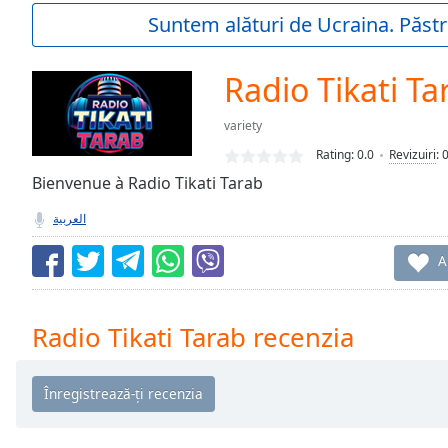
Current
Suntem alături de Ucraina. Păstr
Time
0:00
/
Duration
-:-
Radio Tikati Ta
Loaded
:
0.00%
variety
0:00
Rating:
0.0
Revizuiri
:
Stream
Type
Bienvenue à Radio Tikati Tarab
LIVE
Seek to
العربية
live,
currently
behind
A
live
LIVE
Remaining
Time
-
Radio Tikati Tarab recenzia
-:-
1x
Playback
Rate