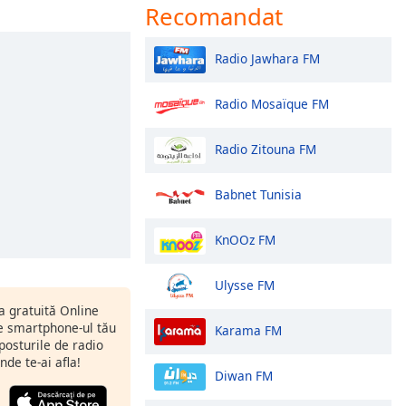
Recomandat
Radio Jawhara FM
Radio Mosaïque FM
Radio Zitouna FM
Babnet Tunisia
KnOOz FM
Ulysse FM
ia gratuită Online
 smartphone-ul tău
Karama FM
 posturile de radio
nde te-ai afla!
Diwan FM