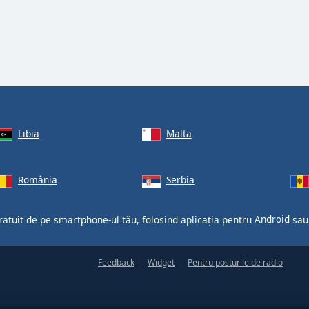
Libia
Malta
România
Serbia
gratuit de pe smartphone-ul tău, folosind aplicația pentru
Android
sa
Feedback
Widget
Pentru posturile de radio