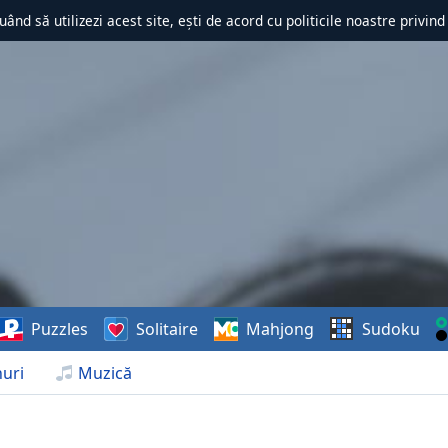
uând să utilizezi acest site, ești de acord cu politicile noastre privin
Puzzles
Solitaire
Mahjong
Sudoku
uri
Muzică