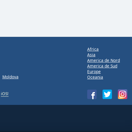
Africa
Asia
America de Nord
America de Sud
Europe
Moldova
Oceania
u
iOS!