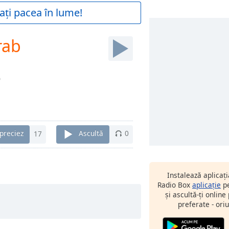
ați pacea în lume!
rab
0
preciez
17
Ascultă
0
Instalează aplicaț
Radio Box
aplicație
pe
și ascultă-ți online
preferate - oriu