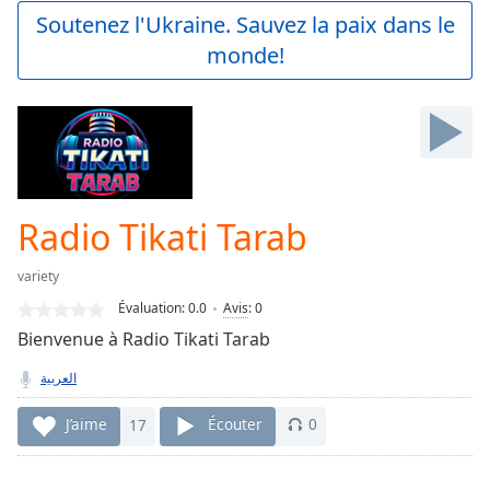
Play
Soutenez l'Ukraine. Sauvez la paix dans le
Video
monde!
Play
Skip
Backward
Skip
Forward
Mute
Current
Time
0:00
Radio Tikati Tarab
/
Duration
-:-
variety
Loaded
:
0.00%
Évaluation:
0.0
Avis
:
0
Stream
Bienvenue à Radio Tikati Tarab
Type
LIVE
العربية
Seek to
live,
currently
J’aime
17
Écouter
0
behind
live
LIVE
Remaining