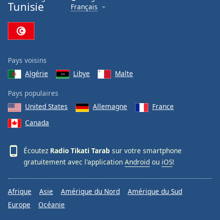
Tunisie
Français
Family
Reset
Done
Pays voisins
Close
Modal
Algérie
Libye
Malte
Dialog
End
Pays populaires
of
United States
Allemagne
France
dialog
window.
Canada
Écoutez
Radio Tikati Tarab
sur votre smartphone
gratuitement avec l'application
Android
ou
iOS
!
Afrique
Asie
Amérique du Nord
Amérique du Sud
Europe
Océanie