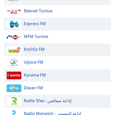
dialog
window.
Babnet Tunisia
Escape
will
Express FM
cancel
and
MFM Tunisie
close
the
window.
KnOOz FM
Text
Ulysse FM
Color
Karama FM
Opacity
Diwan FM
Text
Radio Sfax - إذاعة صفاقس
Background
Color
Radio Monastir - إذاعة المنستير