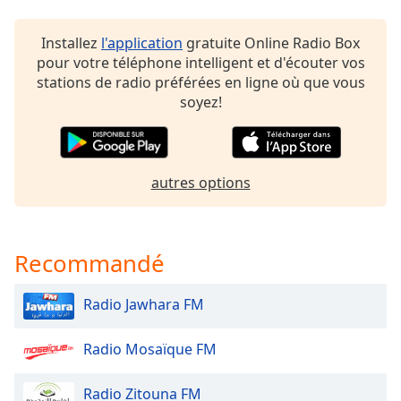
subtitles
settings
dialog
Installez
l'application
gratuite Online Radio Box
subtitles
pour votre téléphone intelligent et d'écouter vos
off
,
stations de radio préférées en ligne où que vous
selected
soyez!
Audio
Track
autres options
Picture-
in-
Picture
Fullscreen
This
Recommandé
is
a
Radio Jawhara FM
modal
window.
Radio Mosaïque FM
Beginning
of
Radio Zitouna FM