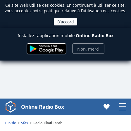
Ce site Web utilise des
cookies
. En continuant à utiliser ce site,
vous acceptez notre politique relative à l’utilisation des cookies.
Installez l'application mobile
Online Radio Box
Non, merci
Online Radio Box
Video
Player
is
Tunisie
Sfax
Radio Tikati Tarab
loading.