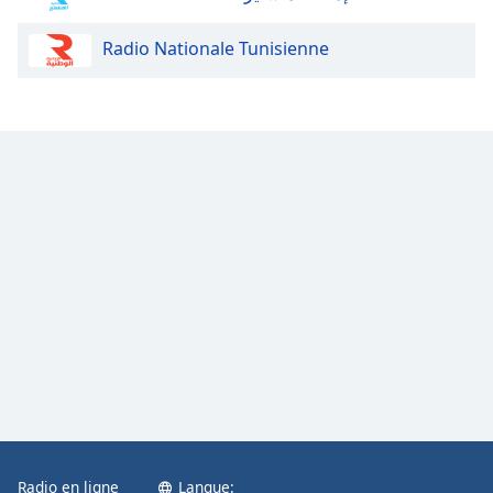
Opacity
Radio Nationale Tunisienne
Caption
Area
Background
Color
Opacity
Font
Size
Text
Edge
Style
Radio en ligne
Langue:
Font