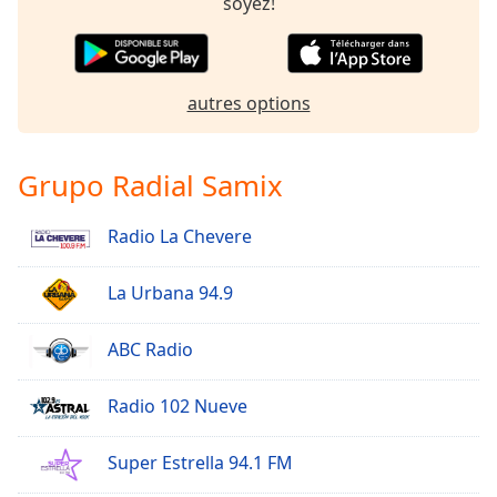
soyez!
Opacity
Caption
autres options
Area
Background
Color
Grupo Radial Samix
Opacity
Radio La Chevere
La Urbana 94.9
Font
Size
ABC Radio
Text
Radio 102 Nueve
Edge
Style
Super Estrella 94.1 FM
Font