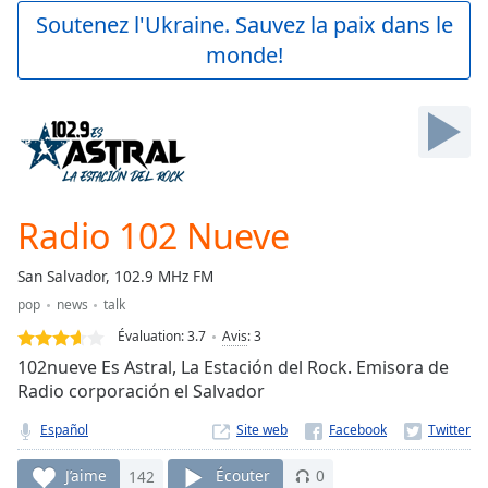
Play
Soutenez l'Ukraine. Sauvez la paix dans le
Video
monde!
Play
Skip
Backward
Skip
Forward
Mute
Current
Time
0:00
Radio 102 Nueve
/
Duration
-:-
San Salvador, 102.9 MHz FM
Loaded
:
pop
news
talk
0.00%
Stream
Évaluation:
3.7
Avis
:
3
Type
LIVE
102nueve Es Astral, La Estación del Rock. Emisora de
Seek to
Radio corporación el Salvador
live,
currently
Español
Site web
behind
live
LIVE
Remaining
J’aime
142
Écouter
0