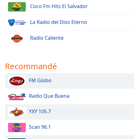
Coco Fm Hits El Salvador
Family
La Radio del Dios Eterno
Reset
Done
Radio Caliente
Close
Modal
Dialog
End
of
Recommandé
dialog
window.
FM Globo
Radio Que Buena
YXY 105.7
Scan 96.1