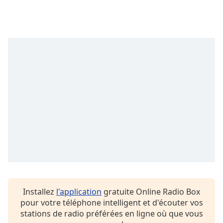
dialog
window.
Escape
will
cancel
and
close
the
window.
Text
Color
Opacity
Text
Installez
l'application
gratuite Online Radio Box
Background
pour votre téléphone intelligent et d'écouter vos
Color
stations de radio préférées en ligne où que vous