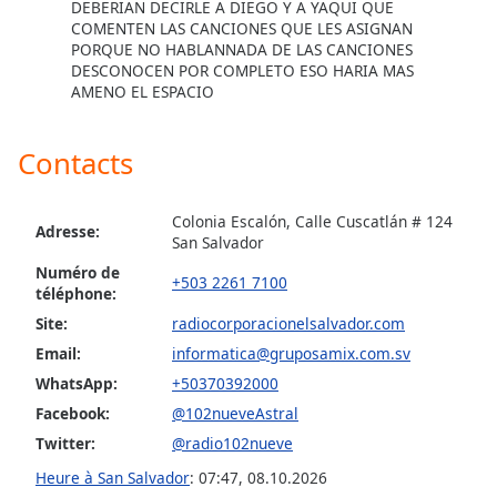
subtitles
DEBERIAN DECIRLE A DIEGO Y A YAQUI QUE
settings
COMENTEN LAS CANCIONES QUE LES ASIGNAN
PORQUE NO HABLANNADA DE LAS CANCIONES
dialog
DESCONOCEN POR COMPLETO ESO HARIA MAS
subtitles
AMENO EL ESPACIO
off
,
selected
Contacts
Audio
Track
Colonia Escalón, Calle Cuscatlán # 124
Adresse:
Picture-
San Salvador
in-
Picture
Numéro de
+503 2261 7100
Fullscreen
téléphone:
This
Site:
radiocorporacionelsalvador.com
is
Email:
informatica@gruposamix.com.sv
a
WhatsApp:
+50370392000
modal
window.
Facebook:
@102nueveAstral
Twitter:
@radio102nueve
Beginning
Heure à San Salvador
:
07:47
,
08.10.2026
of