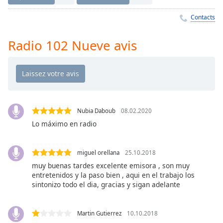
Time
-
-:-
Contacts
1x
Radio 102 Nueve avis
Playback
Rate
Chapters
Chapters
Nubia Daboub
08.02.2020
Descriptions
Lo máximo en radio
descriptions
off
,
selected
miguel orellana
25.10.2018
muy buenas tardes excelente emisora , son muy
Subtitles
entretenidos y la paso bien , aqui en el trabajo los
sintonizo todo el dia, gracias y sigan adelante
subtitles
settings
,
opens
Martin Gutierrez
10.10.2018