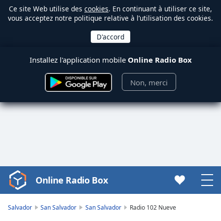
Ce site Web utilise des
cookies
. En continuant à utiliser ce site,
vous acceptez notre politique relative à l’utilisation des cookies.
Installez l'application mobile
Online Radio Box
Non, merci
Online Radio Box
Video
Player
is
Salvador
San Salvador
San Salvador
Radio 102 Nueve
loading.