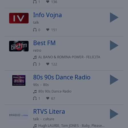
cancel
1
136
and
close
Info Vojna
the
talk
window.
0
151
Text
Best FM
Color
retro
AL BANO & ROMINA POWER - FELICITA
Opacity
3
122
80s 90s Dance Radio
Text
Background
90s
80s
Color
80s 90s Dance Radio
1
67
Opacity
RTVS Litera
talk
culture
Caption
Hugh LAURIE, Tom JONES - Baby, Please Make A Change