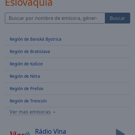
Eslovaquia
Skip
Forward
Mute
Buscar
Current
Time
0:00
/
Región de Banská Bystrica
Duration
-:-
Loaded
:
Región de Bratislava
0.00%
Stream
Región de Košice
Type
LIVE
Región de Nitra
Seek to
live,
currently
Región de Prešov
behind
live
LIVE
Región de Trencsín
Remaining
Time
-
Ver mas emisoras
-:-
1x
Rádio Vlna