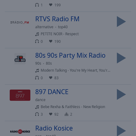
Area
1
199
Background
Color
RTVS Radio FM
alternative
top40
Opacity
PETITE NOIR - Respect
0
190
Font
80s 90s Party Mix Radio
Size
90s
80s
Modern Talking - You're My Heart, You're My Soul '98
Text
0
83
Edge
Style
897 DANCE
dance
Font
Bebe Rexha & Faithless - New Religion
Family
3
92
2
Radio Kosice
Reset