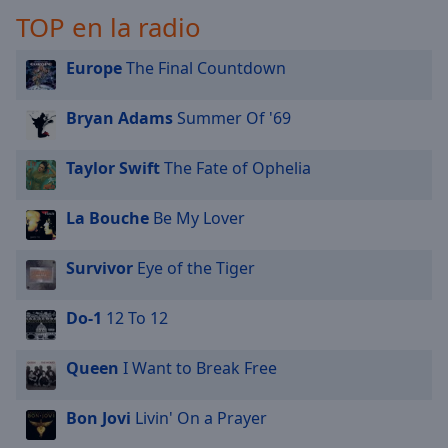
TOP en la radio
Europe
The Final Countdown
Bryan Adams
Summer Of '69
Taylor Swift
The Fate of Ophelia
La Bouche
Be My Lover
Survivor
Eye of the Tiger
Do-1
12 To 12
Queen
I Want to Break Free
Bon Jovi
Livin' On a Prayer