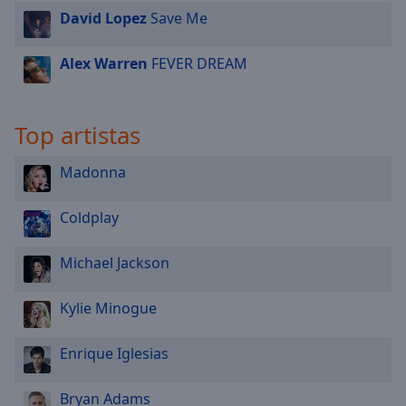
David Lopez
Save Me
Alex Warren
FEVER DREAM
Top artistas
Madonna
Coldplay
Michael Jackson
Kylie Minogue
Enrique Iglesias
Bryan Adams