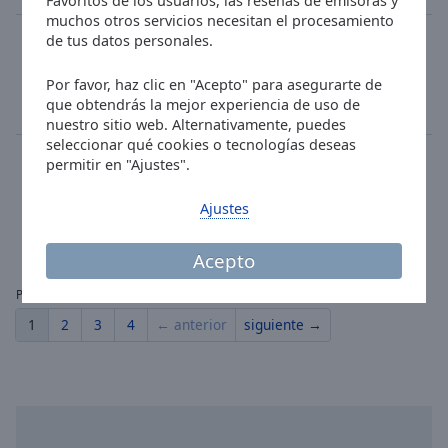
Favoritos de los usuarios, las reseñas de emisoras y
muchos otros servicios necesitan el procesamiento
Radio Sity
de tus datos personales.
pop
top40
Por favor, haz clic en "Acepto" para asegurarte de
Jo Paciello - Back Again
que obtendrás la mejor experiencia de uso de
0
66
nuestro sitio web. Alternativamente, puedes
seleccionar qué cookies o tecnologías deseas
RTVS R Patria
permitir en "Ajustes".
talk
folk
ethnic
entertainment
Ajustes
Reggeli Bestof
0
155
Acepto
Paginas:
1
2
3
4
← anterior
siguiente →