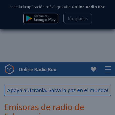
Instala la aplicación móvil gratuita
Online Radio Box
No, gracias
Online Radio Box
Video
Player
is
loading.
Apoya a Ucrania. Salva la paz en el mundo!
Play
Video
Emisoras de radio de
Play
Skip
Backward