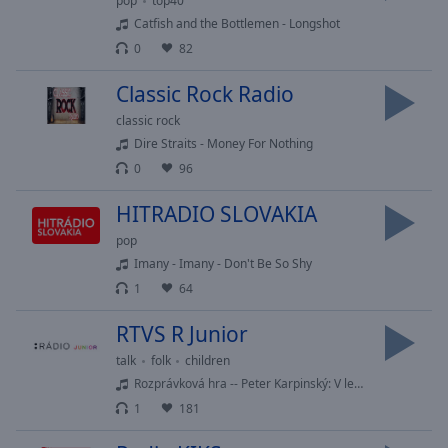
pop
top40
Done
Catfish and the Bottlemen - Longshot
Close
Modal
0
82
Dialog
End
Classic Rock Radio
of
classic rock
dialog
Dire Straits - Money For Nothing
window.
0
96
HITRADIO SLOVAKIA
pop
Imany - Imany - Don't Be So Shy
1
64
RTVS R Junior
talk
folk
children
Rozprávková hra -- Peter Karpinský: V lese žije drak
1
181