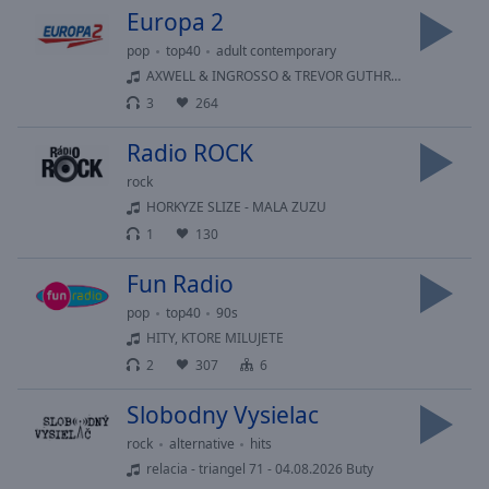
Europa 2
selected
pop
top40
adult contemporary
Audio
AXWELL & INGROSSO & TREVOR GUTHRIE - DREAMER
Track
3
264
Picture-
in-
Radio ROCK
Picture
Fullscreen
rock
This
HORKYZE SLIZE - MALA ZUZU
is
1
130
a
modal
Fun Radio
window.
pop
top40
90s
HITY, KTORE MILUJETE
Beginning
2
307
6
of
dialog
Slobodny Vysielac
window.
Escape
rock
alternative
hits
will
relacia - triangel 71 - 04.08.2026 Buty