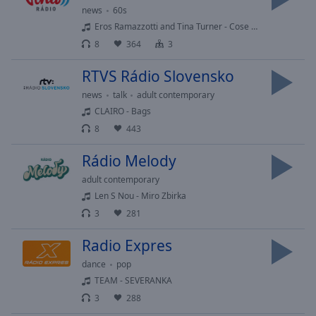
Playback
news
60s
Rate
Eros Ramazzotti and Tina Turner - Cose della vita (Can't Stop Thinking of You)
Chapters
8
364
3
Chapters
RTVS Rádio Slovensko
Descriptions
news
talk
adult contemporary
CLAIRO - Bags
descriptions
8
443
off
,
selected
Rádio Melody
Subtitles
adult contemporary
Len S Nou - Miro Zbirka
subtitles
3
281
settings
,
opens
Radio Expres
subtitles
dance
pop
settings
dialog
TEAM - SEVERANKA
subtitles
3
288
off
,