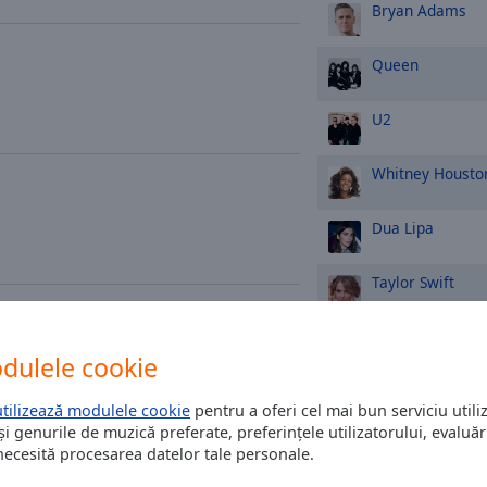
Bryan Adams
Queen
U2
Whitney Housto
Dua Lipa
Taylor Swift
I.M.T. Smile
dulele cookie
Elán
utilizează modulele cookie
pentru a oferi cel mai bun serviciu utiliz
și genurile de muzică preferate, preferințele utilizatorului, evaluări
Ed Sheeran
 necesită procesarea datelor tale personale.