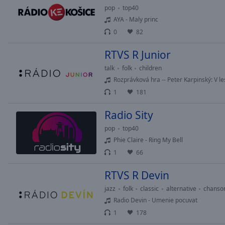
of
pop
top40
dialog
AYA - Maly princ
window.
0
82
RTVS R Junior
talk
folk
children
Rozprávková hra -- Peter Karpinský: V le
1
181
Radio Sity
pop
top40
Phie Claire - Ring My Bell
1
66
RTVS R Devin
jazz
folk
classic
alternative
chanso
Radio Devin - Umenie pocuvat
1
178