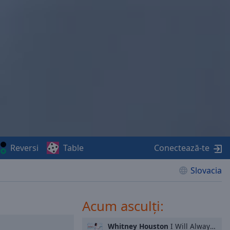
Reversi
Table
Conectează-te
Slovacia
Acum asculți:
Whitney Houston
I Will Always Love You