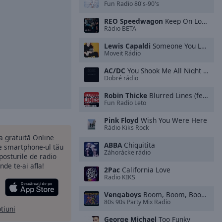
Fun Radio 80's-90's
REO Speedwagon
Keep On Loving You
Rádio BETA
Lewis Capaldi
Someone You Loved
Moveit Rádio
AC/DC
You Shook Me All Night Long
Dobré rádio
Robin Thicke
Blurred Lines (feat. T.I. & Pharrell)
Fun Radio Leto
Pink Floyd
Wish You Were Here
Rádio Kiks Rock
ia gratuită Online
ABBA
Chiquitita
pe smartphone-ul tău
Záhorácke rádio
 posturile de radio
nde te-ai afla!
2Pac
California Love
Radio KIKS
Vengaboys
Boom, Boom, Boom, Boom!! (Airplay)
80s 90s Party Mix Radio
ptiuni
George Michael
Too Funky