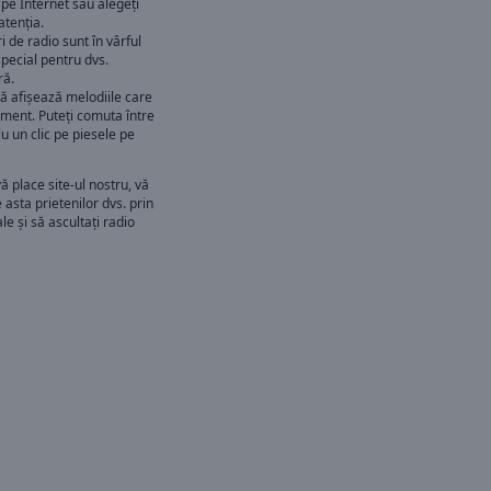
 pe Internet sau alegeți
atenția.
 de radio sunt în vârful
 special pentru dvs.
ră.
ă afișează melodiile care
oment. Puteți comuta între
u un clic pe piesele pe
ă place site-ul nostru, vă
 asta prietenilor dvs. prin
le și să ascultați radio