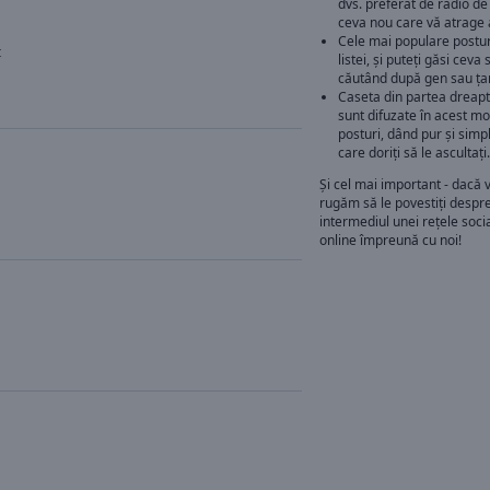
dvs. preferat de radio de
ceva nou care vă atrage 
Cele mai populare posturi
t
listei, și puteți găsi ceva
căutând după gen sau ța
Caseta din partea dreapt
sunt difuzate în acest m
posturi, dând pur și simpl
care doriți să le ascultați.
Și cel mai important - dacă v
rugăm să le povestiți despre
intermediul unei rețele socia
online împreună cu noi!