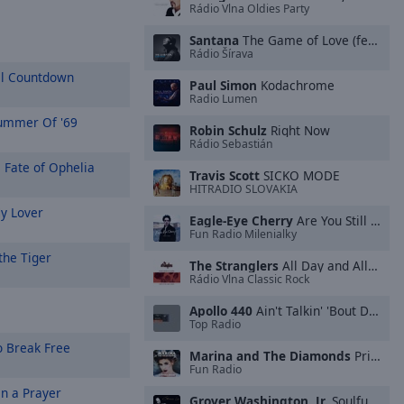
Rádio Vlna Oldies Party
Santana
The Game of Love (feat. Michelle Branch)
Rádio Šírava
al Countdown
Paul Simon
Kodachrome
Radio Lumen
mmer Of '69
Robin Schulz
Right Now
Rádio Sebastián
 Fate of Ophelia
Travis Scott
SICKO MODE
HITRADIO SLOVAKIA
y Lover
Eagle-Eye Cherry
Are You Still Having Fun?
Fun Radio Milenialky
the Tiger
The Stranglers
All Day and All of the Night
Rádio Vlna Classic Rock
Apollo 440
Ain't Talkin' 'Bout Dub
Top Radio
o Break Free
Marina and The Diamonds
Primadonna
Fun Radio
On a Prayer
Grover Washington, Jr.
Soulful Strut