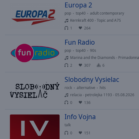
Europa 2
Picture-
in-
pop
top40
adult contemporary
Picture
Kernkraft 400 - Topic and A7S
Fullscreen
1
264
This
is
Fun Radio
a
modal
pop
top40
90s
window.
Marina and the Diamonds - Primadonn
2
307
6
Beginning
of
Slobodny Vysielac
dialog
rock
alternative
hits
window.
relacia - petrolejka 1193 - 05.08.2026
Escape
0
136
will
cancel
Info Vojna
and
talk
close
the
0
151