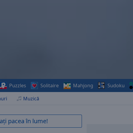
Puzzles
Solitaire
Mahjong
Sudoku
uri
Muzică
ați pacea în lume!