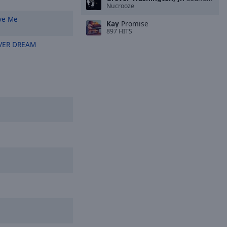
Nucrooze
ve Me
Kay
Promise
897 HITS
VER DREAM