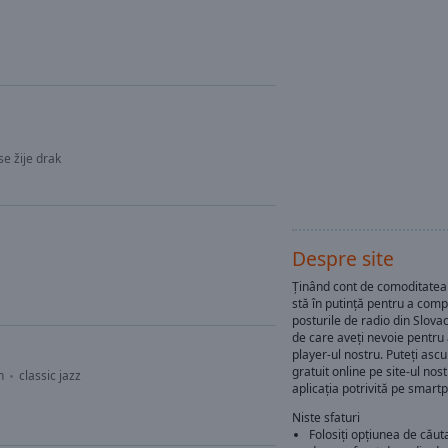
se žije drak
Despre site
Ținând cont de comoditatea 
stă în putință pentru a com
posturile de radio din Slova
de care aveți nevoie pentru 
player-ul nostru. Puteți ascu
gratuit online pe site-ul nost
n
classic jazz
aplicația potrivită pe smart
Niste sfaturi
Folosiți opțiunea de căut