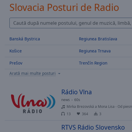
/
Slovacia Posturi de Radio
Duration
-:-
Loaded
:
0.00%
0:00
Stream
Banská Bystrica
Regiunea Bratislava
Type
LIVE
Seek to
Košice
Regiunea Trnava
live,
currently
behind
Prešov
Trenčín Region
live
LIVE
Remaining
Arată mai multe posturi
Time
-
-:-
Rádio Vlna
1x
news
60s
Playback
Mirka Brezovská a Mona Lisa - Od piesn
Rate
13
364
3
Chapters
RTVS Rádio Slovensko