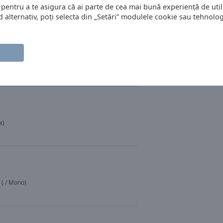
!
Bon Jovi
 pentru a te asigura că ai parte de cea mai bună experiență de utili
alternativ, poți selecta din „Setări” modulele cookie sau tehnologi
x)
 ( / Mono)