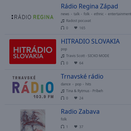
Rádio Regina Západ
news
talk
folk
ethnic
entertainmen
Radost pocuvat
0
165
HITRADIO SLOVAKIA
pop
Travis Scott - SICKO MODE
0
64
Trnavské rádio
dance
pop
hits
Tina & Rytmus - Príbeh
0
24
Radio Zabava
folk
1
37