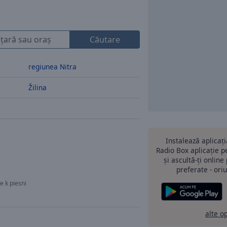
Căutare
regiunea Nitra
Žilina
Instalează aplicaț
Radio Box aplicație 
și ascultă-ți online
preferate - oriu
e k piesni
alte o