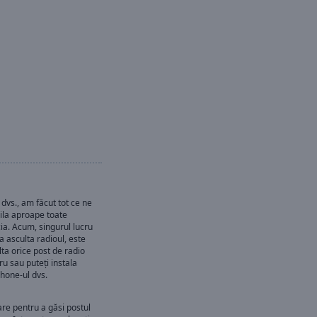
dvs., am făcut tot ce ne
pila aproape toate
cia. Acum, singurul lucru
a asculta radioul, este
lta orice post de radio
ru sau puteți instala
phone-ul dvs.
are pentru a găsi postul