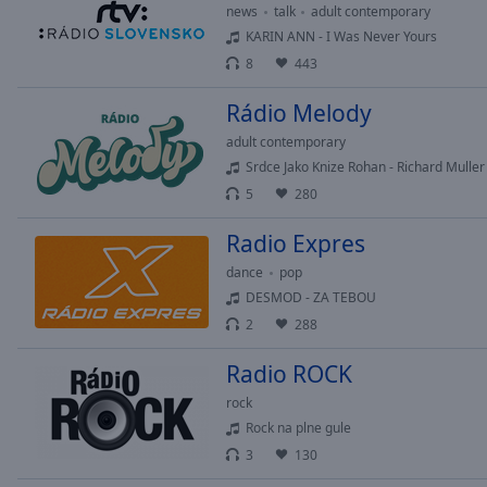
Chapters
news
talk
adult contemporary
KARIN ANN - I Was Never Yours
Descriptions
8
443
descriptions
off
,
Rádio Melody
selected
adult contemporary
Srdce Jako Knize Rohan - Richard Muller
Subtitles
5
280
subtitles
Radio Expres
settings
,
opens
dance
pop
subtitles
DESMOD - ZA TEBOU
settings
2
288
dialog
subtitles
Radio ROCK
off
,
rock
selected
Rock na plne gule
Audio
3
130
Track