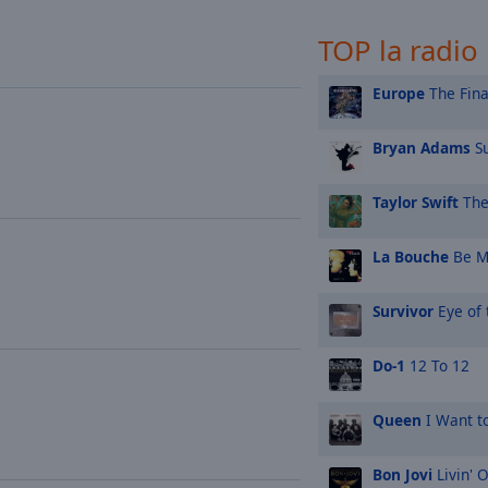
TOP la radio
Europe
The Fin
Bryan Adams
Su
Taylor Swift
The
La Bouche
Be M
Survivor
Eye of 
Do-1
12 To 12
Queen
I Want t
Bon Jovi
Livin' 