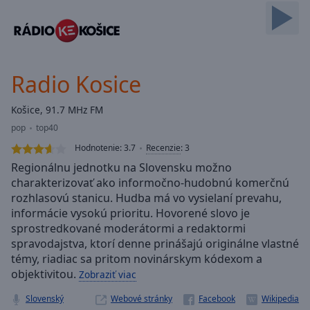
Skip
Forward
Mute
Current
Time
0:00
Radio Kosice
/
Duration
-:-
Košice, 91.7 MHz FM
Loaded
:
pop
top40
0.00%
Stream
Hodnotenie:
3.7
Recenzie
:
3
Type
LIVE
Regionálnu jednotku na Slovensku možno
Seek to
charakterizovať ako informočno-hudobnú komerčnú
live,
rozhlasovú stanicu. Hudba má vo vysielaní prevahu,
currently
behind
informácie vysokú prioritu. Hovorené slovo je
live
LIVE
sprostredkované moderátormi a redaktormi
Remaining
spravodajstva, ktorí denne prinášajú originálne vlastné
Time
-
témy, riadiac sa pritom novinárskym kódexom a
-:-
objektivitou.
Zobraziť viac
1x
Slovenský
Webové stránky