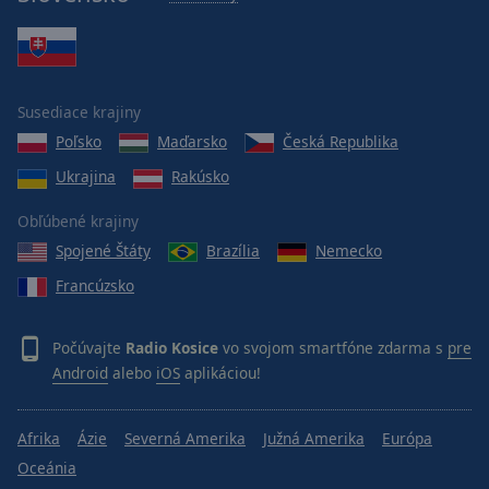
Susediace krajiny
Poľsko
Maďarsko
Česká Republika
Ukrajina
Rakúsko
Obľúbené krajiny
Spojené Štáty
Brazília
Nemecko
Francúzsko
Počúvajte
Radio Kosice
vo svojom smartfóne zdarma s
pre
Android
alebo
iOS
aplikáciou!
Afrika
Ázie
Severná Amerika
Južná Amerika
Európa
Oceánia