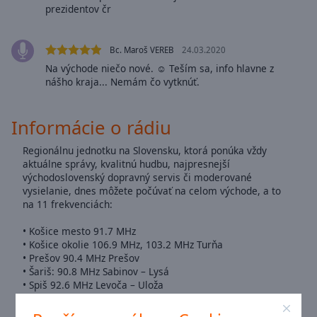
Area
prezidentov čr
Background
Color
Bc. Maroš VEREB
24.03.2020
Na východe niečo nové. ☺ Teším sa, info hlavne z
Opacity
nášho kraja... Nemám čo vytknúť.
Font
Informácie o rádiu
Size
Regionálnu jednotku na Slovensku, ktorá ponúka vždy
aktuálne správy, kvalitnú hudbu, najpresnejší
Text
východoslovenský dopravný servis či moderované
vysielanie, dnes môžete počúvať na celom východe, a to
Edge
na 11 frekvenciách:
Style
• Košice mesto 91.7 MHz
• Košice okolie 106.9 MHz, 103.2 MHz Turňa
Font
• Prešov 90.4 MHz Prešov
Family
• Šariš: 90.8 MHz Sabinov – Lysá
• Spiš 92.6 MHz Levoča – Uloža
• Gemer 102.0 MHz Rožňava
Reset
• Zemplín 97.0 MHz Strážske, 102.7 Michalovce a 91.0 MHz