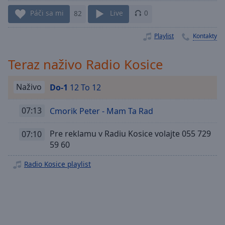
Playback
Rate
Páči sa mi
82
Live
0
Chapters
Playlist
Kontakty
Chapters
Teraz naživo Radio Kosice
Descriptions
descriptions
Naživo
Do-1
12 To 12
off
,
selected
07:13
Cmorik Peter - Mam Ta Rad
Subtitles
Pre reklamu v Radiu Kosice volajte 055 729
07:10
59 60
subtitles
settings
,
Radio Kosice playlist
opens
subtitles
settings
dialog
subtitles
off
,