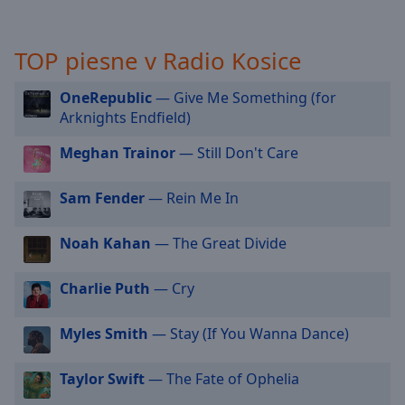
selected
TOP piesne v Radio Kosice
Audio
Track
OneRepublic
— Give Me Something (for
Picture-
Arknights Endfield)
in-
Picture
Fullscreen
Meghan Trainor
— Still Don't Care
This
is
Sam Fender
— Rein Me In
a
modal
Noah Kahan
— The Great Divide
window.
Charlie Puth
— Cry
Beginning
of
dialog
Myles Smith
— Stay (If You Wanna Dance)
window.
Escape
Taylor Swift
— The Fate of Ophelia
will