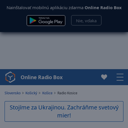
Nainštalovať mobilnú aplikáciu zdarma
Online Radio Box
Nie, vďaka
Online Radio Box
Video
Player
is
Slovensko
Košický
Košice
Radio Kosice
loading.
Play
Stojíme za Ukrajinou. Zachráňme svetový
Video
mier!
Play
Skip
Backward