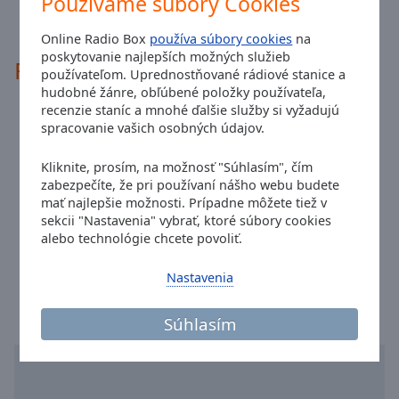
Používame súbory Cookies
Done
Trebišov
• Tatry 91.7 MHz v Poprade
Close
Online Radio Box
používa súbory cookies
na
Modal
Dialog
poskytovanie najlepších možných služieb
Rádiové kontakty
End
používateľom. Uprednostňované rádiové stanice a
of
hudobné žánre, obľúbené položky používateľa,
recenzie staníc a mnohé ďalšie služby si vyžadujú
dialog
Adresa:
Floriánska 17, 040 01 Košice
spracovanie vašich osobných údajov.
window.
Telefóne:
+421 55 729 59 59
Webové stránky:
www.radiokosice.sk
Kliknite, prosím, na možnosť "Súhlasím", čím
zabezpečíte, že pri používaní nášho webu budete
Email:
studio@radiokosice.sk
mať najlepšie možnosti. Prípadne môžete tiež v
Facebook:
@RadioKosice
sekcii "Nastavenia" vybrať, ktoré súbory cookies
sms: +421 911 913 917
alebo technológie chcete povoliť.
Čas v meste Košice
:
09:20
,
08.08.2026
Nastavenia
Súhlasím