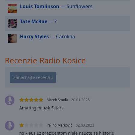
cancel
Louis Tomlinson
— Sunflowers
and
close
the
Tate McRae
— ?
window.
Harry Styles
— Carolina
Text
Color
Recenzie Radio Kosice
Opacity
Text
Background
Color
Marek Smola
20.01.2025
Amazing miuzik 5stars
Opacity
Palino Markovič
02.03.2023
Caption
no klaus uz prezidentom nieje naucte sa historiu