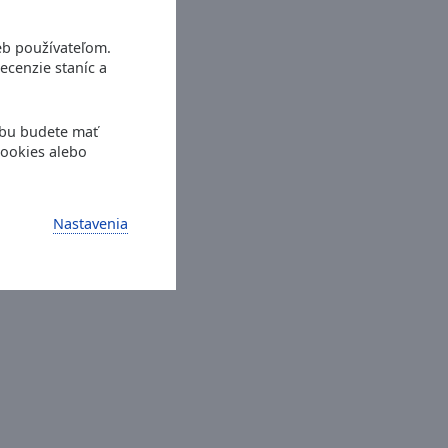
eb používateľom.
ecenzie staníc a
ebu budete mať
cookies alebo
Nastavenia