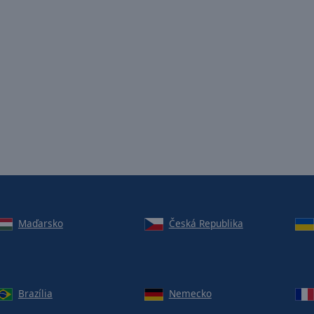
Maďarsko
Česká Republika
Brazília
Nemecko