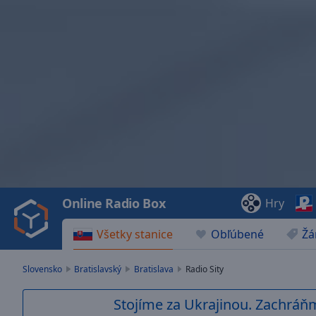
Video
Player
is
loading.
Play
Video
Online Radio Box
Hry
Play
Skip
Všetky stanice
Obľúbené
Žá
Backward
Skip
Forward
Slovensko
Bratislavský
Bratislava
Radio Sity
Mute
Current
Stojíme za Ukrajinou. Zachráň
Time
0:00