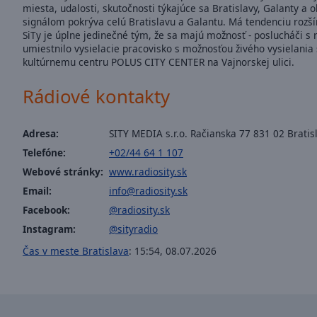
window.
miesta, udalosti, skutočnosti týkajúce sa Bratislavy, Galanty a
signálom pokrýva celú Bratislavu a Galantu. Má tendenciu rozšír
Text
SiTy je úplne jedinečné tým, že sa majú možnosť - poslucháči s r
umiestnilo vysielacie pracovisko s možnosťou živého vysielani
Color
kultúrnemu centru POLUS CITY CENTER na Vajnorskej ulici.
Opacity
Rádiové kontakty
Text
Adresa:
SITY MEDIA s.r.o. Račianska 77 831 02 Bratis
Background
Telefóne:
+02/44 64 1 107
Color
Webové stránky:
www.radiosity.sk
Email:
info@radiosity.sk
Opacity
Facebook:
@radiosity.sk
Instagram:
@sityradio
Caption
Čas v meste Bratislava
:
15:54
,
08.07.2026
Area
Background
Color