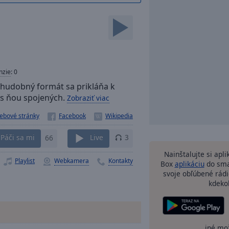
nzie
:
0
o hudobný formát sa prikláňa k
 s ňou spojených.
Zobraziť viac
ebové stránky
Páči sa mi
66
Live
3
Nainštalujte si apl
Playlist
Webkamera
Kontakty
Box
aplikáciu
do sma
svoje obľúbené rádi
kdeko
iné mo