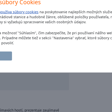
súbory Cookies
používa súbory cookies
na poskytovanie najlepších možných služi
ádiové stanice a hudobné žánre, obľúbené položky používateľa, r
y si vyžadujú spracovanie vašich osobných údajov.
na možnosť "Súhlasím", čím zabezpečíte, že pri používaní nášho w
. Prípadne môžete tiež v sekcii "Nastavenia" vybrať, ktoré súbory 
 povoliť.
jímavých hostí, prezentuje zaujímavé