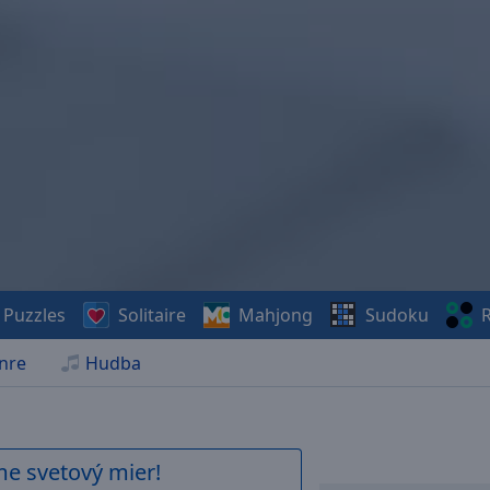
Puzzles
Solitaire
Mahjong
Sudoku
R
nre
Hudba
me svetový mier!