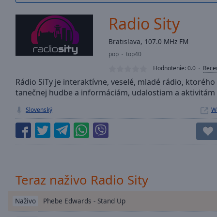
/
Duration
-:-
Radio Sity
Loaded
:
0.00%
Bratislava, 107.0 MHz FM
0:00
pop
top40
Stream
Type
LIVE
Hodnotenie:
0.0
Rece
Seek to
Rádio SiTy je interaktívne, veselé, mladé rádio, ktoréh
live,
tanečnej hudbe a informáciám, udalostiam a aktivitám
currently
behind
live
LIVE
Slovenský
W
Remaining
Time
-
-:-
1x
Playback
Teraz naživo Radio Sity
Rate
Phebe Edwards - Stand Up
Chapters
Naživo