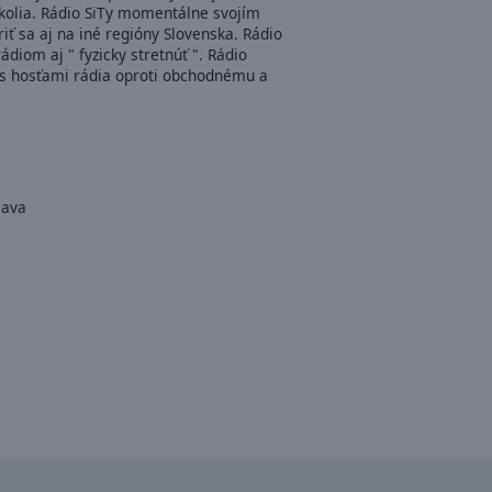
 okolia. Rádio SiTy momentálne svojím
iť sa aj na iné regióny Slovenska. Rádio
ádiom aj " fyzicky stretnúť ". Rádio
a s hosťami rádia oproti obchodnému a
lava