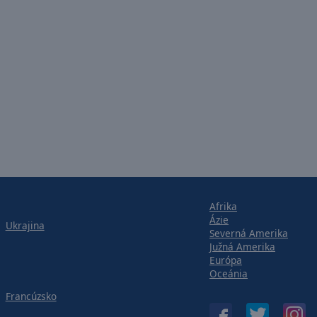
Afrika
Ázie
Ukrajina
Severná Amerika
Južná Amerika
Európa
Oceánia
Francúzsko