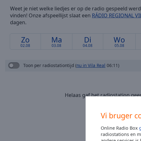
/
Weet je niet welke liedjes er op de radio gespeeld wer
Duration
-:-
vinden! Onze afspeellijst slaat een
RÁDIO REGIONAL VI
Loaded
:
dagen.
0.00%
0:00
Stream
Zo
Ma
Di
Wo
Type
LIVE
02.08
03.08
04.08
05.08
Seek to
live,
currently
Toon per radiostationtijd
(
nu in Vila Real
06:11)
behind
live
LIVE
Remaining
Time
-
-:-
Helaas gaf het radiostation geen
voor deze dag.
1x
Playback
Vi bruger c
Rate
Online Radio Box
Chapters
radiostations en m
andere services is