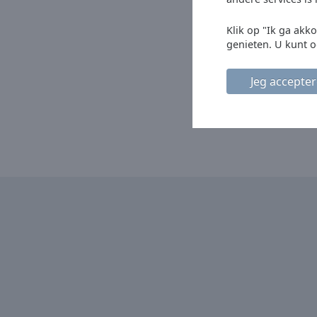
Chapters
Klik op "Ik ga akk
Descriptions
genieten. U kunt o
descriptions
off
,
Jeg accepter
selected
Subtitles
subtitles
settings
,
opens
subtitles
settings
dialog
subtitles
off
,
selected
Audio
Track