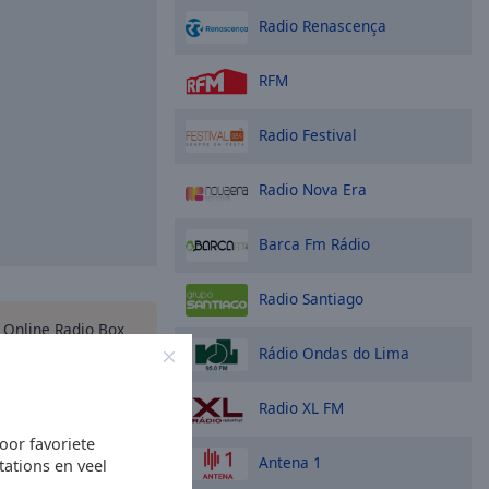
Radio Renascença
RFM
Radio Festival
Radio Nova Era
Barca Fm Rádio
Radio Santiago
s Online Radio Box
rtphone en luister
Rádio Ondas do Lima
iete radiozenders –
ok bent!
Radio XL FM
oor favoriete
Antena 1
tations en veel
opties