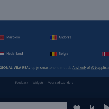
Marokko
Andorra
Nederland
België
GIONAL VILA REAL
op je smartphone met de
Android-
of
iOS-
applica
Feedback
Widgets
Voor radiozenders