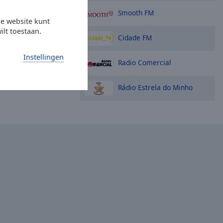
Smooth FM
ze website kunt
ilt toestaan.
Cidade FM
Instellingen
Radio Comercial
Rádio Estrela do Minho