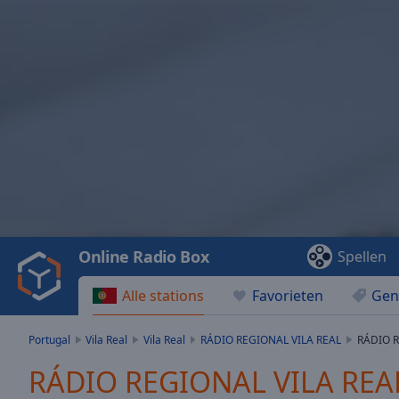
Video
Player
is
loading.
Play
Video
Online Radio Box
Spellen
Play
Skip
Alle stations
Favorieten
Gen
Backward
Skip
Forward
Portugal
Vila Real
Vila Real
RÁDIO REGIONAL VILA REAL
RÁDIO R
Mute
Current
RÁDIO REGIONAL VILA REAL 
Time
0:00